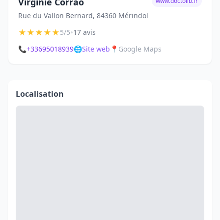
Virginie Corrao
www.doctolib.fr
Rue du Vallon Bernard, 84360 Mérindol
★
★
★
★
★
•
5/5
17 avis
📞
+33695018939
🌐
Site web
📍
Google Maps
Localisation