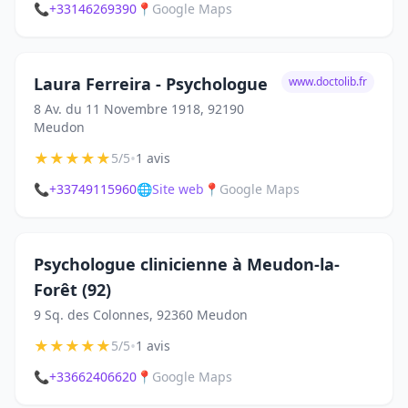
📞
+33146269390
📍
Google Maps
Laura Ferreira - Psychologue
www.doctolib.fr
8 Av. du 11 Novembre 1918, 92190
Meudon
★
★
★
★
★
•
5/5
1 avis
📞
+33749115960
🌐
Site web
📍
Google Maps
Psychologue clinicienne à Meudon-la-
Forêt (92)
9 Sq. des Colonnes, 92360 Meudon
★
★
★
★
★
•
5/5
1 avis
📞
+33662406620
📍
Google Maps