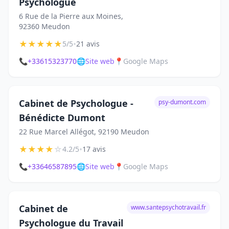
Psychologue
6 Rue de la Pierre aux Moines,
92360 Meudon
★
★
★
★
★
•
5/5
21 avis
📞
+33615323770
🌐
Site web
📍
Google Maps
Cabinet de Psychologue -
psy-dumont.com
Bénédicte Dumont
22 Rue Marcel Allégot, 92190 Meudon
★
★
★
★
☆
•
4.2/5
17 avis
📞
+33646587895
🌐
Site web
📍
Google Maps
Cabinet de
www.santepsychotravail.fr
Psychologue du Travail