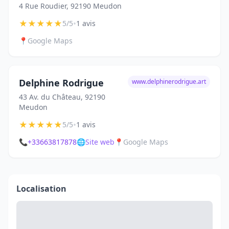
4 Rue Roudier, 92190 Meudon
★
★
★
★
★
•
5/5
1 avis
📍
Google Maps
Delphine Rodrigue
www.delphinerodrigue.art
43 Av. du Château, 92190
Meudon
★
★
★
★
★
•
5/5
1 avis
📞
+33663817878
🌐
Site web
📍
Google Maps
Localisation