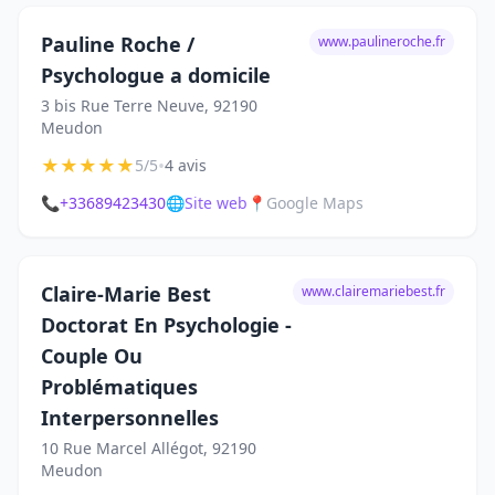
Pauline Roche /
www.paulineroche.fr
Psychologue a domicile
3 bis Rue Terre Neuve, 92190
Meudon
★
★
★
★
★
•
5/5
4 avis
📞
+33689423430
🌐
Site web
📍
Google Maps
Claire-Marie Best
www.clairemariebest.fr
Doctorat En Psychologie -
Couple Ou
Problématiques
Interpersonnelles
10 Rue Marcel Allégot, 92190
Meudon