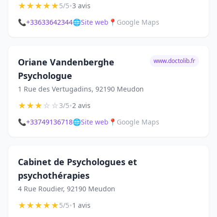
★
★
★
★
★
•
5/5
3 avis
📞
+33633642344
🌐
Site web
📍
Google Maps
Oriane Vandenberghe
www.doctolib.fr
Psychologue
1 Rue des Vertugadins, 92190 Meudon
★
★
★
☆
☆
•
3/5
2 avis
📞
+33749136718
🌐
Site web
📍
Google Maps
Cabinet de Psychologues et
psychothérapies
4 Rue Roudier, 92190 Meudon
★
★
★
★
★
•
5/5
1 avis