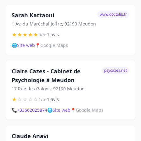
Sarah Kattaoui
www.doctolib.fr
1 Av. du Maréchal Joffre, 92190 Meudon
★
★
★
★
★
•
5/5
1 avis
🌐
Site web
📍
Google Maps
Claire Cazes - Cabinet de
psycazes.net
Psychologie à Meudon
17 Rue des Galons, 92190 Meudon
★
☆
☆
☆
☆
•
1/5
1 avis
📞
+33662025874
🌐
Site web
📍
Google Maps
Claude Anavi