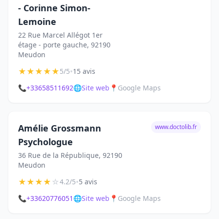
- Corinne Simon-
Lemoine
22 Rue Marcel Allégot 1er
étage - porte gauche, 92190
Meudon
★
★
★
★
★
•
5/5
15 avis
📞
+33658511692
🌐
Site web
📍
Google Maps
Amélie Grossmann
www.doctolib.fr
Psychologue
36 Rue de la République, 92190
Meudon
★
★
★
★
☆
•
4.2/5
5 avis
📞
+33620776051
🌐
Site web
📍
Google Maps