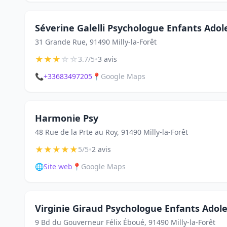
Séverine Galelli Psychologue Enfants Adol
31 Grande Rue, 91490 Milly-la-Forêt
★
★
★
☆
☆
•
3.7/5
3 avis
📞
+33683497205
📍
Google Maps
Harmonie Psy
48 Rue de la Prte au Roy, 91490 Milly-la-Forêt
★
★
★
★
★
•
5/5
2 avis
🌐
Site web
📍
Google Maps
Virginie Giraud Psychologue Enfants Adoles
9 Bd du Gouverneur Félix Éboué, 91490 Milly-la-Forêt