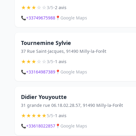
★
★
★
☆
☆
•
3/5
2 avis
📞
+33749675988
📍
Google Maps
Tournemine Sylvie
37 Rue Saint-Jacques, 91490 Milly-la-Forêt
★
★
★
☆
☆
•
3/5
1 avis
📞
+33164987389
📍
Google Maps
Didier Youyoutte
31 grande rue 06.18.02.28.57, 91490 Milly-la-Forêt
★
★
★
★
★
•
5/5
1 avis
📞
+33618022857
📍
Google Maps