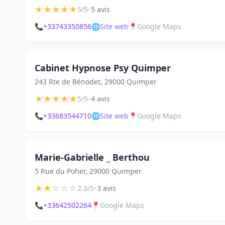
★
★
★
★
★
•
5/5
5 avis
📞
+33743350856
🌐
Site web
📍
Google Maps
Cabinet Hypnose Psy Quimper
243 Rte de Bénodet, 29000 Quimper
★
★
★
★
★
•
5/5
4 avis
📞
+33683544710
🌐
Site web
📍
Google Maps
Marie-Gabrielle _ Berthou
5 Rue du Poher, 29000 Quimper
★
★
☆
☆
☆
•
2.3/5
3 avis
📞
+33642502264
📍
Google Maps