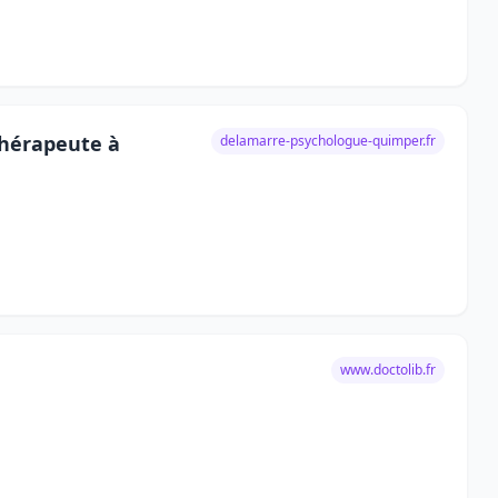
hérapeute à
delamarre-psychologue-quimper.fr
www.doctolib.fr