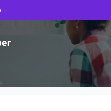
e
per