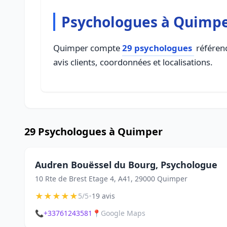
Psychologues à Quimp
Quimper compte
29 psychologues
référenc
avis clients, coordonnées et localisations.
29 Psychologues à Quimper
Audren Bouëssel du Bourg, Psychologue
10 Rte de Brest Etage 4, A41, 29000 Quimper
★
★
★
★
★
•
5/5
19 avis
📞
+33761243581
📍
Google Maps