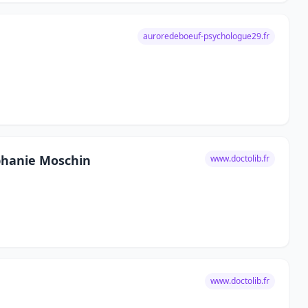
auroredeboeuf-psychologue29.fr
éphanie Moschin
www.doctolib.fr
www.doctolib.fr