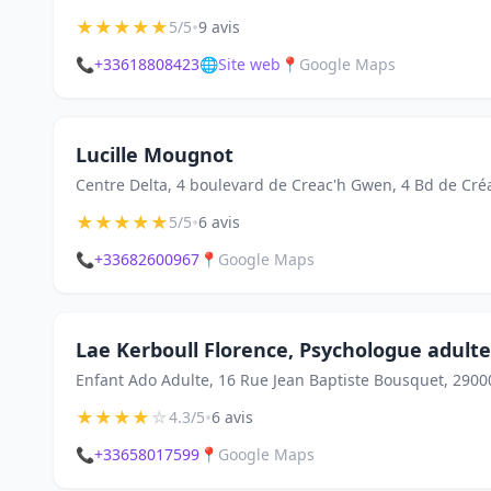
★
★
★
★
★
•
5/5
9 avis
📞
+33618808423
🌐
Site web
📍
Google Maps
Lucille Mougnot
Centre Delta, 4 boulevard de Creac'h Gwen, 4 Bd de C
★
★
★
★
★
•
5/5
6 avis
📞
+33682600967
📍
Google Maps
Lae Kerboull Florence, Psychologue adulte
Enfant Ado Adulte, 16 Rue Jean Baptiste Bousquet, 290
★
★
★
★
☆
•
4.3/5
6 avis
📞
+33658017599
📍
Google Maps