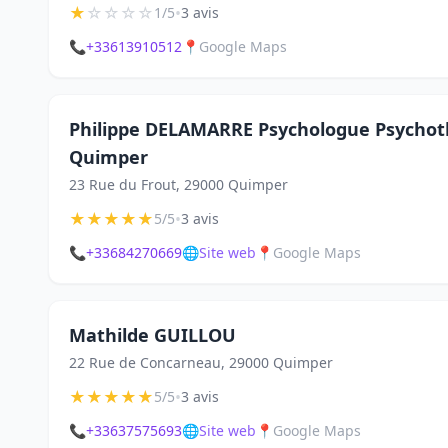
★
☆
☆
☆
☆
•
1/5
3 avis
📞
+33613910512
📍
Google Maps
Philippe DELAMARRE Psychologue Psychot
Quimper
23 Rue du Frout, 29000 Quimper
★
★
★
★
★
•
5/5
3 avis
📞
+33684270669
🌐
Site web
📍
Google Maps
Mathilde GUILLOU
22 Rue de Concarneau, 29000 Quimper
★
★
★
★
★
•
5/5
3 avis
📞
+33637575693
🌐
Site web
📍
Google Maps