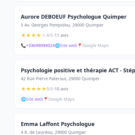
Aurore DEBOEUF Psychologue Quimper
5 Av. Georges Pompidou, 29000 Quimper
★
★
★
★
☆
•
4/5
11 avis
📞
+33649094024
🌐
Site web
📍
Google Maps
Psychologie positive et thérapie ACT - St
42 Rue Pierre Paterour, 29000 Quimper
★
★
★
★
★
•
5/5
10 avis
🌐
Site web
📍
Google Maps
Emma Laffont Psychologue
4 R. de Leuréou, 29000 Quimper