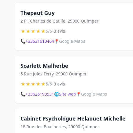
Thepaut Guy
2 Pl. Charles de Gaulle, 29000 Quimper
★
★
★
★
★
•
5/5
3 avis
📞
+33631613464
📍
Google Maps
Scarlett Malherbe
5 Rue Jules Ferry, 29000 Quimper
★
★
★
★
★
•
5/5
3 avis
📞
+33626193531
🌐
Site web
📍
Google Maps
Cabinet Psychologue Helaouet Michelle
18 Rue des Boucheries, 29000 Quimper