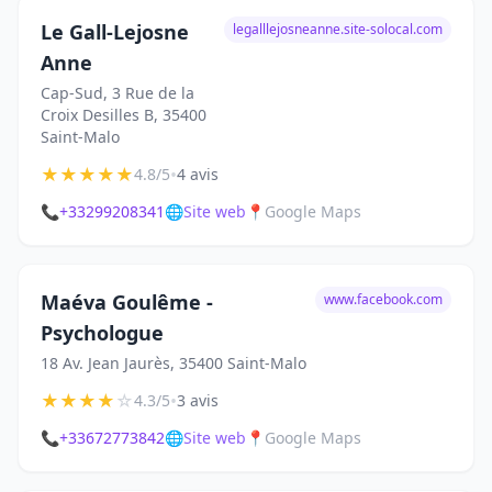
Le Gall-Lejosne
legalllejosneanne.site-solocal.com
Anne
Cap-Sud, 3 Rue de la
Croix Desilles B, 35400
Saint-Malo
★
★
★
★
★
•
4.8/5
4 avis
📞
+33299208341
🌐
Site web
📍
Google Maps
Maéva Goulême -
www.facebook.com
Psychologue
18 Av. Jean Jaurès, 35400 Saint-Malo
★
★
★
★
☆
•
4.3/5
3 avis
📞
+33672773842
🌐
Site web
📍
Google Maps