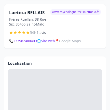
Laetitia BELLAIS
www.psychologue-tcc-saintmalo.fr
Frères Ruellan, 38 Rue
Six, 35400 Saint-Malo
★
★
★
★
★
•
5/5
1 avis
📞
+33982400409
🌐
Site web
📍
Google Maps
Localisation