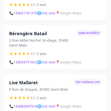
★
★
★
★
★
•
5/5
2 avis
📞
+33621161210
🌐
Site web
📍
Google Maps
Bérengère Batail
www.doctolib.fr
2 Rue Abbe Huchet 2e étage, 35400
Saint-Malo
★
★
★
★
★
•
5/5
2 avis
📞
+33633771612
🌐
Site web
📍
Google Maps
Lise Mallaret
lise-mallaret.com
6 Rue de Gouyon, 35400 Saint-Malo
★
★
★
★
★
•
5/5
2 avis
📞
+33682047518
🌐
Site web
📍
Google Maps