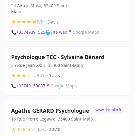
24 Av. de Moka, 35400 Saint-
Malo
★
★
★
★
★
•
5/5
13 avis
📞
+33749391525
🌐
Site web
📍
Google Maps
Psychologue TCC - Sylvaine Bénard
35 Rue Jean XXIII, 35400 Saint-Malo
★
★
★
☆
☆
•
3.7/5
9 avis
📞
+33749159087
📍
Google Maps
Agathe GÉRARD Psychologue
www.doctolib.fr
16 Rue Pierre Legavre, 35400 Saint-Malo
★
★
★
★
☆
•
4.5/5
8 avis