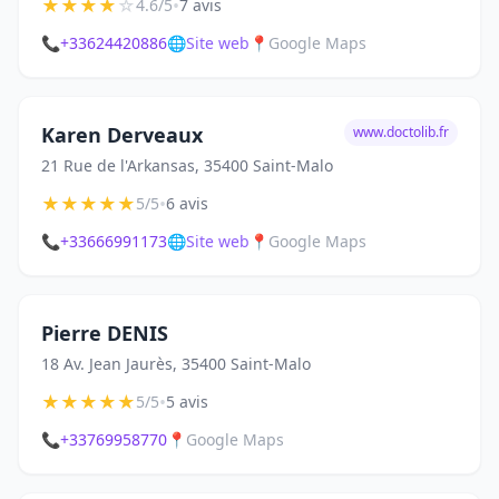
★
★
★
★
☆
•
4.6/5
7 avis
📞
+33624420886
🌐
Site web
📍
Google Maps
Karen Derveaux
www.doctolib.fr
21 Rue de l'Arkansas, 35400 Saint-Malo
★
★
★
★
★
•
5/5
6 avis
📞
+33666991173
🌐
Site web
📍
Google Maps
Pierre DENIS
18 Av. Jean Jaurès, 35400 Saint-Malo
★
★
★
★
★
•
5/5
5 avis
📞
+33769958770
📍
Google Maps