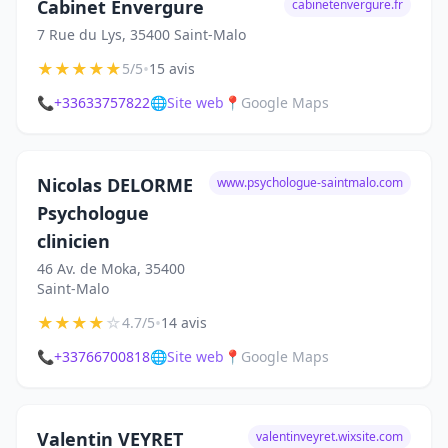
Cabinet Envergure
cabinetenvergure.fr
7 Rue du Lys, 35400 Saint-Malo
★
★
★
★
★
•
5/5
15 avis
📞
+33633757822
🌐
Site web
📍
Google Maps
Nicolas DELORME
www.psychologue-saintmalo.com
Psychologue
clinicien
46 Av. de Moka, 35400
Saint-Malo
★
★
★
★
☆
•
4.7/5
14 avis
📞
+33766700818
🌐
Site web
📍
Google Maps
Valentin VEYRET
valentinveyret.wixsite.com