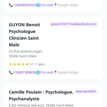
📞
+33608093553
🌐
Site web
📍
Google Maps
GUYON Benoit
gratuit-5585174.webadorsite.com
Psychologue
Clinicien Saint
Malo
23 Rue Jeanne Jugan,
35400 Saint-Malo
★
★
★
★
★
•
5/5
1 avis
📞
+33607369836
🌐
Site web
📍
Google Maps
Camille Poulain : Psychologue,
www.doctolib.fr
Psychanalyste
8 Bd Villebois Mareuil, 35400 Saint-Malo