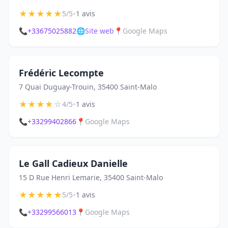
★
★
★
★
★
•
5/5
1 avis
📞
+33675025882
🌐
Site web
📍
Google Maps
Frédéric Lecompte
7 Quai Duguay-Trouin, 35400 Saint-Malo
★
★
★
★
☆
•
4/5
1 avis
📞
+33299402866
📍
Google Maps
Le Gall Cadieux Danielle
15 D Rue Henri Lemarie, 35400 Saint-Malo
★
★
★
★
★
•
5/5
1 avis
📞
+33299566013
📍
Google Maps