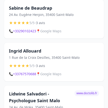
Sabine de Beaudrap
24 Av. Eugène Herpin, 35400 Saint-Malo
★
★
★
★
★
•
5/5
3 avis
📞
+33290102423
📍
Google Maps
Ingrid Allouard
1 Rue de la Croix Desilles, 35400 Saint-Malo
★
★
★
★
★
•
5/5
3 avis
📞
+33767570688
📍
Google Maps
Lidwine Salvadori -
www.doctolib.fr
Psychologue Saint Malo
24 Av. de Moka, 35400 Saint-Malo