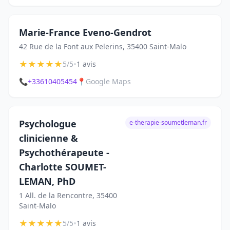
Marie-France Eveno-Gendrot
42 Rue de la Font aux Pelerins, 35400 Saint-Malo
★
★
★
★
★
•
5/5
1 avis
📞
+33610405454
📍
Google Maps
Psychologue
e-therapie-soumetleman.fr
clinicienne &
Psychothérapeute -
Charlotte SOUMET-
LEMAN, PhD
1 All. de la Rencontre, 35400
Saint-Malo
★
★
★
★
★
•
5/5
1 avis