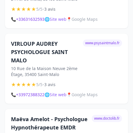
★
★
★
★
★
•
5/5
3 avis
📞
+33631632593
🌐
Site web
📍
Google Maps
VIRLOUP AUDREY
www.psysaintmalo.fr
PSYCHOLOGUE SAINT
MALO
10 Rue de la Maison Neuve 2ème
Étage, 35400 Saint-Malo
★
★
★
★
★
•
5/5
3 avis
📞
+33972388322
🌐
Site web
📍
Google Maps
Maëva Amelot - Psychologue
www.doctolib.fr
Hypnothérapeute EMDR