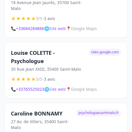
18 Avenue Jean Jaurès, 35700 Saint-
Malo
★
★
★
★
★
•
5/5
3 avis
📞
+33684284886
🌐
Site web
📍
Google Maps
Louise COLETTE -
sites.google.com
Psychologue
35 Rue Jean XXIII, 35400 Saint-Malo
★
★
★
★
★
•
5/5
3 avis
📞
+33765525023
🌐
Site web
📍
Google Maps
Caroline BONNAMY
psychologuesaintmalo.fr
27 Av. de Villers, 35400 Saint-
Malo