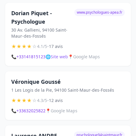
Dorian Piquet -
www.psychologues-apea.fr
Psychologue
30 Av. Gallieni, 94100 Saint-
Maur-des-Fossés
★
★
★
★
☆
•
4.1/5
17 avis
📞
+33141815123
🌐
Site web
📍
Google Maps
Véronique Goussé
1 Les Logis de la Pie, 94100 Saint-Maur-des-Fossés
★
★
★
★
☆
•
4.3/5
12 avis
📞
+33632025822
📍
Google Maps
Laurence ANDRE
psychologue94saintmaur.fr