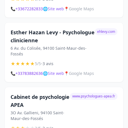
📞
+33672282833
🌐
Site web
📍
Google Maps
Esther Hazan Levy - Psychologue
ehlevy.com
clinicienne
6 Av. du Colisée, 94100 Saint-Maur-des-
Fossés
★
★
★
★
★
•
5/5
3 avis
📞
+33783882636
🌐
Site web
📍
Google Maps
Cabinet de psychologie
www.psychologues-apea.fr
APEA
3O Av. Gallieni, 94100 Saint-
Maur-des-Fossés