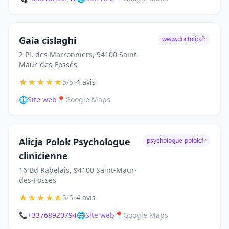
Gaia cislaghi
www.doctolib.fr
2 Pl. des Marronniers, 94100 Saint-
Maur-des-Fossés
★
★
★
★
★
•
5/5
4 avis
🌐
Site web
📍
Google Maps
Alicja Polok Psychologue
psychologue-polok.fr
clinicienne
16 Bd Rabelais, 94100 Saint-Maur-
des-Fossés
★
★
★
★
★
•
5/5
4 avis
📞
+33768920794
🌐
Site web
📍
Google Maps