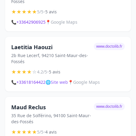
Fossés
★
★
★
★
★
•
5/5
5 avis
📞
+33642906925
📍
Google Maps
Laetitia Haouzi
www.doctolib.fr
2b Rue Lecerf, 94210 Saint-Maur-des-
Fossés
★
★
★
★
☆
•
4.2/5
5 avis
📞
+33618164422
🌐
Site web
📍
Google Maps
Maud Reclus
www.doctolib.fr
35 Rue de Solférino, 94100 Saint-Maur-
des-Fossés
★
★
★
★
★
•
5/5
4 avis