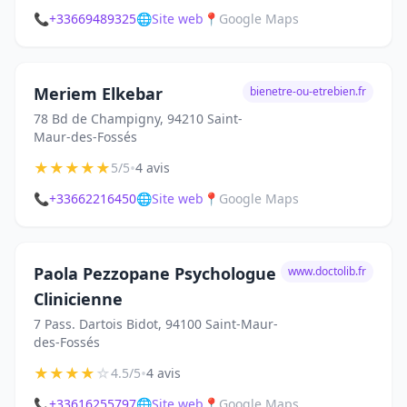
📞
+33669489325
🌐
Site web
📍
Google Maps
Meriem Elkebar
bienetre-ou-etrebien.fr
78 Bd de Champigny, 94210 Saint-
Maur-des-Fossés
★
★
★
★
★
•
5/5
4 avis
📞
+33662216450
🌐
Site web
📍
Google Maps
Paola Pezzopane Psychologue
www.doctolib.fr
Clinicienne
7 Pass. Dartois Bidot, 94100 Saint-Maur-
des-Fossés
★
★
★
★
☆
•
4.5/5
4 avis
📞
+33616255797
🌐
Site web
📍
Google Maps