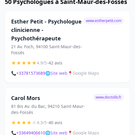
50 Psychologues à Saint-Maur-des-Fossés
Esther Petit - Psychologue
www.estherpetit.com
clinicienne -
Psychothérapeute
21 Av. Foch, 94100 Saint-Maur-des-
Fossés
★
★
★
★
★
•
4.9/5
42 avis
📞
+33781573689
🌐
Site web
📍
Google Maps
Carol Mors
www.doctolib.fr
81 Bis Av. du Bac, 94210 Saint-Maur-
des-Fossés
★
★
★
★
☆
•
4.3/5
40 avis
📞
+33649406610
🌐
Site web
📍
Google Maps