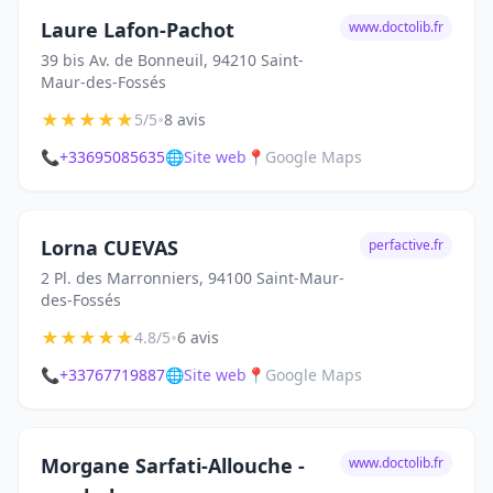
Laure Lafon-Pachot
www.doctolib.fr
39 bis Av. de Bonneuil, 94210 Saint-
Maur-des-Fossés
★
★
★
★
★
•
5/5
8 avis
📞
+33695085635
🌐
Site web
📍
Google Maps
Lorna CUEVAS
perfactive.fr
2 Pl. des Marronniers, 94100 Saint-Maur-
des-Fossés
★
★
★
★
★
•
4.8/5
6 avis
📞
+33767719887
🌐
Site web
📍
Google Maps
Morgane Sarfati-Allouche -
www.doctolib.fr