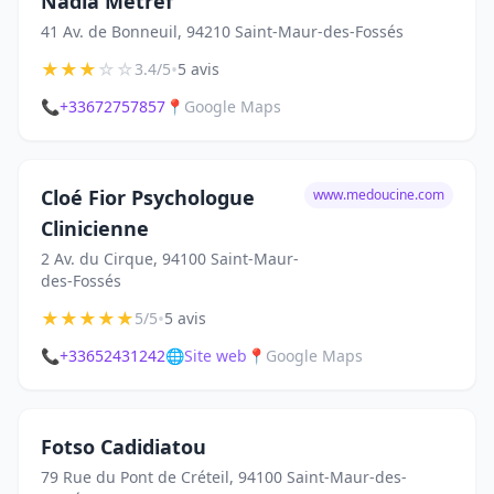
Nadia Metref
41 Av. de Bonneuil, 94210 Saint-Maur-des-Fossés
★
★
★
☆
☆
•
3.4/5
5 avis
📞
+33672757857
📍
Google Maps
Cloé Fior Psychologue
www.medoucine.com
Clinicienne
2 Av. du Cirque, 94100 Saint-Maur-
des-Fossés
★
★
★
★
★
•
5/5
5 avis
📞
+33652431242
🌐
Site web
📍
Google Maps
Fotso Cadidiatou
79 Rue du Pont de Créteil, 94100 Saint-Maur-des-