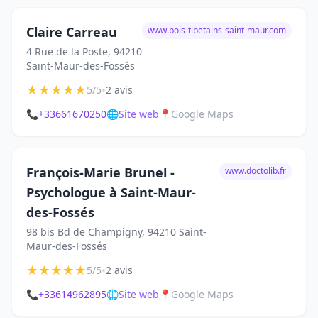
Claire Carreau
www.bols-tibetains-saint-maur.com
4 Rue de la Poste, 94210
Saint-Maur-des-Fossés
★
★
★
★
★
•
5/5
2 avis
📞
+33661670250
🌐
Site web
📍
Google Maps
François-Marie Brunel -
www.doctolib.fr
Psychologue à Saint-Maur-
des-Fossés
98 bis Bd de Champigny, 94210 Saint-
Maur-des-Fossés
★
★
★
★
★
•
5/5
2 avis
📞
+33614962895
🌐
Site web
📍
Google Maps