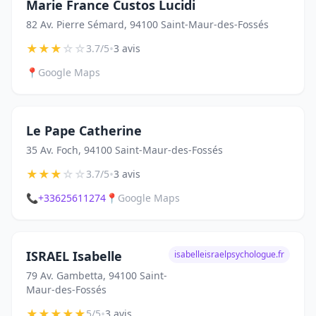
Marie France Custos Lucidi
82 Av. Pierre Sémard, 94100 Saint-Maur-des-Fossés
★
★
★
☆
☆
•
3.7/5
3 avis
📍
Google Maps
Le Pape Catherine
35 Av. Foch, 94100 Saint-Maur-des-Fossés
★
★
★
☆
☆
•
3.7/5
3 avis
📞
+33625611274
📍
Google Maps
ISRAEL Isabelle
isabelleisraelpsychologue.fr
79 Av. Gambetta, 94100 Saint-
Maur-des-Fossés
★
★
★
★
★
•
5/5
3 avis