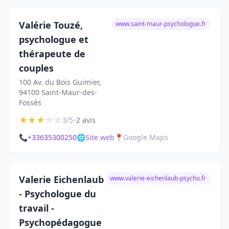
Valérie Touzé,
www.saint-maur-psychologue.fr
psychologue et
thérapeute de
couples
100 Av. du Bois Guimier,
94100 Saint-Maur-des-
Fossés
★
★
★
☆
☆
•
3/5
2 avis
📞
+33635300250
🌐
Site web
📍
Google Maps
Valerie Eichenlaub
www.valerie-eichenlaub-psycho.fr
- Psychologue du
travail -
Psychopédagogue