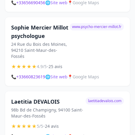
📞
+33656690456
🌐
Site web
📍
Google Maps
Sophie Mercier Millot
www.psycho-mercier-millot.fr
psychologue
24 Rue du Bois des Moines,
94210 Saint-Maur-des-
Fossés
★
★
★
★
★
•
4.9/5
25 avis
📞
+33660823619
🌐
Site web
📍
Google Maps
Laetitia DEVALOIS
laetitiadevalois.com
98b Bd de Champigny, 94100 Saint-
Maur-des-Fossés
★
★
★
★
★
•
5/5
24 avis