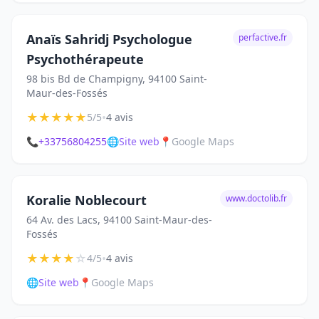
Anaïs Sahridj Psychologue
perfactive.fr
Psychothérapeute
98 bis Bd de Champigny, 94100 Saint-
Maur-des-Fossés
★
★
★
★
★
•
5/5
4 avis
📞
+33756804255
🌐
Site web
📍
Google Maps
Koralie Noblecourt
www.doctolib.fr
64 Av. des Lacs, 94100 Saint-Maur-des-
Fossés
★
★
★
★
☆
•
4/5
4 avis
🌐
Site web
📍
Google Maps