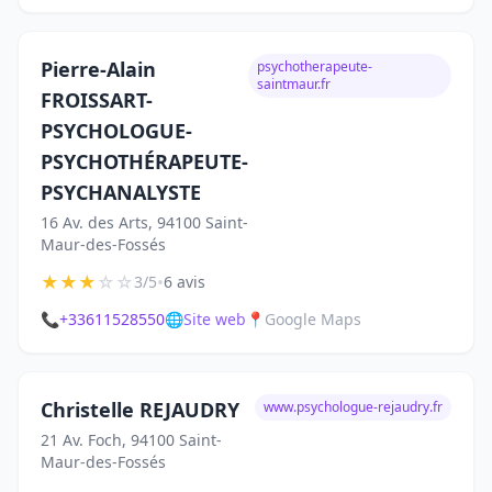
Pierre-Alain
psychotherapeute-
saintmaur.fr
FROISSART-
PSYCHOLOGUE-
PSYCHOTHÉRAPEUTE-
PSYCHANALYSTE
16 Av. des Arts, 94100 Saint-
Maur-des-Fossés
★
★
★
☆
☆
•
3/5
6 avis
📞
+33611528550
🌐
Site web
📍
Google Maps
Christelle REJAUDRY
www.psychologue-rejaudry.fr
21 Av. Foch, 94100 Saint-
Maur-des-Fossés