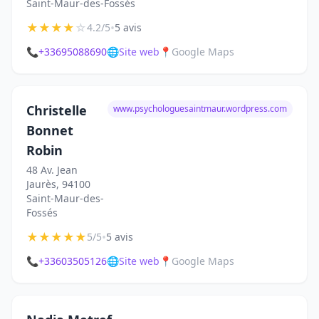
Saint-Maur-des-Fossés
★
★
★
★
☆
•
4.2/5
5 avis
📞
+33695088690
🌐
Site web
📍
Google Maps
Christelle
www.psychologuesaintmaur.wordpress.com
Bonnet
Robin
48 Av. Jean
Jaurès, 94100
Saint-Maur-des-
Fossés
★
★
★
★
★
•
5/5
5 avis
📞
+33603505126
🌐
Site web
📍
Google Maps