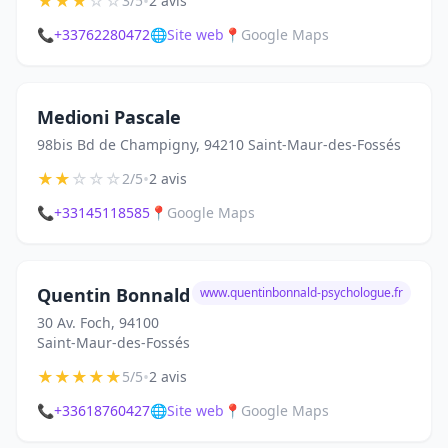
★
★
★
☆
☆
•
3/5
2 avis
📞
+33762280472
🌐
Site web
📍
Google Maps
Medioni Pascale
98bis Bd de Champigny, 94210 Saint-Maur-des-Fossés
★
★
☆
☆
☆
•
2/5
2 avis
📞
+33145118585
📍
Google Maps
Quentin Bonnald
www.quentinbonnald-psychologue.fr
30 Av. Foch, 94100
Saint-Maur-des-Fossés
★
★
★
★
★
•
5/5
2 avis
📞
+33618760427
🌐
Site web
📍
Google Maps