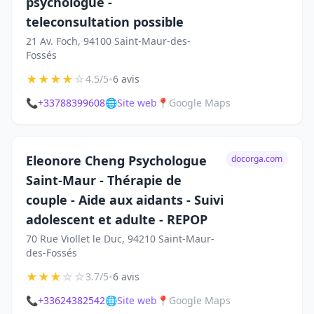
psychologue -
teleconsultation possible
21 Av. Foch, 94100 Saint-Maur-des-
Fossés
★
★
★
★
☆
•
4.5/5
6 avis
📞
+33788399608
🌐
Site web
📍
Google Maps
Eleonore Cheng Psychologue
docorga.com
Saint-Maur - Thérapie de
couple - Aide aux aidants - Suivi
adolescent et adulte - REPOP
70 Rue Viollet le Duc, 94210 Saint-Maur-
des-Fossés
★
★
★
☆
☆
•
3.7/5
6 avis
📞
+33624382542
🌐
Site web
📍
Google Maps