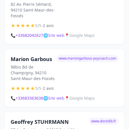
82 Av. Pierre Sémard,
94210 Saint-Maur-des-
Fossés
★
★
★
★
★
•
5/5
2 avis
📞
+33682042627
🌐
Site web
📍
Google Maps
Marion Garbous
www.mariongarbous-psycoach.com
98bis Bd de
Champigny, 94210
Saint-Maur-des-Fossés
★
★
★
★
★
•
5/5
2 avis
📞
+33683363636
🌐
Site web
📍
Google Maps
Geoffrey STUHRMANN
www.doctolib.fr