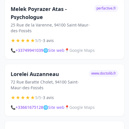
Melek Poyrazer Atas -
perfactive.fr
Psychologue
25 Rue de la Varenne, 94100 Saint-Maur-
des-Fossés
★
★
★
★
★
•
5/5
3 avis
📞
+33749941039
🌐
Site web
📍
Google Maps
Lorelei Auzanneau
www.doctolib.fr
72 Rue Baratte Cholet, 94100 Saint-
Maur-des-Fossés
★
★
★
★
★
•
5/5
3 avis
📞
+33661675128
🌐
Site web
📍
Google Maps