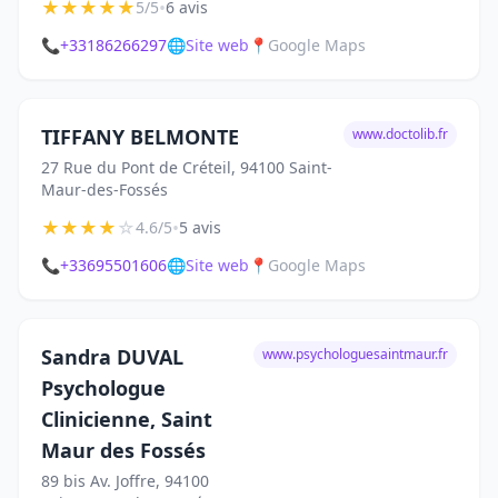
★
★
★
★
★
•
5/5
6 avis
📞
+33186266297
🌐
Site web
📍
Google Maps
TIFFANY BELMONTE
www.doctolib.fr
27 Rue du Pont de Créteil, 94100 Saint-
Maur-des-Fossés
★
★
★
★
☆
•
4.6/5
5 avis
📞
+33695501606
🌐
Site web
📍
Google Maps
Sandra DUVAL
www.psychologuesaintmaur.fr
Psychologue
Clinicienne, Saint
Maur des Fossés
89 bis Av. Joffre, 94100