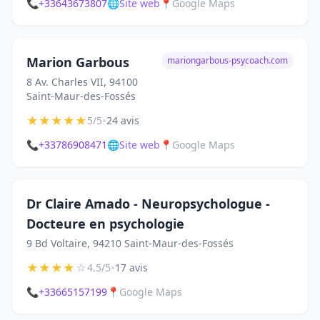
📞
+33643673807
🌐
Site web
📍
Google Maps
Marion Garbous
mariongarbous-psycoach.com
8 Av. Charles VII, 94100
Saint-Maur-des-Fossés
★
★
★
★
★
•
5/5
24 avis
📞
+33786908471
🌐
Site web
📍
Google Maps
Dr Claire Amado - Neuropsychologue -
Docteure en psychologie
9 Bd Voltaire, 94210 Saint-Maur-des-Fossés
★
★
★
★
☆
•
4.5/5
17 avis
📞
+33665157199
📍
Google Maps