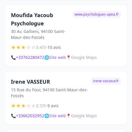
Moufida Yacoub
www.psychologues-apea.fr
Psychologue
30 Av. Gallieni, 94100 Saint-
Maur-des-Fossés
★
★
★
☆
☆
•
3.4/5
10 avis
📞
+33762280472
🌐
Site web
📍
Google Maps
Irene VASSEUR
irene-vasseur.fr
15 Rue du Four, 94100 Saint-Maur-des-
Fossés
★
★
★
☆
☆
•
3.7/5
9 avis
📞
+33662032952
🌐
Site web
📍
Google Maps