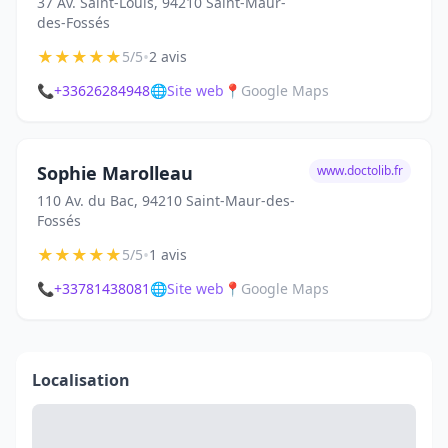
37 Av. Saint-Louis, 94210 Saint-Maur-
des-Fossés
★
★
★
★
★
•
5/5
2 avis
📞
+33626284948
🌐
Site web
📍
Google Maps
Sophie Marolleau
www.doctolib.fr
110 Av. du Bac, 94210 Saint-Maur-des-
Fossés
★
★
★
★
★
•
5/5
1 avis
📞
+33781438081
🌐
Site web
📍
Google Maps
Localisation