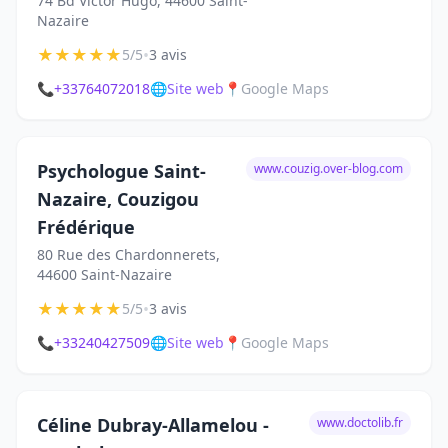
74 Bd Victor Hugo, 44600 Saint-
Nazaire
★
★
★
★
★
•
5/5
3 avis
📞
+33764072018
🌐
Site web
📍
Google Maps
Psychologue Saint-
www.couzig.over-blog.com
Nazaire, Couzigou
Frédérique
80 Rue des Chardonnerets,
44600 Saint-Nazaire
★
★
★
★
★
•
5/5
3 avis
📞
+33240427509
🌐
Site web
📍
Google Maps
Céline Dubray-Allamelou -
www.doctolib.fr