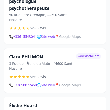
psychologue
psychotherapeute
50 Rue Pitre Grenapin, 44600 Saint-
Nazaire
★
★
★
★
★
•
5/5
3 avis
📞
+33615543041
🌐
Site web
📍
Google Maps
Clara PHILMON
www.doctolib.fr
3 Rue de l'Étoile du Matin, 44600 Saint-
Nazaire
★
★
★
★
★
•
5/5
3 avis
📞
+33650072458
🌐
Site web
📍
Google Maps
Élodie Huard