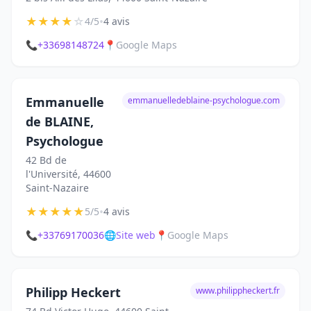
★
★
★
★
☆
•
4/5
4 avis
📞
+33698148724
📍
Google Maps
Emmanuelle
emmanuelledeblaine-psychologue.com
de BLAINE,
Psychologue
42 Bd de
l'Université, 44600
Saint-Nazaire
★
★
★
★
★
•
5/5
4 avis
📞
+33769170036
🌐
Site web
📍
Google Maps
Philipp Heckert
www.philippheckert.fr