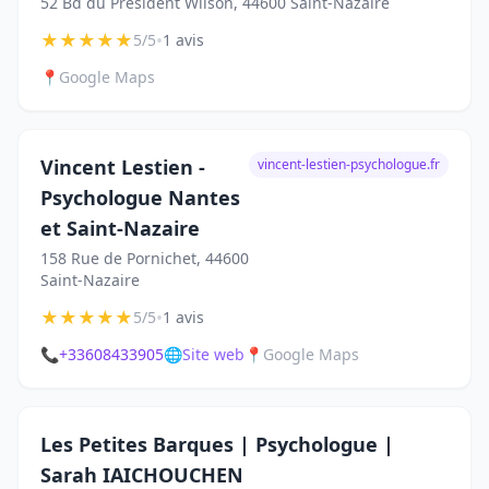
52 Bd du Président Wilson, 44600 Saint-Nazaire
★
★
★
★
★
•
5/5
1 avis
📍
Google Maps
Vincent Lestien -
vincent-lestien-psychologue.fr
Psychologue Nantes
et Saint-Nazaire
158 Rue de Pornichet, 44600
Saint-Nazaire
★
★
★
★
★
•
5/5
1 avis
📞
+33608433905
🌐
Site web
📍
Google Maps
Les Petites Barques | Psychologue |
Sarah IAICHOUCHEN