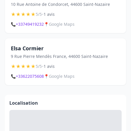
10 Rue Antoine de Condorcet, 44600 Saint-Nazaire
★
★
★
★
★
•
5/5
1 avis
📞
+33749419232
📍
Google Maps
Elsa Cormier
9 Rue Pierre Mendès France, 44600 Saint-Nazaire
★
★
★
★
★
•
5/5
1 avis
📞
+33622075608
📍
Google Maps
Localisation