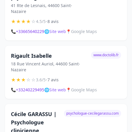
41 Rte de Lesnais, 44600 Saint-
Nazaire
★
★
★
★
☆
•
4.5/5
8 avis
📞
+33665640229
🌐
Site web
📍
Google Maps
Rigault Isabelle
www.doctolib.fr
18 Rue Vincent Auriol, 44600 Saint-
Nazaire
★
★
★
☆
☆
•
3.6/5
7 avis
📞
+33240229495
🌐
Site web
📍
Google Maps
Cécile GARASSU |
psychologue-cecilegarassu.com
Psychologue
clinicienne