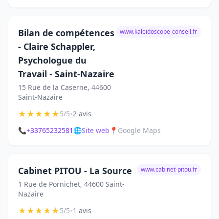
Bilan de compétences
www.kaleidoscope-conseil.fr
- Claire Schappler,
Psychologue du
Travail - Saint-Nazaire
15 Rue de la Caserne, 44600
Saint-Nazaire
★
★
★
★
★
•
5/5
2 avis
📞
+33765232581
🌐
Site web
📍
Google Maps
Cabinet PITOU - La Source
www.cabinet-pitou.fr
1 Rue de Pornichet, 44600 Saint-
Nazaire
★
★
★
★
★
•
5/5
1 avis