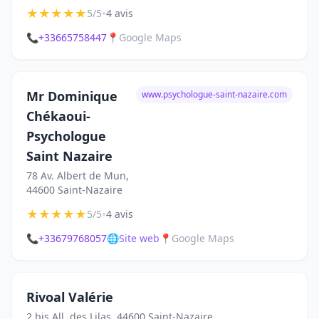
★
★
★
★
★
•
5/5
4 avis
📞
+33665758447
📍
Google Maps
Mr Dominique
www.psychologue-saint-nazaire.com
Chékaoui-
Psychologue
Saint Nazaire
78 Av. Albert de Mun,
44600 Saint-Nazaire
★
★
★
★
★
•
5/5
4 avis
📞
+33679768057
🌐
Site web
📍
Google Maps
Rivoal Valérie
2 bis All. des Lilas, 44600 Saint-Nazaire