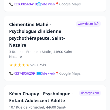
📞
+33608569418
🌐
Site web
📍
Google Maps
Clémentine Mahé -
www.doctolib.fr
Psychologue clinicienne
psychothérapeute, Saint-
Nazaire
3 Rue de l'Étoile du Matin, 44600 Saint-
Nazaire
★
★
★
★
★
•
5/5
1 avis
📞
+33749562094
🌐
Site web
📍
Google Maps
Kévin Chapuy - Psychologue -
docorga.com
Enfant Adolescent Adulte
107 Rue de Pornichet, 44600 Saint-