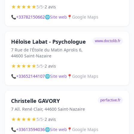
★
★
★
★
★
•
5/5
2 avis
📞
+33782150662
🌐
Site web
📍
Google Maps
Héloïse Labat - Psychologue
www.doctolib.fr
7 Rue de l'Étoile du Matin Aprolis 6,
44600 Saint-Nazaire
★
★
★
★
★
•
5/5
2 avis
📞
+33652144107
🌐
Site web
📍
Google Maps
Christelle GAVORY
perfactive.fr
7 All. René Clair, 44600 Saint-Nazaire
★
★
★
★
★
•
5/5
2 avis
📞
+33613594036
🌐
Site web
📍
Google Maps