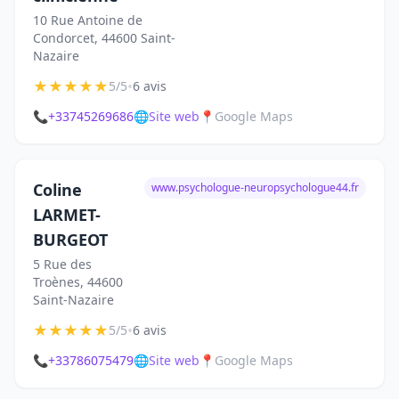
10 Rue Antoine de
Condorcet, 44600 Saint-
Nazaire
★
★
★
★
★
•
5/5
6 avis
📞
+33745269686
🌐
Site web
📍
Google Maps
Coline
www.psychologue-neuropsychologue44.fr
LARMET-
BURGEOT
5 Rue des
Troènes, 44600
Saint-Nazaire
★
★
★
★
★
•
5/5
6 avis
📞
+33786075479
🌐
Site web
📍
Google Maps