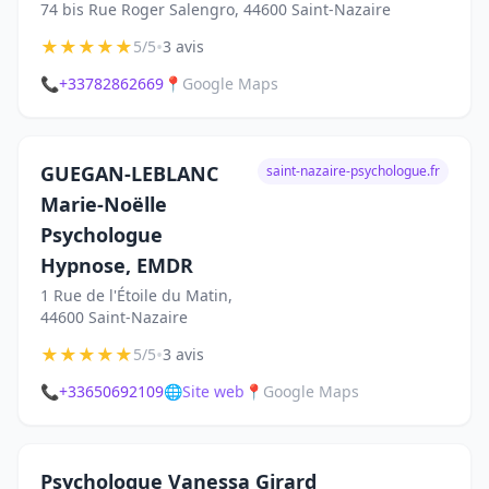
74 bis Rue Roger Salengro, 44600 Saint-Nazaire
★
★
★
★
★
•
5/5
3 avis
📞
+33782862669
📍
Google Maps
GUEGAN-LEBLANC
saint-nazaire-psychologue.fr
Marie-Noëlle
Psychologue
Hypnose, EMDR
1 Rue de l'Étoile du Matin,
44600 Saint-Nazaire
★
★
★
★
★
•
5/5
3 avis
📞
+33650692109
🌐
Site web
📍
Google Maps
Psychologue Vanessa Girard