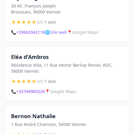
20 All. François Joseph
Broussais, 56000 Vannes
★
★
★
★
★
•
5/5
1 avis
📞
+33663342118
🌐
Site web
📍
Google Maps
Eléa d'Ambros
Résidence Villa, 11 Rue Hector Berlioz Renoir, RDC,
56000 Vannes
★
★
★
★
★
•
5/5
1 avis
📞
+33744983226
📍
Google Maps
Bernon Nathalie
1 Rue André Chamson, 56000 Vannes