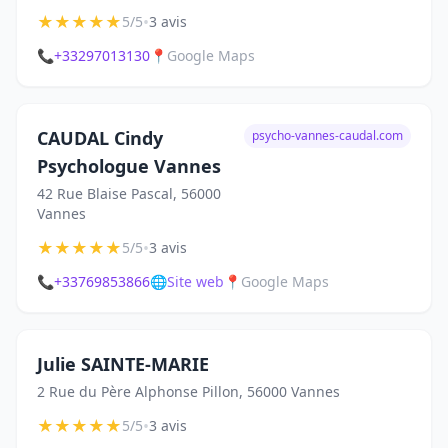
★
★
★
★
★
•
5/5
3 avis
📞
+33297013130
📍
Google Maps
CAUDAL Cindy
psycho-vannes-caudal.com
Psychologue Vannes
42 Rue Blaise Pascal, 56000
Vannes
★
★
★
★
★
•
5/5
3 avis
📞
+33769853866
🌐
Site web
📍
Google Maps
Julie SAINTE-MARIE
2 Rue du Père Alphonse Pillon, 56000 Vannes
★
★
★
★
★
•
5/5
3 avis