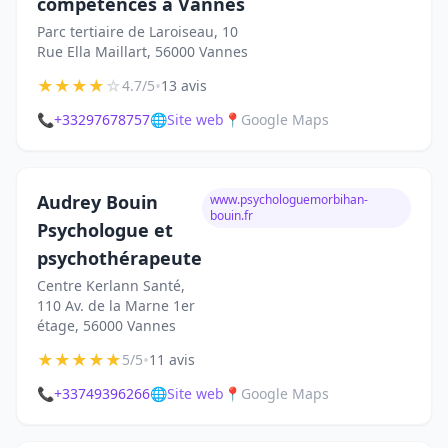
compétences à Vannes
Parc tertiaire de Laroiseau, 10
Rue Ella Maillart, 56000 Vannes
★
★
★
★
☆
•
4.7/5
13 avis
📞
+33297678757
🌐
Site web
📍
Google Maps
Audrey Bouin
www.psychologuemorbihan-
bouin.fr
Psychologue et
psychothérapeute
Centre Kerlann Santé,
110 Av. de la Marne 1er
étage, 56000 Vannes
★
★
★
★
★
•
5/5
11 avis
📞
+33749396266
🌐
Site web
📍
Google Maps