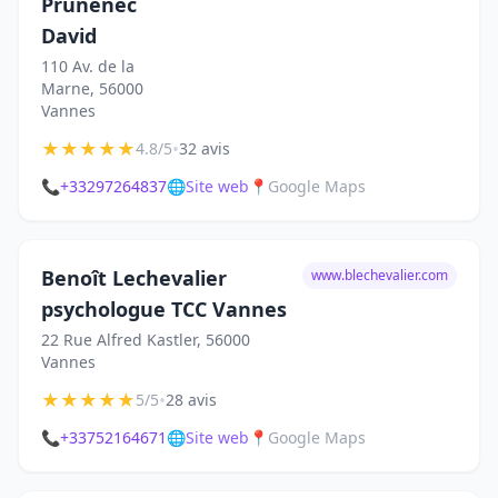
Prunenec
David
110 Av. de la
Marne, 56000
Vannes
★
★
★
★
★
•
4.8/5
32 avis
📞
+33297264837
🌐
Site web
📍
Google Maps
Benoît Lechevalier
www.blechevalier.com
psychologue TCC Vannes
22 Rue Alfred Kastler, 56000
Vannes
★
★
★
★
★
•
5/5
28 avis
📞
+33752164671
🌐
Site web
📍
Google Maps