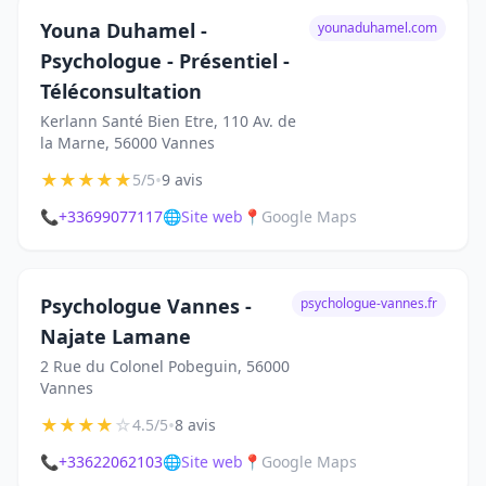
Youna Duhamel -
younaduhamel.com
Psychologue - Présentiel -
Téléconsultation
Kerlann Santé Bien Etre, 110 Av. de
la Marne, 56000 Vannes
★
★
★
★
★
•
5/5
9 avis
📞
+33699077117
🌐
Site web
📍
Google Maps
Psychologue Vannes -
psychologue-vannes.fr
Najate Lamane
2 Rue du Colonel Pobeguin, 56000
Vannes
★
★
★
★
☆
•
4.5/5
8 avis
📞
+33622062103
🌐
Site web
📍
Google Maps