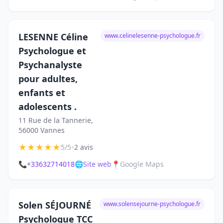
LESENNE Céline
www.celinelesenne-psychologue.fr
Psychologue et
Psychanalyste
pour adultes,
enfants et
adolescents .
11 Rue de la Tannerie,
56000 Vannes
★
★
★
★
★
•
5/5
2 avis
📞
+33632714018
🌐
Site web
📍
Google Maps
Solen SÉJOURNÉ
www.solensejourne-psychologue.fr
Psychologue TCC