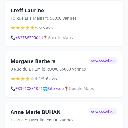
Creff Laurine
10 Rue Ella Maillart, 56000 Vannes
★
★
★
★
★
•
5/5
6 avis
📞
+33786595044
📍
Google Maps
Morgane Barbera
www.doctolib.fr
9 Rue du Dr Émile ROUX, 56000 Vannes
★
★
★
★
☆
•
4.3/5
6 avis
📞
+33610881021
🌐
Site web
📍
Google Maps
Anne Marie BUHAN
www.doctolib.fr
19 Rue du Moulin, 56000 Vannes