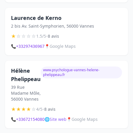
Laurence de Kerno
2 bis Av. Saint-Symphorien, 56000 Vannes
★
☆
☆
☆
☆
•
1.5/5
8 avis
📞
+33297436967
📍
Google Maps
Hélène
www.psychologue-vannes-helene-
phelippeau.fr
Phelippeau
39 Rue
Madame Môle,
56000 Vannes
★
★
★
★
☆
•
4/5
8 avis
📞
+33672154080
🌐
Site web
📍
Google Maps