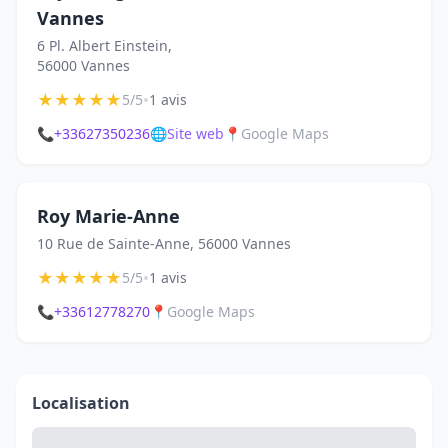
Vannes
6 Pl. Albert Einstein,
56000 Vannes
★
★
★
★
★
•
5/5
1 avis
📞
+33627350236
🌐
Site web
📍
Google Maps
Roy Marie-Anne
10 Rue de Sainte-Anne, 56000 Vannes
★
★
★
★
★
•
5/5
1 avis
📞
+33612778270
📍
Google Maps
Localisation