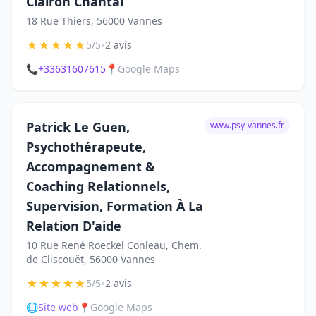
Clairon Chantal
18 Rue Thiers, 56000 Vannes
★
★
★
★
★
•
5/5
2 avis
📞
+33631607615
📍
Google Maps
Patrick Le Guen,
www.psy-vannes.fr
Psychothérapeute,
Accompagnement &
Coaching Relationnels,
Supervision, Formation À La
Relation D'aide
10 Rue René Roeckel Conleau, Chem.
de Cliscouët, 56000 Vannes
★
★
★
★
★
•
5/5
2 avis
🌐
Site web
📍
Google Maps