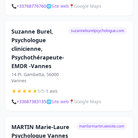
📞
+33768776760
🌐
Site web
📍
Google Maps
Suzanne Burel,
suzanneburelpsychologue.com
Psychologue
clinicienne,
Psychothérapeute-
EMDR -Vannes
14 Pl. Gambetta, 56000
Vannes
★
★
★
★
★
•
5/5
1 avis
📞
+33687383135
🌐
Site web
📍
Google Maps
MARTIN Marie-Laure
marilormartin.wixsite.com
Psychologue Vannes