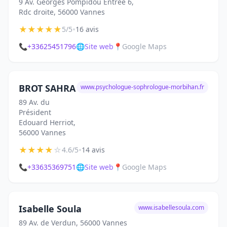
9 Av. Georges Pompidou Entrée 6,
Rdc droite, 56000 Vannes
★
★
★
★
★
•
5/5
16 avis
📞
+33625451796
🌐
Site web
📍
Google Maps
BROT SAHRA
www.psychologue-sophrologue-morbihan.fr
89 Av. du
Président
Edouard Herriot,
56000 Vannes
★
★
★
★
☆
•
4.6/5
14 avis
📞
+33635369751
🌐
Site web
📍
Google Maps
Isabelle Soula
www.isabellesoula.com
89 Av. de Verdun, 56000 Vannes