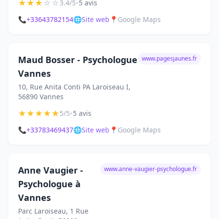
★
★
★
☆
☆
•
3.4/5
5 avis
📞
+33643782154
🌐
Site web
📍
Google Maps
Maud Bosser - Psychologue
www.pagesjaunes.fr
Vannes
10, Rue Anita Conti PA Laroiseau I,
56890 Vannes
★
★
★
★
★
•
5/5
5 avis
📞
+33783469437
🌐
Site web
📍
Google Maps
Anne Vaugier -
www.anne-vaugier-psychologue.fr
Psychologue à
Vannes
Parc Laroiseau, 1 Rue