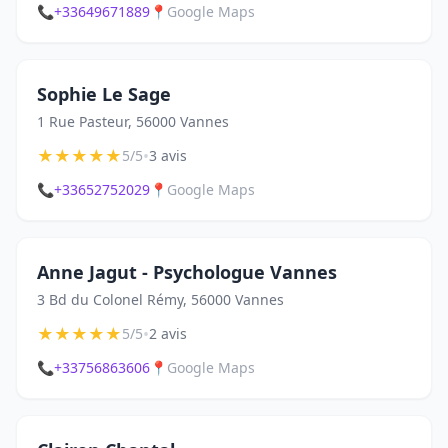
📞
+33649671889
📍
Google Maps
Sophie Le Sage
1 Rue Pasteur, 56000 Vannes
★
★
★
★
★
•
5/5
3 avis
📞
+33652752029
📍
Google Maps
Anne Jagut - Psychologue Vannes
3 Bd du Colonel Rémy, 56000 Vannes
★
★
★
★
★
•
5/5
2 avis
📞
+33756863606
📍
Google Maps