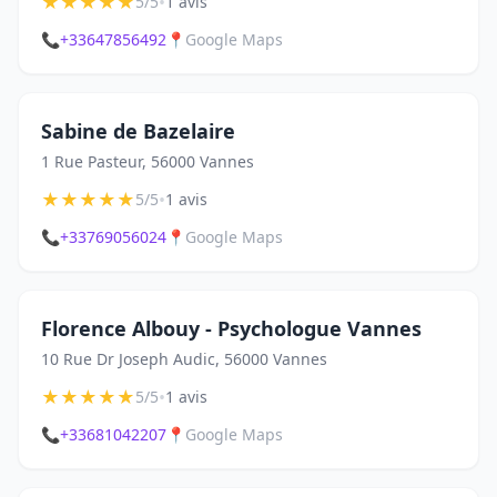
★
★
★
★
★
•
5/5
1 avis
📞
+33647856492
📍
Google Maps
Sabine de Bazelaire
1 Rue Pasteur, 56000 Vannes
★
★
★
★
★
•
5/5
1 avis
📞
+33769056024
📍
Google Maps
Florence Albouy - Psychologue Vannes
10 Rue Dr Joseph Audic, 56000 Vannes
★
★
★
★
★
•
5/5
1 avis
📞
+33681042207
📍
Google Maps