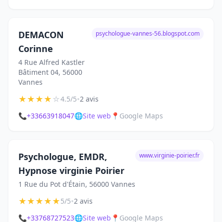
DEMACON
psychologue-vannes-56.blogspot.com
Corinne
4 Rue Alfred Kastler
Bâtiment 04, 56000
Vannes
★
★
★
★
☆
•
4.5/5
2 avis
📞
+33663918047
🌐
Site web
📍
Google Maps
Psychologue, EMDR,
www.virginie-poirier.fr
Hypnose virginie Poirier
1 Rue du Pot d'Étain, 56000 Vannes
★
★
★
★
★
•
5/5
2 avis
📞
+33768727523
🌐
Site web
📍
Google Maps