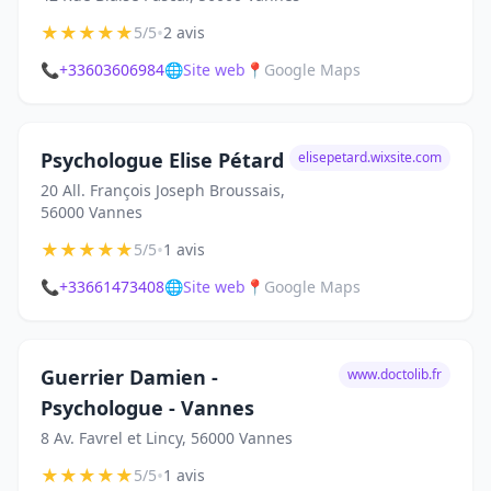
★
★
★
★
★
•
5/5
2 avis
📞
+33603606984
🌐
Site web
📍
Google Maps
Psychologue Elise Pétard
elisepetard.wixsite.com
20 All. François Joseph Broussais,
56000 Vannes
★
★
★
★
★
•
5/5
1 avis
📞
+33661473408
🌐
Site web
📍
Google Maps
Guerrier Damien -
www.doctolib.fr
Psychologue - Vannes
8 Av. Favrel et Lincy, 56000 Vannes
★
★
★
★
★
•
5/5
1 avis