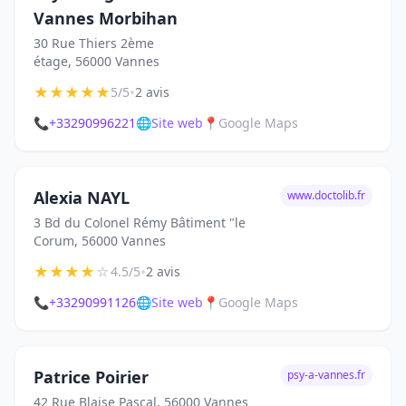
Vannes Morbihan
30 Rue Thiers 2ème
étage, 56000 Vannes
★
★
★
★
★
•
5/5
2 avis
📞
+33290996221
🌐
Site web
📍
Google Maps
Alexia NAYL
www.doctolib.fr
3 Bd du Colonel Rémy Bâtiment "le
Corum, 56000 Vannes
★
★
★
★
☆
•
4.5/5
2 avis
📞
+33290991126
🌐
Site web
📍
Google Maps
Patrice Poirier
psy-a-vannes.fr
42 Rue Blaise Pascal, 56000 Vannes