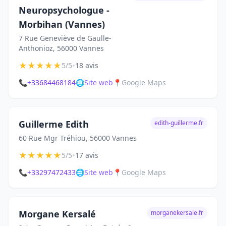
Neuropsychologue -
Morbihan (Vannes)
7 Rue Geneviève de Gaulle-
Anthonioz, 56000 Vannes
★
★
★
★
★
•
5/5
18 avis
📞
+33684468184
🌐
Site web
📍
Google Maps
Guillerme Edith
edith-guillerme.fr
60 Rue Mgr Tréhiou, 56000 Vannes
★
★
★
★
★
•
5/5
17 avis
📞
+33297472433
🌐
Site web
📍
Google Maps
Morgane Kersalé
morganekersale.fr