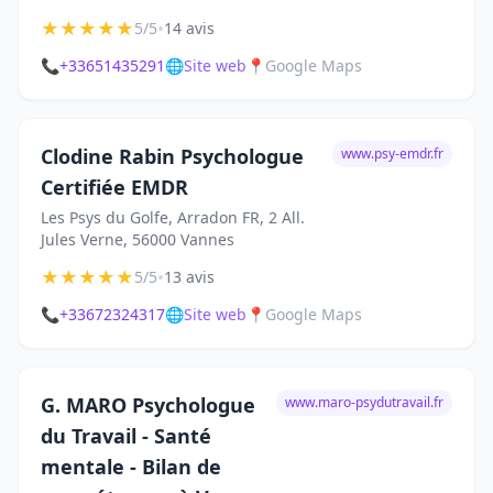
★
★
★
★
★
•
5/5
14 avis
📞
+33651435291
🌐
Site web
📍
Google Maps
Clodine Rabin Psychologue
www.psy-emdr.fr
Certifiée EMDR
Les Psys du Golfe, Arradon FR, 2 All.
Jules Verne, 56000 Vannes
★
★
★
★
★
•
5/5
13 avis
📞
+33672324317
🌐
Site web
📍
Google Maps
G. MARO Psychologue
www.maro-psydutravail.fr
du Travail - Santé
mentale - Bilan de