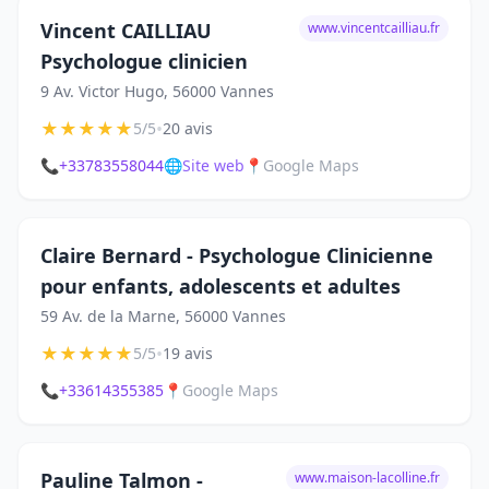
Vincent CAILLIAU
www.vincentcailliau.fr
Psychologue clinicien
9 Av. Victor Hugo, 56000 Vannes
★
★
★
★
★
•
5/5
20 avis
📞
+33783558044
🌐
Site web
📍
Google Maps
Claire Bernard - Psychologue Clinicienne
pour enfants, adolescents et adultes
59 Av. de la Marne, 56000 Vannes
★
★
★
★
★
•
5/5
19 avis
📞
+33614355385
📍
Google Maps
Pauline Talmon -
www.maison-lacolline.fr