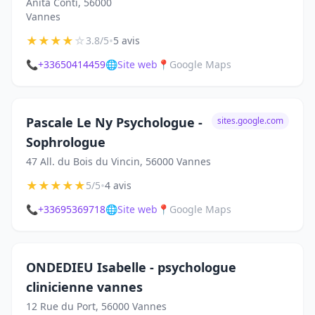
Anita Conti, 56000
Vannes
★
★
★
★
☆
•
3.8/5
5 avis
📞
+33650414459
🌐
Site web
📍
Google Maps
Pascale Le Ny Psychologue -
sites.google.com
Sophrologue
47 All. du Bois du Vincin, 56000 Vannes
★
★
★
★
★
•
5/5
4 avis
📞
+33695369718
🌐
Site web
📍
Google Maps
ONDEDIEU Isabelle - psychologue
clinicienne vannes
12 Rue du Port, 56000 Vannes