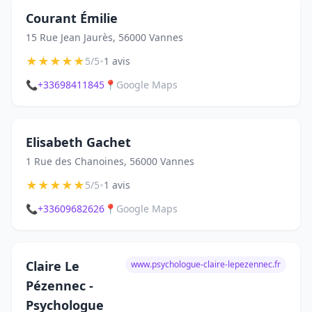
Courant Émilie
15 Rue Jean Jaurès, 56000 Vannes
★
★
★
★
★
•
5/5
1 avis
📞
+33698411845
📍
Google Maps
Elisabeth Gachet
1 Rue des Chanoines, 56000 Vannes
★
★
★
★
★
•
5/5
1 avis
📞
+33609682626
📍
Google Maps
Claire Le
www.psychologue-claire-lepezennec.fr
Pézennec -
Psychologue