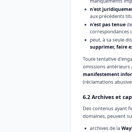
manquements imput
n'est juridiqueme
aux précédents titu
n'est pas tenue
de 
correspondances ou
peut, à sa seule di
supprimer, faire e
Toute tentative d'enga
omissions antérieurs 
manifestement info
(réclamations abusive
6.2 Archives et ca
Des contenus ayant fi
domaines, peuvent sub
archives de la
Way