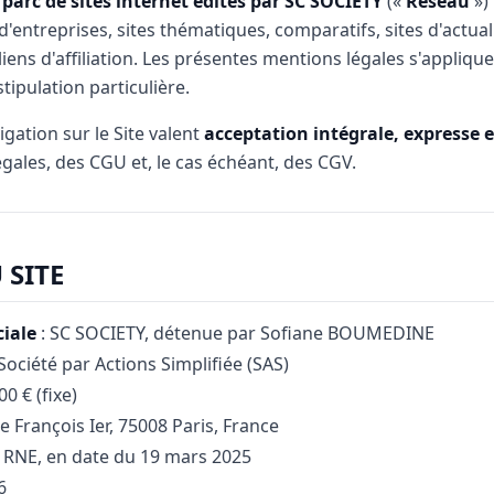
n
parc de sites internet édités par SC SOCIETY
(«
Réseau
») 
d'entreprises, sites thématiques, comparatifs, sites d'actual
iens d'affiliation. Les présentes mentions légales s'appliqu
tipulation particulière.
igation sur le Site valent
acceptation intégrale, expresse e
gales, des CGU et, le cas échéant, des CGV.
 SITE
iale
: SC SOCIETY, détenue par Sofiane BOUMEDINE
Société par Actions Simplifiée (SAS)
00 € (fixe)
e François Ier, 75008 Paris, France
 RNE, en date du 19 mars 2025
6