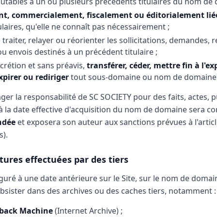
ables à un ou plusieurs précédents titulaires du nom de 
nt, commercialement, fiscalement ou éditorialement li
laires, qu'elle ne connaît pas nécessairement ;
traiter, relayer ou réorienter les sollicitations, demandes, 
 envois destinés à un précédent titulaire ;
scrétion et sans préavis,
transférer, céder, mettre fin à l'ex
xpirer ou rediriger
tout sous-domaine ou nom de domaine
ger la responsabilité de SC SOCIETY pour des faits, actes, p
à la date effective d'acquisition du nom de domaine sera 
ndée
et exposera son auteur aux sanctions prévues à l'artic
s).
ptures effectuées par des tiers
guré à une date antérieure sur le Site, sur le nom de domai
sister dans des archives ou des caches tiers, notamment :
back Machine
(Internet Archive) ;