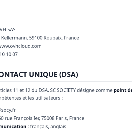
OVH SAS
e Kellermann, 59100 Roubaix, France
/www.ovhcloud.com
 10 10 07
CONTACT UNIQUE (DSA)
icles 11 et 12 du DSA, SC SOCIETY désigne comme
point d
pétentes et les utilisateurs :
socy.fr
60 rue François Ier, 75008 Paris, France
mmunication
: français, anglais