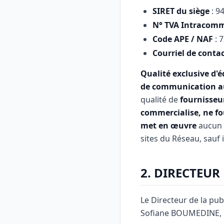
SIRET du siège
: 9
N° TVA Intracom
Code APE / NAF
: 
Courriel de conta
Qualité exclusive d'é
de communication au
qualité de
fournisseu
commercialise, ne fou
met en œuvre
aucun 
sites du Réseau, sauf i
2. DIRECTEUR
Le Directeur de la publ
Sofiane BOUMEDINE, r