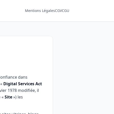
Mentions Légales
CGV
CGU
 Confiance dans
(«
Digital Services Act
vier 1978 modifiée, il
e «
Site
») les