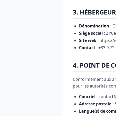
3. HÉBERGEUR
Dénomination
: 
Siège social
: 2 ru
Site web
: https:/
Contact
: +33 9 72
4. POINT DE 
Conformément aux art
pour les autorités com
Courriel
: contact@
Adresse postale
: 
Langue(s) de co