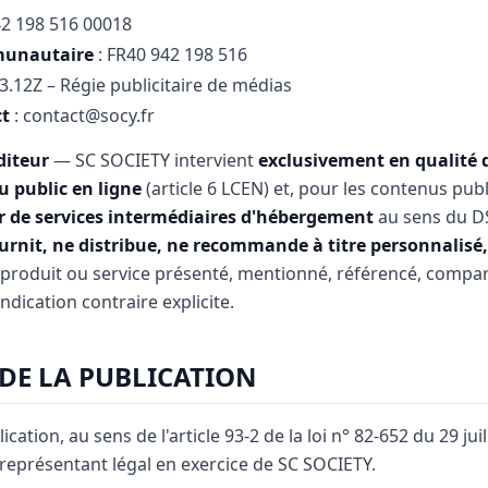
42 198 516 00018
munautaire
: FR40 942 198 516
73.12Z – Régie publicitaire de médias
ct
: contact@socy.fr
diteur
— SC SOCIETY intervient
exclusivement en qualité d
 public en ligne
(article 6 LCEN) et, pour les contenus publ
r de services intermédiaires d'hébergement
au sens du DS
rnit, ne distribue, ne recommande à titre personnalisé, 
produit ou service présenté, mentionné, référencé, compa
ndication contraire explicite.
 DE LA PUBLICATION
ication, au sens de l'article 93-2 de la loi n° 82-652 du 29 ju
eprésentant légal en exercice de SC SOCIETY.