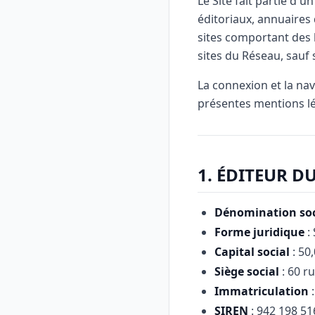
Le Site fait partie d'u
éditoriaux, annuaires 
sites comportant des l
sites du Réseau, sauf s
La connexion et la nav
présentes mentions lé
1. ÉDITEUR DU
Dénomination soc
Forme juridique
: 
Capital social
: 50,
Siège social
: 60 ru
Immatriculation
:
SIREN
: 942 198 51