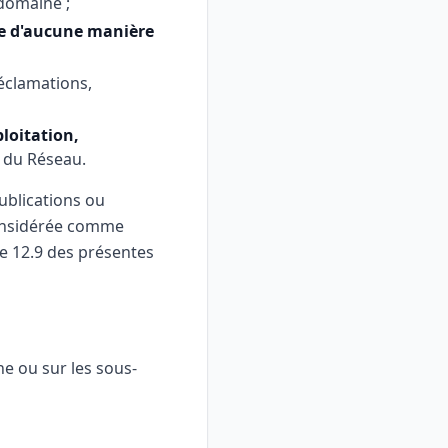
domaine ;
ée d'aucune manière
réclamations,
ploitation,
 du Réseau.
ublications ou
considérée comme
le 12.9 des présentes
ne ou sur les sous-