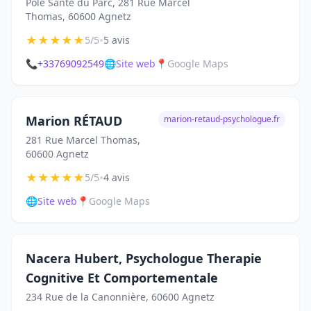
Pôle Santé du Parc, 281 Rue Marcel
Thomas, 60600 Agnetz
★
★
★
★
★
•
5/5
5 avis
📞
+33769092549
🌐
Site web
📍
Google Maps
Marion RÉTAUD
marion-retaud-psychologue.fr
281 Rue Marcel Thomas,
60600 Agnetz
★
★
★
★
★
•
5/5
4 avis
🌐
Site web
📍
Google Maps
Nacera Hubert, Psychologue Therapie
Cognitive Et Comportementale
234 Rue de la Canonnière, 60600 Agnetz