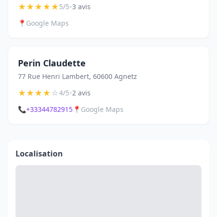
★
★
★
★
★
•
5/5
3 avis
📍
Google Maps
Perin Claudette
77 Rue Henri Lambert, 60600 Agnetz
★
★
★
★
☆
•
4/5
2 avis
📞
+33344782915
📍
Google Maps
Localisation