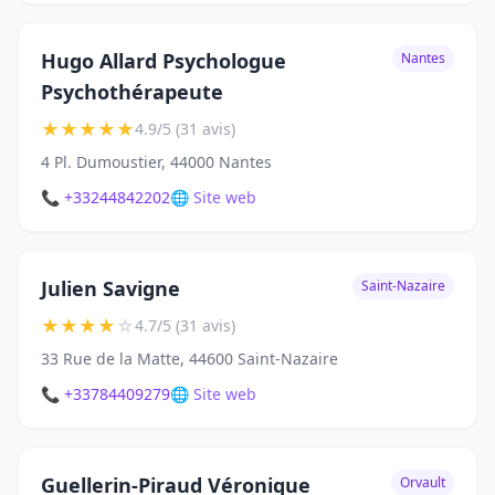
Hugo Allard Psychologue
Nantes
Psychothérapeute
★
★
★
★
★
4.9/5 (31 avis)
4 Pl. Dumoustier, 44000 Nantes
📞 +33244842202
🌐 Site web
Julien Savigne
Saint-Nazaire
★
★
★
★
☆
4.7/5 (31 avis)
33 Rue de la Matte, 44600 Saint-Nazaire
📞 +33784409279
🌐 Site web
Guellerin-Piraud Véronique
Orvault