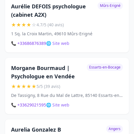
Aurélie DEFOIS psychologue
Mûrs-Erigné
(cabinet A2X)
★
★
★
★
☆
4.7/5 (40 avis)
1 Sq. la Croix Martin, 49610 Mûrs-Erigné
📞 +33686876389
🌐 Site web
Morgane Bourmaud |
Essarts-en-Bocage
Psychologue en Vendée
★
★
★
★
★
5/5 (39 avis)
De Tassigny, 8 Rue du Mal de Lattre, 85140 Essarts-en-Bocage
📞 +33629021595
🌐 Site web
Aurelia Gonzalez B
Angers