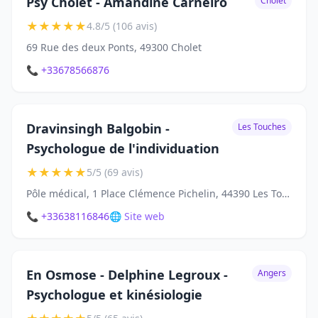
Psy Cholet - Amandine Carneiro
Cholet
★
★
★
★
★
4.8/5 (106 avis)
69 Rue des deux Ponts, 49300 Cholet
📞 +33678566876
Dravinsingh Balgobin -
Les Touches
Psychologue de l'individuation
★
★
★
★
★
5/5 (69 avis)
Pôle médical, 1 Place Clémence Pichelin, 44390 Les Touches
📞 +33638116846
🌐 Site web
En Osmose - Delphine Legroux -
Angers
Psychologue et kinésiologie