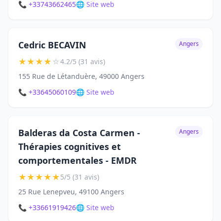
📞 +33743662465
🌐 Site web
Cedric BECAVIN
Angers
★
★
★
★
☆
4.2/5 (31 avis)
155 Rue de Létanduère, 49000 Angers
📞 +33645060109
🌐 Site web
Balderas da Costa Carmen -
Angers
Thérapies cognitives et
comportementales - EMDR
★
★
★
★
★
5/5 (31 avis)
25 Rue Lenepveu, 49100 Angers
📞 +33661919426
🌐 Site web