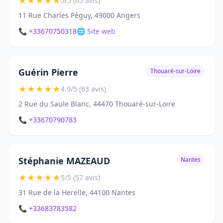
★
★
★
★
★
5/5 (65 avis)
11 Rue Charles Péguy, 49000 Angers
📞 +33670750318
🌐 Site web
Guérin Pierre
Thouaré-sur-Loire
★
★
★
★
★
4.9/5 (63 avis)
2 Rue du Saule Blanc, 44470 Thouaré-sur-Loire
📞 +33670790783
Stéphanie MAZEAUD
Nantes
★
★
★
★
★
5/5 (57 avis)
31 Rue de la Herelle, 44100 Nantes
📞 +33683783582