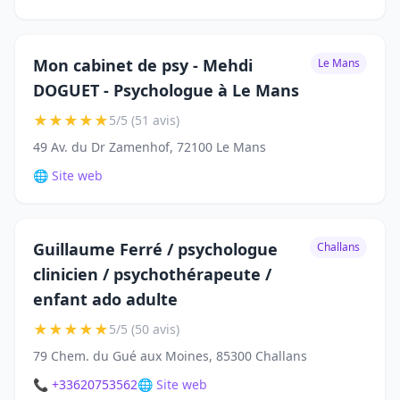
Mon cabinet de psy - Mehdi
Le Mans
DOGUET - Psychologue à Le Mans
★
★
★
★
★
5/5 (51 avis)
49 Av. du Dr Zamenhof, 72100 Le Mans
🌐 Site web
Guillaume Ferré / psychologue
Challans
clinicien / psychothérapeute /
enfant ado adulte
★
★
★
★
★
5/5 (50 avis)
79 Chem. du Gué aux Moines, 85300 Challans
📞 +33620753562
🌐 Site web