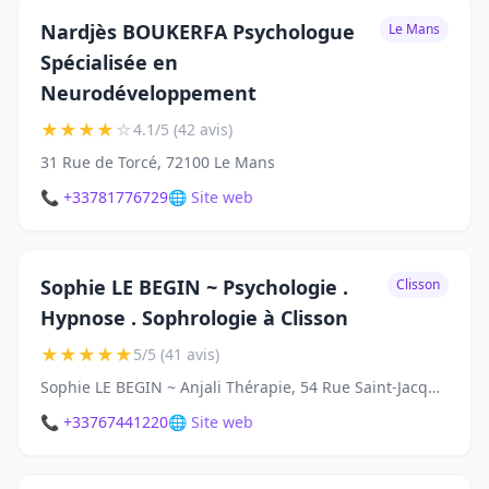
Nardjès BOUKERFA Psychologue
Le Mans
Spécialisée en
Neurodéveloppement
★
★
★
★
☆
4.1/5 (42 avis)
31 Rue de Torcé, 72100 Le Mans
📞 +33781776729
🌐 Site web
Sophie LE BEGIN ~ Psychologie .
Clisson
Hypnose . Sophrologie à Clisson
★
★
★
★
★
5/5 (41 avis)
Sophie LE BEGIN ~ Anjali Thérapie, 54 Rue Saint-Jacques, 44190 Clisson
📞 +33767441220
🌐 Site web