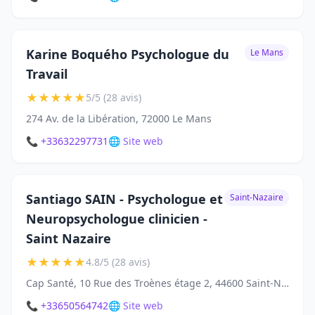
Karine Boquého Psychologue du
Le Mans
Travail
★
★
★
★
★
5/5 (28 avis)
274 Av. de la Libération, 72000 Le Mans
📞 +33632297731
🌐 Site web
Santiago SAIN - Psychologue et
Saint-Nazaire
Neuropsychologue clinicien -
Saint Nazaire
★
★
★
★
★
4.8/5 (28 avis)
Cap Santé, 10 Rue des Troènes étage 2, 44600 Saint-Nazaire
📞 +33650564742
🌐 Site web