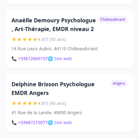
Anaëlle Demoury Psychologue
Châteaubriant
, Art-Thérapie, EMDR niveau 2
★
★
★
★
★
4.9/5 (50 avis)
14 Rue Louis Aubin, 44110 Châteaubriant
📞 +33672665737
🌐 Site web
Delphine Brisson Psychologue
Angers
EMDR Angers
★
★
★
★
★
4.8/5 (48 avis)
41 Rue de la Lande, 49000 Angers
📞 +33687215077
🌐 Site web