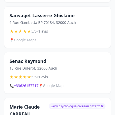
Sauvaget Lasserre Ghislaine
6 Rue Gambetta BP 70134, 32000 Auch
★
★
★
★
★
•
5/5
1 avis
📍
Google Maps
Senac Raymond
13 Rue Diderot, 32000 Auch
★
★
★
★
★
•
5/5
1 avis
📞
+33626157717
📍
Google Maps
Marie Claude
www.psychologue-carreau.rizzetto.fr
CARREAU