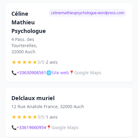
Céline
celinemathieupsychologue.wordpress.com
Mathieu
Psychologue
4 Pass. des
Tourterelles,
32000 Auch
★
★
★
★
★
•
5/5
2 avis
📞
+33630906561
🌐
Site web
📍
Google Maps
Delclaux muriel
12 Rue Anatole France, 32000 Auch
★
★
★
★
★
•
5/5
1 avis
📞
+33619660954
📍
Google Maps