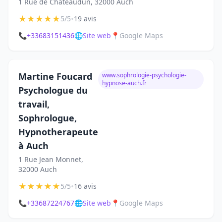
1 Rue de Châteaudun, 32000 Auch
★
★
★
★
★
•
5/5
19 avis
📞
+33683151436
🌐
Site web
📍
Google Maps
Martine Foucard
www.sophrologie-psychologie-
hypnose-auch.fr
Psychologue du
travail,
Sophrologue,
Hypnotherapeute
à Auch
1 Rue Jean Monnet,
32000 Auch
★
★
★
★
★
•
5/5
16 avis
📞
+33687224767
🌐
Site web
📍
Google Maps