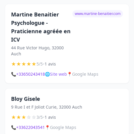
Martine Benaitier
www.martine-benaitier.com
Psychologue -
Praticienne agréée en
ICV
44 Rue Victor Hugo, 32000
Auch
★
★
★
★
★
•
5/5
1 avis
📞
+33650243418
🌐
Site web
📍
Google Maps
Bloy Gisele
9 Rue I et F Joliot Curie, 32000 Auch
★
★
★
☆
☆
•
3/5
1 avis
📞
+33622043541
📍
Google Maps