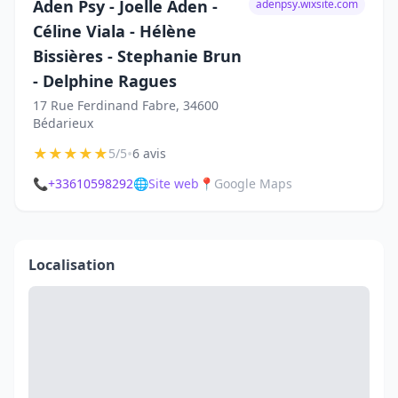
Aden Psy - Joelle Aden -
adenpsy.wixsite.com
Céline Viala - Hélène
Bissières - Stephanie Brun
- Delphine Ragues
17 Rue Ferdinand Fabre, 34600
Bédarieux
★
★
★
★
★
•
5/5
6 avis
📞
+33610598292
🌐
Site web
📍
Google Maps
Localisation