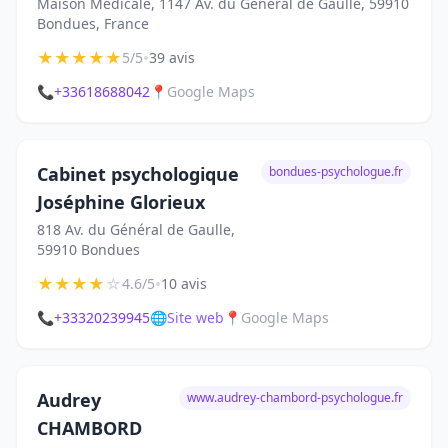
Maison Médicale, 1147 Av. du Général de Gaulle, 59910
Bondues, France
★
★
★
★
★
•
5/5
39 avis
📞
+33618688042
📍
Google Maps
Cabinet psychologique
bondues-psychologue.fr
Joséphine Glorieux
818 Av. du Général de Gaulle,
59910 Bondues
★
★
★
★
☆
•
4.6/5
10 avis
📞
+33320239945
🌐
Site web
📍
Google Maps
Audrey
www.audrey-chambord-psychologue.fr
CHAMBORD