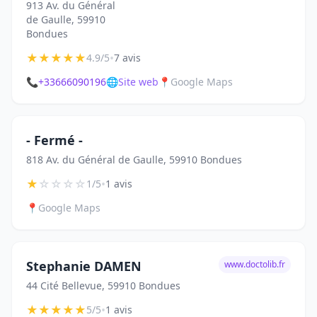
913 Av. du Général
de Gaulle, 59910
Bondues
★
★
★
★
★
•
4.9/5
7 avis
📞
+33666090196
🌐
Site web
📍
Google Maps
- Fermé -
818 Av. du Général de Gaulle, 59910 Bondues
★
☆
☆
☆
☆
•
1/5
1 avis
📍
Google Maps
Stephanie DAMEN
www.doctolib.fr
44 Cité Bellevue, 59910 Bondues
★
★
★
★
★
•
5/5
1 avis