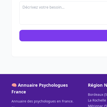
🧠 Annuaire Psychologues
Région N
France
Bordeaux (5
La Rochelle 
Annuaire des psychologues en France.
Mérignac (5