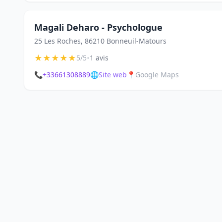
Magali Deharo - Psychologue
25 Les Roches, 86210 Bonneuil-Matours
★
★
★
★
★
•
5/5
1 avis
📞
+33661308889
🌐
Site web
📍
Google Maps