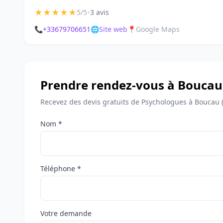
★
★
★
★
★
•
5/5
3 avis
📞
+33679706651
🌐
Site web
📍
Google Maps
Prendre rendez-vous à Boucau
Recevez des devis gratuits de Psychologues à Boucau 
Nom *
Téléphone *
Votre demande