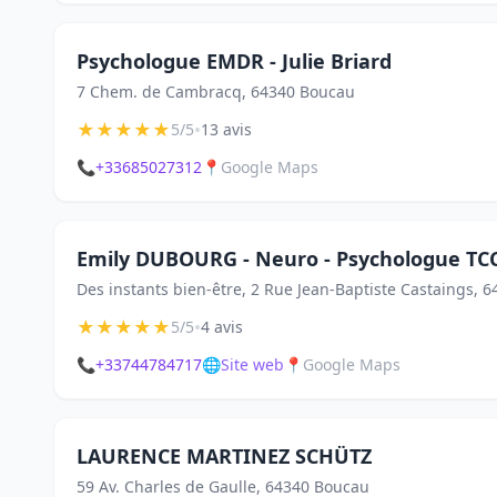
Psychologue EMDR - Julie Briard
7 Chem. de Cambracq, 64340 Boucau
★
★
★
★
★
•
5/5
13 avis
📞
+33685027312
📍
Google Maps
Emily DUBOURG - Neuro - Psychologue TC
Des instants bien-être, 2 Rue Jean-Baptiste Castaings, 
★
★
★
★
★
•
5/5
4 avis
📞
+33744784717
🌐
Site web
📍
Google Maps
LAURENCE MARTINEZ SCHÜTZ
59 Av. Charles de Gaulle, 64340 Boucau