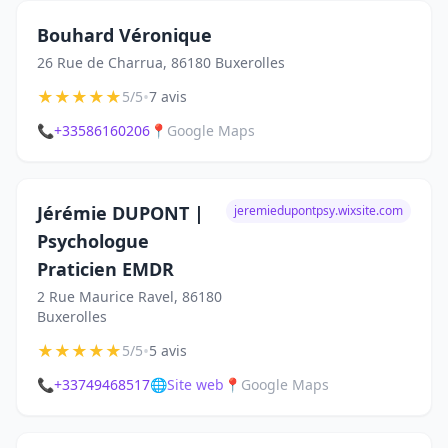
Bouhard Véronique
26 Rue de Charrua, 86180 Buxerolles
★
★
★
★
★
•
5/5
7 avis
📞
+33586160206
📍
Google Maps
Jérémie DUPONT |
jeremiedupontpsy.wixsite.com
Psychologue
Praticien EMDR
2 Rue Maurice Ravel, 86180
Buxerolles
★
★
★
★
★
•
5/5
5 avis
📞
+33749468517
🌐
Site web
📍
Google Maps