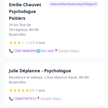
Emilie Chauvet
www.emiliechauvet-psychologue.fr
Psychologue
Poitiers
24 bis Rue de
Terrageaux, 86180
Buxerolles
★
★
★
☆
☆
•
3/5
2 avis
📞
+33614080393
🌐
Site web
📍
Google Maps
Julie Déplanne - Psychologue
Residence le zelkova, 2 Rue Maurice Ravel, 86180
Buxerolles
★
★
★
★
★
•
5/5
1 avis
📞
+33647507012
📍
Google Maps