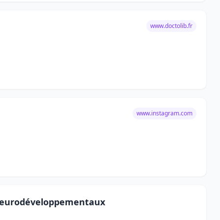
www.doctolib.fr
www.instagram.com
 neurodéveloppementaux