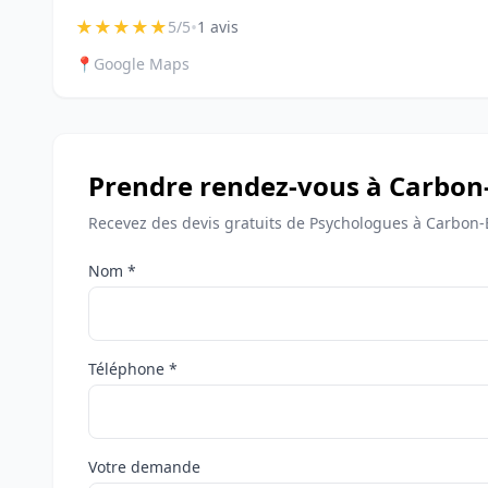
★
★
★
★
★
•
5/5
1 avis
📍
Google Maps
Prendre rendez-vous à Carbon
Recevez des devis gratuits de Psychologues à Carbon-
Nom *
Téléphone *
Votre demande