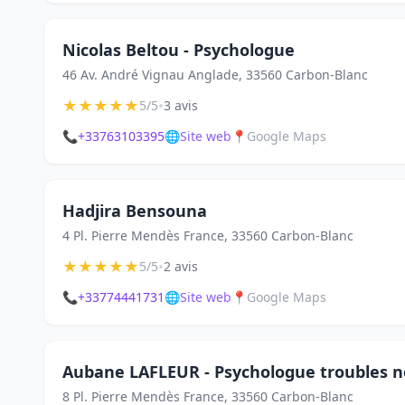
Nicolas Beltou - Psychologue
46 Av. André Vignau Anglade, 33560 Carbon-Blanc
★
★
★
★
★
•
5/5
3 avis
📞
+33763103395
🌐
Site web
📍
Google Maps
Hadjira Bensouna
4 Pl. Pierre Mendès France, 33560 Carbon-Blanc
★
★
★
★
★
•
5/5
2 avis
📞
+33774441731
🌐
Site web
📍
Google Maps
Aubane LAFLEUR - Psychologue troubles
8 Pl. Pierre Mendès France, 33560 Carbon-Blanc