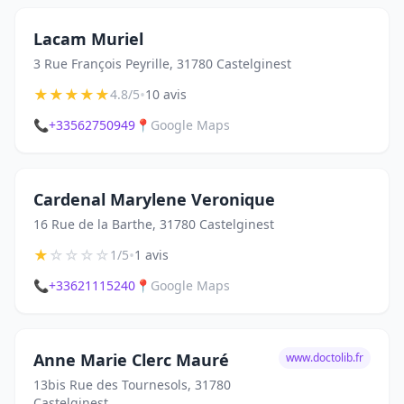
Lacam Muriel
3 Rue François Peyrille, 31780 Castelginest
★
★
★
★
★
•
4.8/5
10 avis
📞
+33562750949
📍
Google Maps
Cardenal Marylene Veronique
16 Rue de la Barthe, 31780 Castelginest
★
☆
☆
☆
☆
•
1/5
1 avis
📞
+33621115240
📍
Google Maps
Anne Marie Clerc Mauré
www.doctolib.fr
13bis Rue des Tournesols, 31780
Castelginest