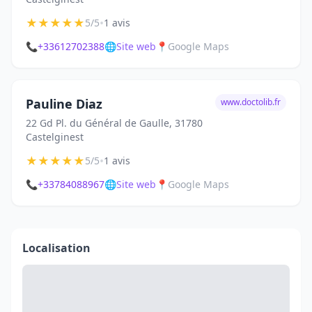
★
★
★
★
★
•
5/5
1 avis
📞
+33612702388
🌐
Site web
📍
Google Maps
Pauline Diaz
www.doctolib.fr
22 Gd Pl. du Général de Gaulle, 31780
Castelginest
★
★
★
★
★
•
5/5
1 avis
📞
+33784088967
🌐
Site web
📍
Google Maps
Localisation