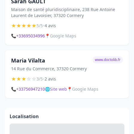
Sarah GAULT
Maison de santé pluridisciplinaire, 238 Rue Antoine
Laurent de Lavoisier, 37320 Cormery
★
★
★
★
★
•
5/5
4 avis
📞
+33695034996
📍
Google Maps
Maria Vilalta
www.doctolib.fr
14 Rue du Commerce, 37320 Cormery
★
★
★
☆
☆
•
3/5
2 avis
📞
+33756947210
🌐
Site web
📍
Google Maps
Localisation