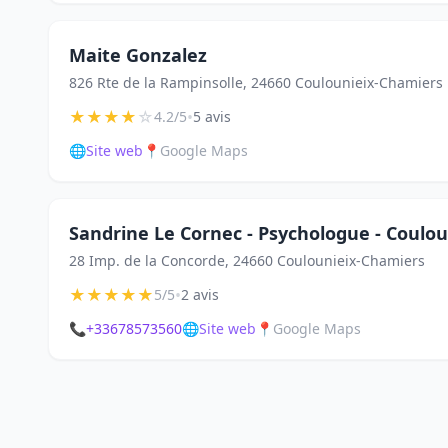
Maite Gonzalez
826 Rte de la Rampinsolle, 24660 Coulounieix-Chamiers
★
★
★
★
☆
•
4.2/5
5 avis
🌐
Site web
📍
Google Maps
Sandrine Le Cornec - Psychologue - Coulo
28 Imp. de la Concorde, 24660 Coulounieix-Chamiers
★
★
★
★
★
•
5/5
2 avis
📞
+33678573560
🌐
Site web
📍
Google Maps