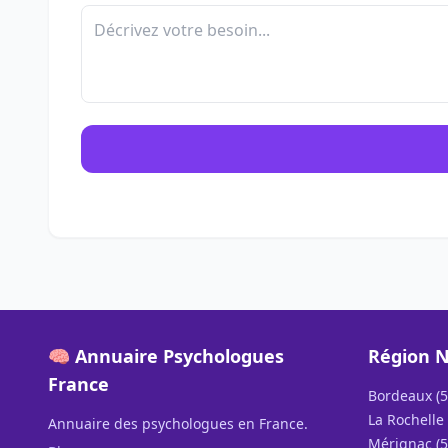
🧠 Annuaire Psychologues
Région N
France
Bordeaux (5
La Rochelle 
Annuaire des psychologues en France.
Mérignac (5