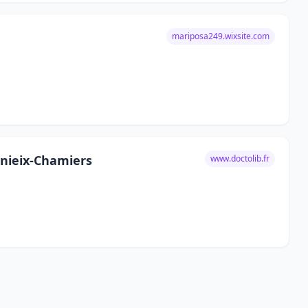
mariposa249.wixsite.com
unieix-Chamiers
www.doctolib.fr