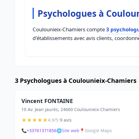
Psychologues à Coulou
Coulounieix-Chamiers compte
3 psycholog
d'établissements avec avis clients, coordonné
3 Psychologues à Coulounieix-Chamiers
Vincent FONTAINE
10 Av. Jean Jaurès, 24660 Coulounieix-Chamiers
★
★
★
★
★
•
4.9/5
9 avis
📞
+33761371856
🌐
Site web
📍
Google Maps