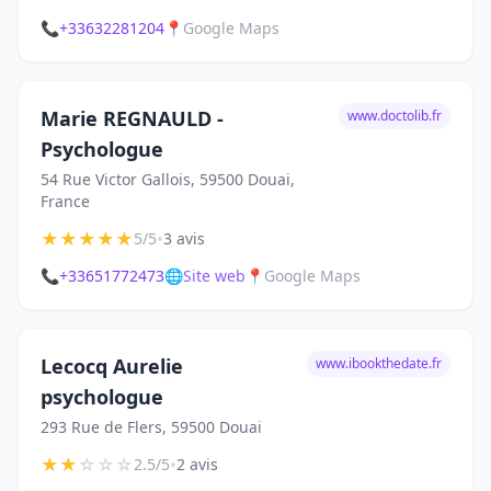
📞
+33632281204
📍
Google Maps
Marie REGNAULD -
www.doctolib.fr
Psychologue
54 Rue Victor Gallois, 59500 Douai,
France
★
★
★
★
★
•
5/5
3 avis
📞
+33651772473
🌐
Site web
📍
Google Maps
Lecocq Aurelie
www.ibookthedate.fr
psychologue
293 Rue de Flers, 59500 Douai
★
★
☆
☆
☆
•
2.5/5
2 avis