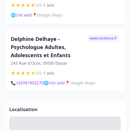
★
★
★
★
★
•
5/5
1 avis
🌐
Site web
📍
Google Maps
Delphine Delhaye -
www.sainbiosa.fr
Psychologue Adultes,
Adolescents et Enfants
243 Rue d'Ocre, 59500 Douai
★
★
★
★
★
•
5/5
1 avis
📞
+33781952275
🌐
Site web
📍
Google Maps
Localisation