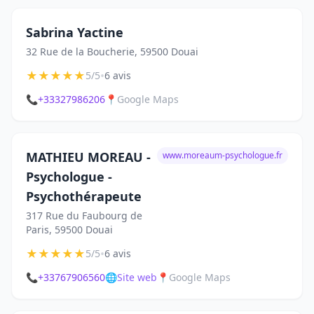
Sabrina Yactine
32 Rue de la Boucherie, 59500 Douai
★
★
★
★
★
•
5/5
6 avis
📞
+33327986206
📍
Google Maps
MATHIEU MOREAU -
www.moreaum-psychologue.fr
Psychologue -
Psychothérapeute
317 Rue du Faubourg de
Paris, 59500 Douai
★
★
★
★
★
•
5/5
6 avis
📞
+33767906560
🌐
Site web
📍
Google Maps