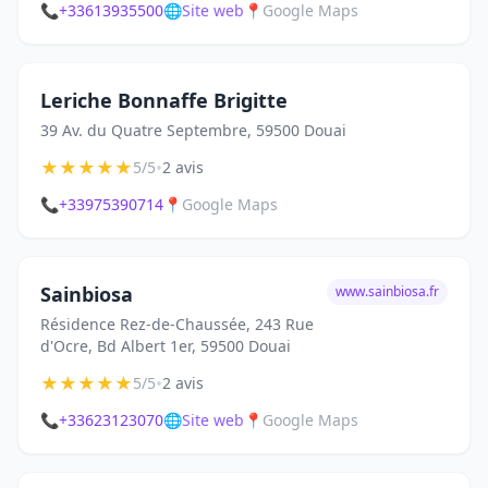
📞
+33613935500
🌐
Site web
📍
Google Maps
Leriche Bonnaffe Brigitte
39 Av. du Quatre Septembre, 59500 Douai
★
★
★
★
★
•
5/5
2 avis
📞
+33975390714
📍
Google Maps
Sainbiosa
www.sainbiosa.fr
Résidence Rez-de-Chaussée, 243 Rue
d'Ocre, Bd Albert 1er, 59500 Douai
★
★
★
★
★
•
5/5
2 avis
📞
+33623123070
🌐
Site web
📍
Google Maps