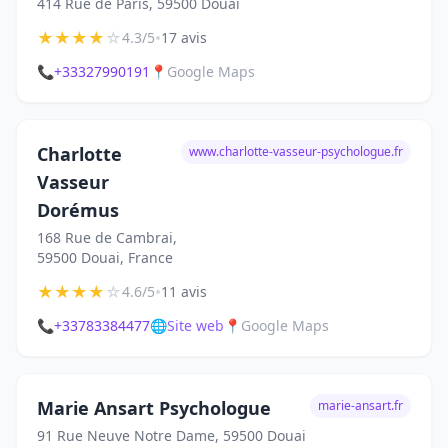
414 Rue de Paris, 59500 Douai
★
★
★
★
☆
•
4.3/5
17 avis
📞
+33327990191
📍
Google Maps
Charlotte
www.charlotte-vasseur-psychologue.fr
Vasseur
Dorémus
168 Rue de Cambrai,
59500 Douai, France
★
★
★
★
☆
•
4.6/5
11 avis
📞
+33783384477
🌐
Site web
📍
Google Maps
Marie Ansart Psychologue
marie-ansart.fr
91 Rue Neuve Notre Dame, 59500 Douai