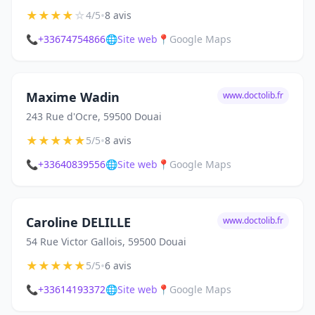
★
★
★
★
☆
•
4/5
8 avis
📞
+33674754866
🌐
Site web
📍
Google Maps
Maxime Wadin
www.doctolib.fr
243 Rue d'Ocre, 59500 Douai
★
★
★
★
★
•
5/5
8 avis
📞
+33640839556
🌐
Site web
📍
Google Maps
Caroline DELILLE
www.doctolib.fr
54 Rue Victor Gallois, 59500 Douai
★
★
★
★
★
•
5/5
6 avis
📞
+33614193372
🌐
Site web
📍
Google Maps