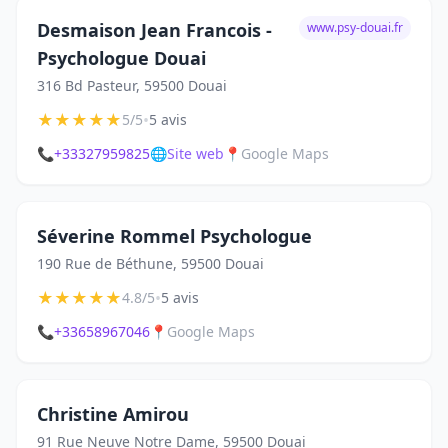
Desmaison Jean Francois -
www.psy-douai.fr
Psychologue Douai
316 Bd Pasteur, 59500 Douai
★
★
★
★
★
•
5/5
5 avis
📞
+33327959825
🌐
Site web
📍
Google Maps
Séverine Rommel Psychologue
190 Rue de Béthune, 59500 Douai
★
★
★
★
★
•
4.8/5
5 avis
📞
+33658967046
📍
Google Maps
Christine Amirou
91 Rue Neuve Notre Dame, 59500 Douai