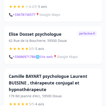
★
★
★
★
☆
•
4.2/5
5 avis
📞
+33678156577
📍
Google Maps
Elise Dosset psychologue
perfactive.fr
62 Rue de la Boucherie, 59500 Douai
★
★
★
★
★
•
5/5
5 avis
📞
+33686971786
🌐
Site web
📍
Google Maps
Camille BAYART psychologue Laurent
BUISINE , thérapeute conjugal et
hypnothérapeute
179 Bd Jeanne d'Arc, 59500 Douai
★
★
★
★
★
•
5/5
4 avis