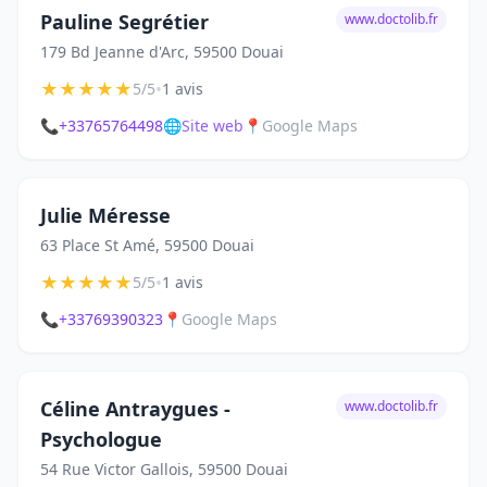
Pauline Segrétier
www.doctolib.fr
179 Bd Jeanne d'Arc, 59500 Douai
★
★
★
★
★
•
5/5
1 avis
📞
+33765764498
🌐
Site web
📍
Google Maps
Julie Méresse
63 Place St Amé, 59500 Douai
★
★
★
★
★
•
5/5
1 avis
📞
+33769390323
📍
Google Maps
Céline Antraygues -
www.doctolib.fr
Psychologue
54 Rue Victor Gallois, 59500 Douai