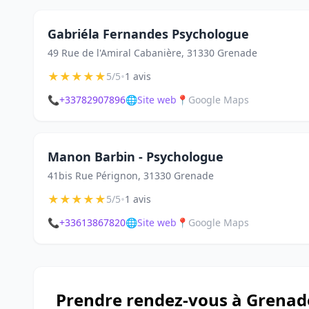
Gabriéla Fernandes Psychologue
49 Rue de l'Amiral Cabanière, 31330 Grenade
★
★
★
★
★
•
5/5
1 avis
📞
+33782907896
🌐
Site web
📍
Google Maps
Manon Barbin - Psychologue
41bis Rue Pérignon, 31330 Grenade
★
★
★
★
★
•
5/5
1 avis
📞
+33613867820
🌐
Site web
📍
Google Maps
Prendre rendez-vous à Grenad