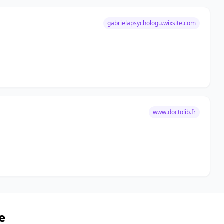
gabrielapsychologu.wixsite.com
www.doctolib.fr
e