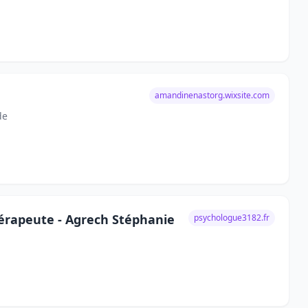
amandinenastorg.wixsite.com
de
érapeute - Agrech Stéphanie
psychologue3182.fr