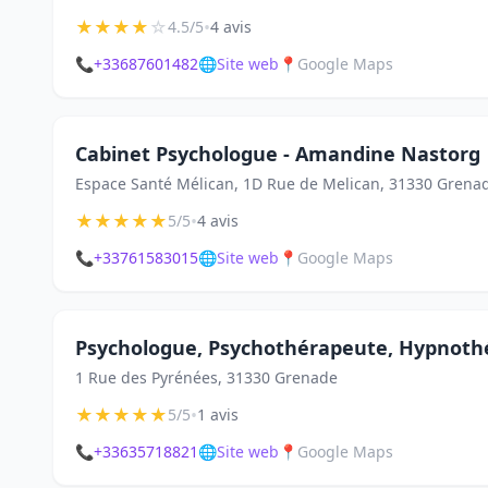
★
★
★
★
☆
•
4.5/5
4 avis
📞
+33687601482
🌐
Site web
📍
Google Maps
Cabinet Psychologue - Amandine Nastorg
Espace Santé Mélican, 1D Rue de Melican, 31330 Grena
★
★
★
★
★
•
5/5
4 avis
📞
+33761583015
🌐
Site web
📍
Google Maps
Psychologue, Psychothérapeute, Hypnoth
1 Rue des Pyrénées, 31330 Grenade
★
★
★
★
★
•
5/5
1 avis
📞
+33635718821
🌐
Site web
📍
Google Maps