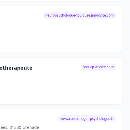
neuropsychologue-toulouse.jimdosite.com
chothérapeute
leducp.wixsite.com
www.carole-leger-psychologue.fr
nées, 31330 Grenade