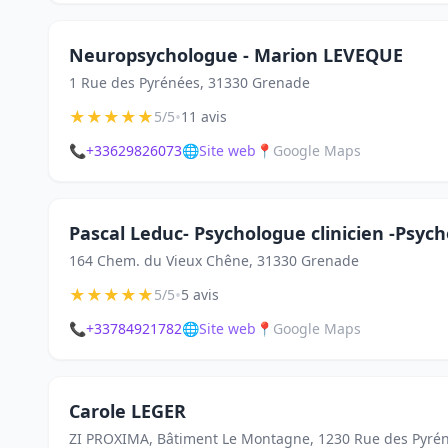
Neuropsychologue - Marion LEVEQUE
1 Rue des Pyrénées, 31330 Grenade
★
★
★
★
★
•
5/5
11 avis
📞
+33629826073
🌐
Site web
📍
Google Maps
Pascal Leduc- Psychologue clinicien -Psy
164 Chem. du Vieux Chêne, 31330 Grenade
★
★
★
★
★
•
5/5
5 avis
📞
+33784921782
🌐
Site web
📍
Google Maps
Carole LEGER
ZI PROXIMA, Bâtiment Le Montagne, 1230 Rue des Pyré