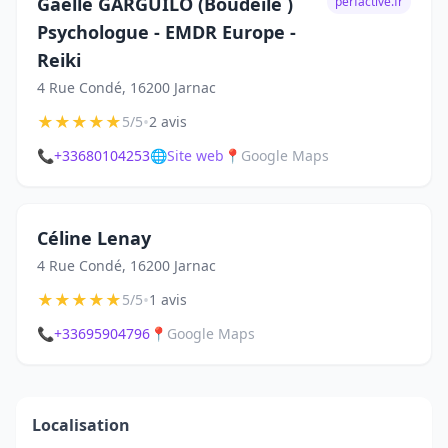
Gaëlle GARGUILO (Boudeile )
perfactive.fr
Psychologue - EMDR Europe -
Reiki
4 Rue Condé, 16200 Jarnac
★
★
★
★
★
•
5/5
2 avis
📞
+33680104253
🌐
Site web
📍
Google Maps
Céline Lenay
4 Rue Condé, 16200 Jarnac
★
★
★
★
★
•
5/5
1 avis
📞
+33695904796
📍
Google Maps
Localisation