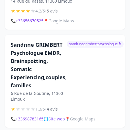
14 Rue du Razès, 11300 Limoux
★
★
★
★
☆
•
4.2/5
5 avis
📞
+33656670525
📍
Google Maps
Sandrine GRIMBERT
sandrinegrimbertpsychologue.fr
Psychologue EMDR,
Brainspotting,
Somatic
Experiencing,couples,
familles
6 Rue de la Goutine, 11300
Limoux
★
☆
☆
☆
☆
•
1.3/5
4 avis
📞
+33698783165
🌐
Site web
📍
Google Maps