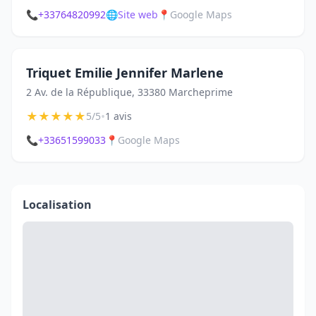
📞
+33764820992
🌐
Site web
📍
Google Maps
Triquet Emilie Jennifer Marlene
2 Av. de la République, 33380 Marcheprime
★
★
★
★
★
•
5/5
1 avis
📞
+33651599033
📍
Google Maps
Localisation