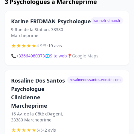
3 Psychologues à Marcheprime
Karine FRIDMAN Psychologue
karinefridman.fr
9 Rue de la Station, 33380
Marcheprime
★
★
★
★
★
•
4.9/5
19 avis
📞
+33664980373
🌐
Site web
📍
Google Maps
Rosaline Dos Santos
rosalinedossantos.wixsite.com
Psychologue
Clinicienne
Marcheprime
16 Av. de la Côté d'Argent,
33380 Marcheprime
★
★
★
★
★
•
5/5
2 avis