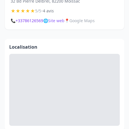
32 Bd Pierre Delbrel, 82200 Moissac
★
★
★
★
★
•
5/5
4 avis
📞
+33786126569
🌐
Site web
📍
Google Maps
Localisation