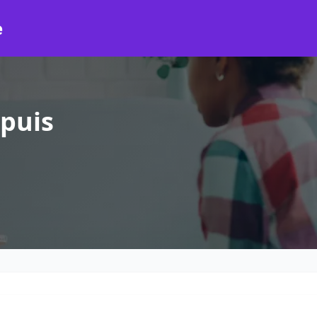
e
puis