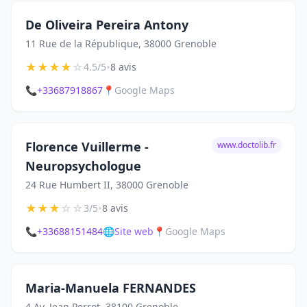
De Oliveira Pereira Antony
11 Rue de la République, 38000 Grenoble
★
★
★
★
☆
•
4.5/5
8 avis
📞
+33687918867
📍
Google Maps
Florence Vuillerme -
www.doctolib.fr
Neuropsychologue
24 Rue Humbert II, 38000 Grenoble
★
★
★
☆
☆
•
3/5
8 avis
📞
+33688151484
🌐
Site web
📍
Google Maps
Maria-Manuela FERNANDES
4 Av. Jean Perrot, 38100 Grenoble