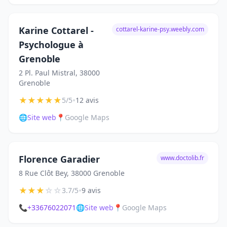
Karine Cottarel -
cottarel-karine-psy.weebly.com
Psychologue à
Grenoble
2 Pl. Paul Mistral, 38000
Grenoble
★
★
★
★
★
•
5/5
12 avis
🌐
Site web
📍
Google Maps
Florence Garadier
www.doctolib.fr
8 Rue Clôt Bey, 38000 Grenoble
★
★
★
☆
☆
•
3.7/5
9 avis
📞
+33676022071
🌐
Site web
📍
Google Maps