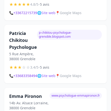
★
★
★
★
★
•
4.8/5
5 avis
📞
+33672215739
🌐
Site web
📍
Google Maps
Patricia
p-chikitou-psychologue-
grenoble.blogspot.com
Chikitou
Psychologue
5 Rue Ampère,
38000 Grenoble
★
★
★
☆
☆
•
3.4/5
5 avis
📞
+33683358494
🌐
Site web
📍
Google Maps
Emma Pironon
www.psychologue-emmapironon.fr
14b Av. Alsace Lorraine,
38000 Grenoble