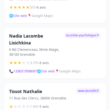
★
★
★
★
★
•
5/5
6 avis
🌐
Site web
📍
Google Maps
Nadia Lacombe
lacombe-psychologue.fr
Lisichkina
6 Bd Clemenceau 3ème étage,
38100 Grenoble
★
★
★
☆
☆
•
3.7/5
6 avis
📞
+33651958697
🌐
Site web
📍
Google Maps
Tissot Nathalie
www.doctolib.fr
11 Rue des Clercs, 38000 Grenoble
★
☆
☆
☆
☆
•
1.4/5
5 avis