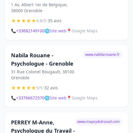
1 Av. Albert 1er de Belgique,
38000 Grenoble
★
★
★
★
★
•
4.8/5
35 avis
📞
+33682149100
🌐
Site web
📍
Google Maps
Nabila Rouane -
www.nabilarouane.fr
Psychologue - Grenoble
31 Rue Colonel Bougault, 38100
Grenoble
★
★
★
★
★
•
5/5
32 avis
📞
+33766672570
🌐
Site web
📍
Google Maps
PERREY M-Anne,
www.mapsydutravail.com
Psychologue du Travail -