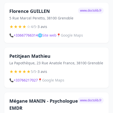
Florence GUILLEN
www.doctolib.fr
5 Rue Marcel Peretto, 38100 Grenoble
★
★
★
★
☆
•
4/5
3 avis
📞
+33667766314
🌐
Site web
📍
Google Maps
Petitjean Mathieu
La Papothèque, 23 Rue Anatole France, 38100 Grenoble
★
★
★
★
★
•
5/5
3 avis
📞
+33766217027
📍
Google Maps
Mégane MANIN - Psychologue
www.doctolib.fr
EMDR