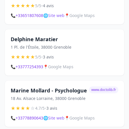
★
★
★
★
★
•
5/5
4 avis
📞
+33651807608
🌐
Site web
📍
Google Maps
Delphine Maratier
1 Pl. de l'Étoile, 38000 Grenoble
★
★
★
★
★
•
5/5
3 avis
📞
+33777254393
📍
Google Maps
Marine Mollard - Psychologue
www.doctolib.fr
18 Av. Alsace Lorraine, 38000 Grenoble
★
★
★
★
☆
•
4.7/5
3 avis
📞
+33778890643
🌐
Site web
📍
Google Maps