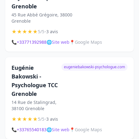
Grenoble
45 Rue Abbé Grégoire, 38000
Grenoble
★
★
★
★
★
•
5/5
3 avis
📞
+33771392988
🌐
Site web
📍
Google Maps
Eugénie
eugeniebakowski-psychologue.com
Bakowski -
Psychologue TCC
Grenoble
14 Rue de Stalingrad,
38100 Grenoble
★
★
★
★
★
•
5/5
3 avis
📞
+33765540183
🌐
Site web
📍
Google Maps