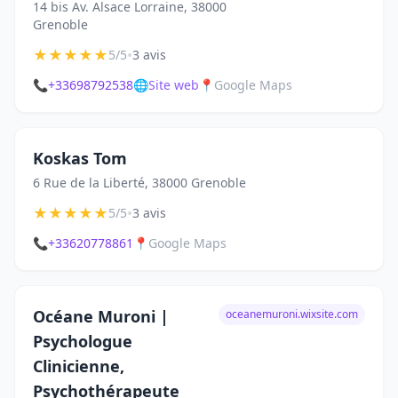
14 bis Av. Alsace Lorraine, 38000
Grenoble
★
★
★
★
★
•
5/5
3 avis
📞
+33698792538
🌐
Site web
📍
Google Maps
Koskas Tom
6 Rue de la Liberté, 38000 Grenoble
★
★
★
★
★
•
5/5
3 avis
📞
+33620778861
📍
Google Maps
Océane Muroni |
oceanemuroni.wixsite.com
Psychologue
Clinicienne,
Psychothérapeute