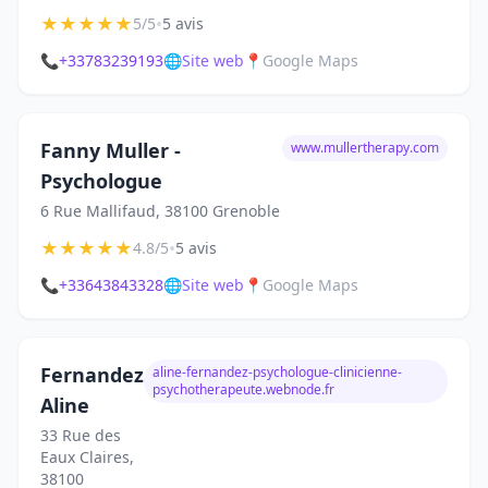
★
★
★
★
★
•
5/5
5 avis
📞
+33783239193
🌐
Site web
📍
Google Maps
Fanny Muller -
www.mullertherapy.com
Psychologue
6 Rue Mallifaud, 38100 Grenoble
★
★
★
★
★
•
4.8/5
5 avis
📞
+33643843328
🌐
Site web
📍
Google Maps
Fernandez
aline-fernandez-psychologue-clinicienne-
psychotherapeute.webnode.fr
Aline
33 Rue des
Eaux Claires,
38100