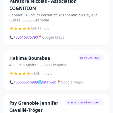
Paratore Nicolas - Association
COGNITION
Cabinet : 10 cours Berriat et 329 chemin du Gay à la
Buisse, 38000 Grenoble
★
★
★
★
★
•
5/5
51 avis
📞
+33616075790
📍
Google Maps
Hakima Bourabaa
psy-coaching.fr
4 Pl. Paul Mistral, 38000 Grenoble
★
★
★
★
★
•
4.8/5
44 avis
📞
+33665516998
🌐
Site web
📍
Google Maps
Psy Grenoble Jennifer
jennifer-cavaille-troger.fr
Cavaillé-Tröger