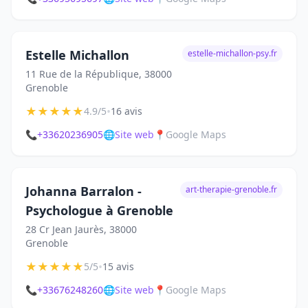
Estelle Michallon
estelle-michallon-psy.fr
11 Rue de la République, 38000
Grenoble
★
★
★
★
★
•
4.9/5
16 avis
📞
+33620236905
🌐
Site web
📍
Google Maps
Johanna Barralon -
art-therapie-grenoble.fr
Psychologue à Grenoble
28 Cr Jean Jaurès, 38000
Grenoble
★
★
★
★
★
•
5/5
15 avis
📞
+33676248260
🌐
Site web
📍
Google Maps