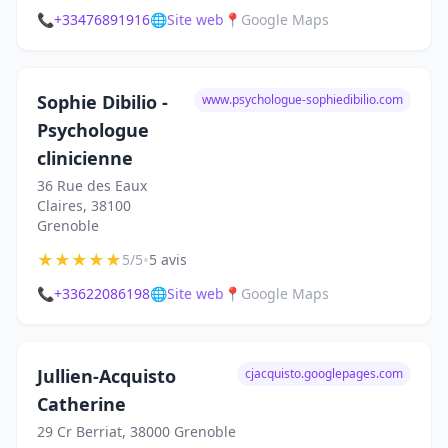
📞
+33476891916
🌐
Site web
📍
Google Maps
Sophie Dibilio -
www.psychologue-sophiedibilio.com
Psychologue
clinicienne
36 Rue des Eaux
Claires, 38100
Grenoble
★
★
★
★
★
•
5/5
5 avis
📞
+33622086198
🌐
Site web
📍
Google Maps
Jullien-Acquisto
cjacquisto.googlepages.com
Catherine
29 Cr Berriat, 38000 Grenoble