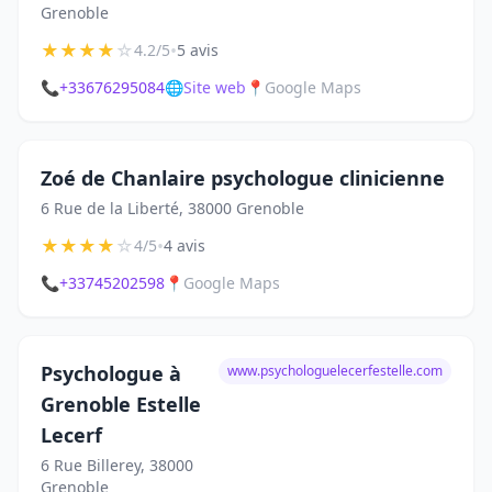
Grenoble
★
★
★
★
☆
•
4.2/5
5 avis
📞
+33676295084
🌐
Site web
📍
Google Maps
Zoé de Chanlaire psychologue clinicienne
6 Rue de la Liberté, 38000 Grenoble
★
★
★
★
☆
•
4/5
4 avis
📞
+33745202598
📍
Google Maps
Psychologue à
www.psychologuelecerfestelle.com
Grenoble Estelle
Lecerf
6 Rue Billerey, 38000
Grenoble