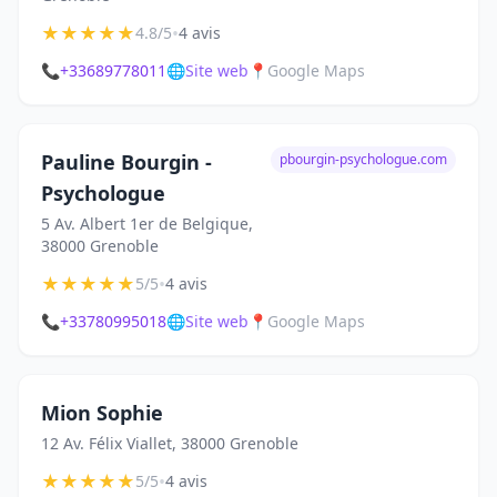
★
★
★
★
★
•
4.8/5
4 avis
📞
+33689778011
🌐
Site web
📍
Google Maps
Pauline Bourgin -
pbourgin-psychologue.com
Psychologue
5 Av. Albert 1er de Belgique,
38000 Grenoble
★
★
★
★
★
•
5/5
4 avis
📞
+33780995018
🌐
Site web
📍
Google Maps
Mion Sophie
12 Av. Félix Viallet, 38000 Grenoble
★
★
★
★
★
•
5/5
4 avis