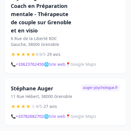
Coach en Préparation
mentale - Thérapeute
de couple sur Grenoble
et en visio
6 Rue de la Liberté RDC
Gauche, 38000 Grenoble
★
★
★
★
★
•
4.9/5
29 avis
📞
+33623762450
🌐
Site web
📍
Google Maps
Stéphane Auger
auger-psychologue.fr
11 Rue Hébert, 38000 Grenoble
★
★
★
★
☆
•
4/5
27 avis
📞
+33782682702
🌐
Site web
📍
Google Maps