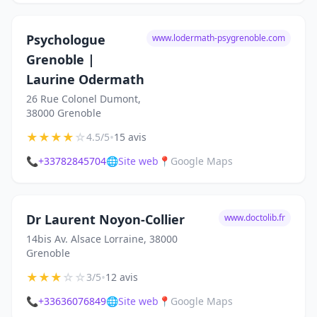
Psychologue
www.lodermath-psygrenoble.com
Grenoble |
Laurine Odermath
26 Rue Colonel Dumont,
38000 Grenoble
★
★
★
★
☆
•
4.5/5
15 avis
📞
+33782845704
🌐
Site web
📍
Google Maps
Dr Laurent Noyon-Collier
www.doctolib.fr
14bis Av. Alsace Lorraine, 38000
Grenoble
★
★
★
☆
☆
•
3/5
12 avis
📞
+33636076849
🌐
Site web
📍
Google Maps