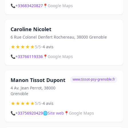
📞
+33683420827
📍
Google Maps
Caroline Nicolet
6 Rue Colonel Denfert Rochereau, 38000 Grenoble
★
★
★
★
★
•
5/5
4 avis
📞
+33766119336
📍
Google Maps
Manon Tissot Dupont
www.tissot-psy-grenoble.fr
4 Av. Jean Perrot, 38000
Grenoble
★
★
★
★
★
•
5/5
4 avis
📞
+33756920429
🌐
Site web
📍
Google Maps