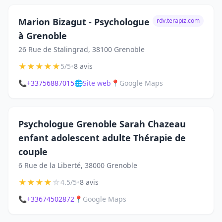
Marion Bizagut - Psychologue
rdv.terapiz.com
à Grenoble
26 Rue de Stalingrad, 38100 Grenoble
★
★
★
★
★
•
5/5
8 avis
📞
+33756887015
🌐
Site web
📍
Google Maps
Psychologue Grenoble Sarah Chazeau
enfant adolescent adulte Thérapie de
couple
6 Rue de la Liberté, 38000 Grenoble
★
★
★
★
☆
•
4.5/5
8 avis
📞
+33674502872
📍
Google Maps