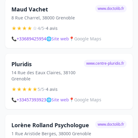
Maud Vachet
www.doctolib.fr
8 Rue Charrel, 38000 Grenoble
★
★
★
★
☆
•
4/5
4 avis
📞
+33689425954
🌐
Site web
📍
Google Maps
Pluridis
www.centre-pluridis.fr
14 Rue des Eaux Claires, 38100
Grenoble
★
★
★
★
★
•
5/5
4 avis
📞
+33457393923
🌐
Site web
📍
Google Maps
Lorène Rolland Psychologue
www.doctolib.fr
1 Rue Aristide Berges, 38000 Grenoble