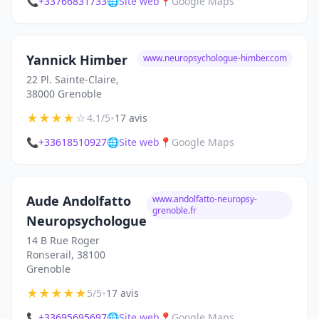
📞
+33766831733
🌐
Site web
📍
Google Maps
Yannick Himber
www.neuropsychologue-himber.com
22 Pl. Sainte-Claire,
38000 Grenoble
★
★
★
★
☆
•
4.1/5
17 avis
📞
+33618510927
🌐
Site web
📍
Google Maps
Aude Andolfatto
www.andolfatto-neuropsy-
grenoble.fr
Neuropsychologue
14 B Rue Roger
Ronserail, 38100
Grenoble
★
★
★
★
★
•
5/5
17 avis
📞
+33695695697
🌐
Site web
📍
Google Maps