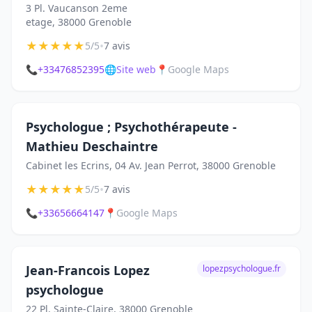
3 Pl. Vaucanson 2eme
etage, 38000 Grenoble
★
★
★
★
★
•
5/5
7 avis
📞
+33476852395
🌐
Site web
📍
Google Maps
Psychologue ; Psychothérapeute -
Mathieu Deschaintre
Cabinet les Ecrins, 04 Av. Jean Perrot, 38000 Grenoble
★
★
★
★
★
•
5/5
7 avis
📞
+33656664147
📍
Google Maps
Jean-Francois Lopez
lopezpsychologue.fr
psychologue
22 Pl. Sainte-Claire, 38000 Grenoble