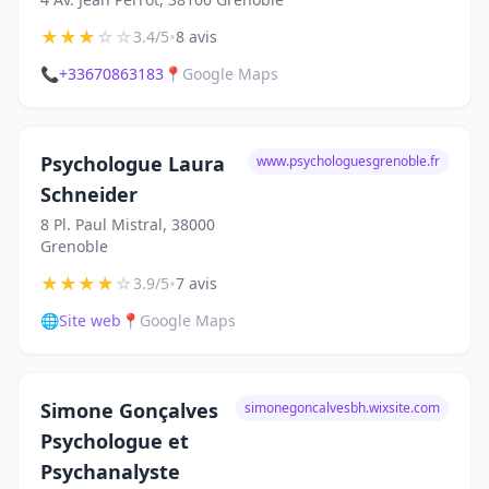
★
★
★
☆
☆
•
3.4/5
8 avis
📞
+33670863183
📍
Google Maps
Psychologue Laura
www.psychologuesgrenoble.fr
Schneider
8 Pl. Paul Mistral, 38000
Grenoble
★
★
★
★
☆
•
3.9/5
7 avis
🌐
Site web
📍
Google Maps
Simone Gonçalves
simonegoncalvesbh.wixsite.com
Psychologue et
Psychanalyste