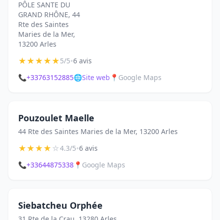
PÔLE SANTE DU
GRAND RHÔNE, 44
Rte des Saintes
Maries de la Mer,
13200 Arles
★
★
★
★
★
•
5/5
6 avis
📞
+33763152885
🌐
Site web
📍
Google Maps
Pouzoulet Maelle
44 Rte des Saintes Maries de la Mer, 13200 Arles
★
★
★
★
☆
•
4.3/5
6 avis
📞
+33644875338
📍
Google Maps
Siebatcheu Orphée
31 Rte de la Crau, 13280 Arles