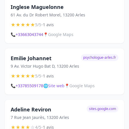
Inglese Maguelonne
61 Av. du Dr Robert Morel, 13200 Arles
★
★
★
★
★
•
5/5
1 avis
📞
+33663043744
📍
Google Maps
Emilie Johannet
psychologue-arles.fr
9 Av. Victor Hugo Bat D, 13200 Arles
★
★
★
★
★
•
5/5
1 avis
📞
+33785509178
🌐
Site web
📍
Google Maps
Adeline Reviron
sites.google.com
7 Rue Jean Jaurès, 13200 Arles
★
★
★
★
☆
•
4/5
1 avis