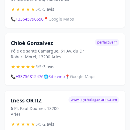
★
★
★
★
★
•
5/5
5 avis
📞
+33645790650
📍
Google Maps
Chloé Gonzalvez
perfactive.fr
Pôle de santé Camargue, 61 Av. du Dr
Robert Morel, 13200 Arles
★
★
★
★
★
•
5/5
3 avis
📞
+33756815476
🌐
Site web
📍
Google Maps
Iness ORTIZ
www.psychologue-arles.com
6 Pl. Paul Doumer, 13200
Arles
★
★
★
★
★
•
5/5
2 avis