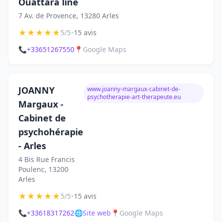
Ouattara line
7 Av. de Provence, 13280 Arles
★
★
★
★
★
•
5/5
15 avis
📞
+33651267550
📍
Google Maps
JOANNY
www.joanny-margaux-cabinet-de-
psychotherapie-art-therapeute.eu
Margaux -
Cabinet de
psychohérapie
- Arles
4 Bis Rue Francis
Poulenc, 13200
Arles
★
★
★
★
★
•
5/5
15 avis
📞
+33618317262
🌐
Site web
📍
Google Maps