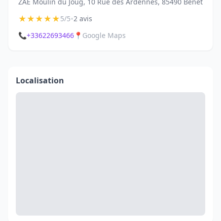
ZAE Moulin du Joug, 10 Rue des Ardennes, 85490 Benet
★
★
★
★
★
•
5/5
2 avis
📞
+33622693466
📍
Google Maps
Localisation