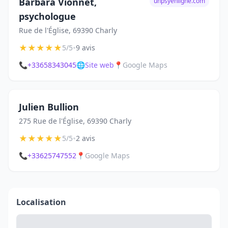
Barbara Vionnet,
unpsyenligne.com
psychologue
Rue de l'Église, 69390 Charly
★
★
★
★
★
•
5/5
9 avis
📞
+33658343045
🌐
Site web
📍
Google Maps
Julien Bullion
275 Rue de l'Église, 69390 Charly
★
★
★
★
★
•
5/5
2 avis
📞
+33625747552
📍
Google Maps
Localisation