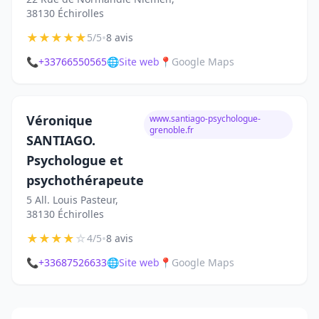
38130 Échirolles
★
★
★
★
★
•
5/5
8 avis
📞
+33766550565
🌐
Site web
📍
Google Maps
Véronique
www.santiago-psychologue-
grenoble.fr
SANTIAGO.
Psychologue et
psychothérapeute
5 All. Louis Pasteur,
38130 Échirolles
★
★
★
★
☆
•
4/5
8 avis
📞
+33687526633
🌐
Site web
📍
Google Maps