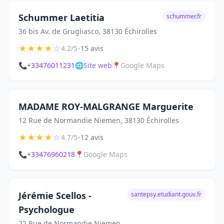
Schummer Laetitia
schummer.fr
36 bis Av. de Grugliasco, 38130 Échirolles
★
★
★
★
☆
•
4.2/5
15 avis
📞
+33476011231
🌐
Site web
📍
Google Maps
MADAME ROY-MALGRANGE Marguerite
12 Rue de Normandie Niemen, 38130 Échirolles
★
★
★
★
☆
•
4.7/5
12 avis
📞
+33476960218
📍
Google Maps
Jérémie Scellos -
santepsy.etudiant.gouv.fr
Psychologue
22 Rue de Normandie Niemen,