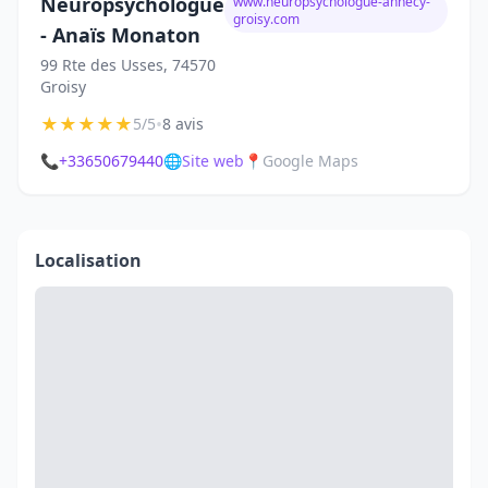
Neuropsychologue
www.neuropsychologue-annecy-
groisy.com
- Anaïs Monaton
99 Rte des Usses, 74570
Groisy
★
★
★
★
★
•
5/5
8 avis
📞
+33650679440
🌐
Site web
📍
Google Maps
Localisation