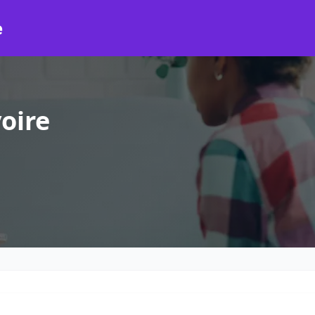
e
oire