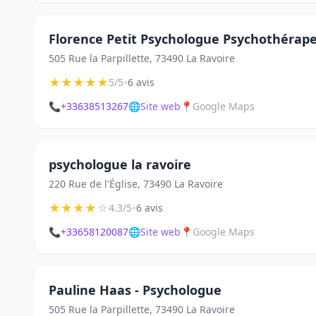
Florence Petit Psychologue Psychothérap
505 Rue la Parpillette, 73490 La Ravoire
★
★
★
★
★
•
5/5
6 avis
📞
+33638513267
🌐
Site web
📍
Google Maps
psychologue la ravoire
220 Rue de l'Église, 73490 La Ravoire
★
★
★
★
☆
•
4.3/5
6 avis
📞
+33658120087
🌐
Site web
📍
Google Maps
Pauline Haas - Psychologue
505 Rue la Parpillette, 73490 La Ravoire