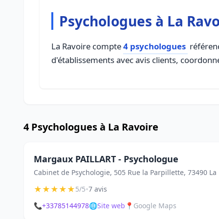
Psychologues à La Ravo
La Ravoire compte
4 psychologues
référenc
d'établissements avec avis clients, coordonné
4 Psychologues à La Ravoire
Margaux PAILLART - Psychologue
Cabinet de Psychologie, 505 Rue la Parpillette, 73490 La
★
★
★
★
★
•
5/5
7 avis
📞
+33785144978
🌐
Site web
📍
Google Maps