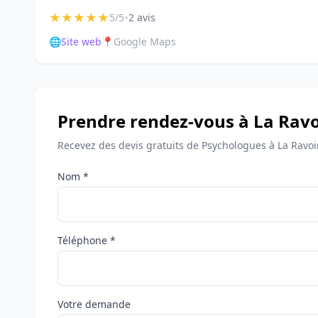
★
★
★
★
★
•
5/5
2 avis
🌐
Site web
📍
Google Maps
Prendre rendez-vous à La Ravo
Recevez des devis gratuits de Psychologues à La Ravoi
Nom *
Téléphone *
Votre demande