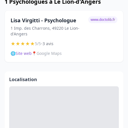
1 Psychologues à Le Lion-d'Angers
Lisa Virgitti - Psychologue
www.doctolib.fr
1 Imp. des Charrons, 49220 Le Lion-
d'Angers
★
★
★
★
★
•
5/5
3 avis
🌐
Site web
📍
Google Maps
Localisation