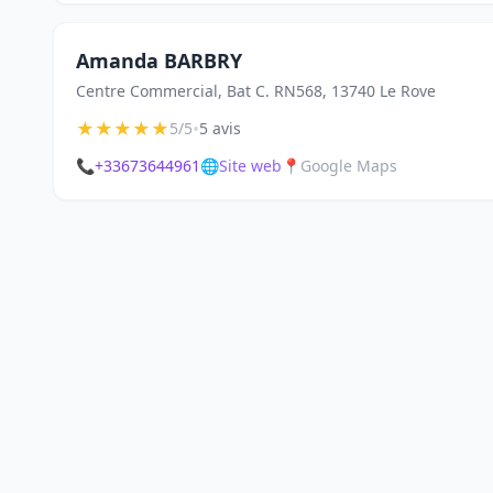
Amanda BARBRY
Centre Commercial, Bat C. RN568, 13740 Le Rove
★
★
★
★
★
•
5/5
5 avis
📞
+33673644961
🌐
Site web
📍
Google Maps