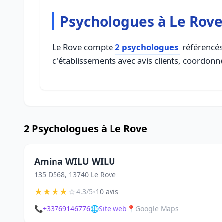
Psychologues à Le Rov
Le Rove compte
2 psychologues
référencés 
d'établissements avec avis clients, coordonné
2 Psychologues à Le Rove
Amina WILU WILU
135 D568, 13740 Le Rove
★
★
★
★
☆
•
4.3/5
10 avis
📞
+33769146776
🌐
Site web
📍
Google Maps