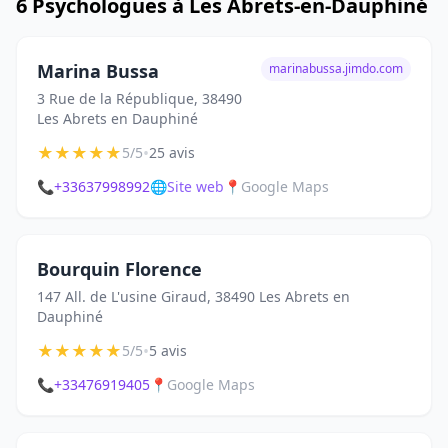
6 Psychologues à Les Abrets-en-Dauphiné
Marina Bussa
marinabussa.jimdo.com
3 Rue de la République, 38490
Les Abrets en Dauphiné
★
★
★
★
★
•
5/5
25 avis
📞
+33637998992
🌐
Site web
📍
Google Maps
Bourquin Florence
147 All. de L'usine Giraud, 38490 Les Abrets en
Dauphiné
★
★
★
★
★
•
5/5
5 avis
📞
+33476919405
📍
Google Maps