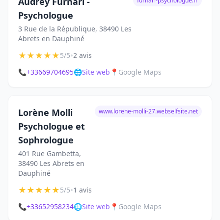
Audrey Furnari -
furnari-psychologue.fr
Psychologue
3 Rue de la République, 38490 Les
Abrets en Dauphiné
★
★
★
★
★
•
5/5
2 avis
📞
+33669704695
🌐
Site web
📍
Google Maps
Lorène Molli
www.lorene-molli-27.webselfsite.net
Psychologue et
Sophrologue
401 Rue Gambetta,
38490 Les Abrets en
Dauphiné
★
★
★
★
★
•
5/5
1 avis
📞
+33652958234
🌐
Site web
📍
Google Maps