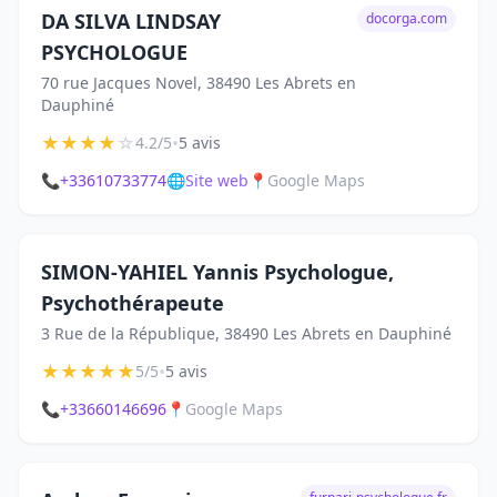
DA SILVA LINDSAY
docorga.com
PSYCHOLOGUE
70 rue Jacques Novel, 38490 Les Abrets en
Dauphiné
★
★
★
★
☆
•
4.2/5
5 avis
📞
+33610733774
🌐
Site web
📍
Google Maps
SIMON-YAHIEL Yannis Psychologue,
Psychothérapeute
3 Rue de la République, 38490 Les Abrets en Dauphiné
★
★
★
★
★
•
5/5
5 avis
📞
+33660146696
📍
Google Maps