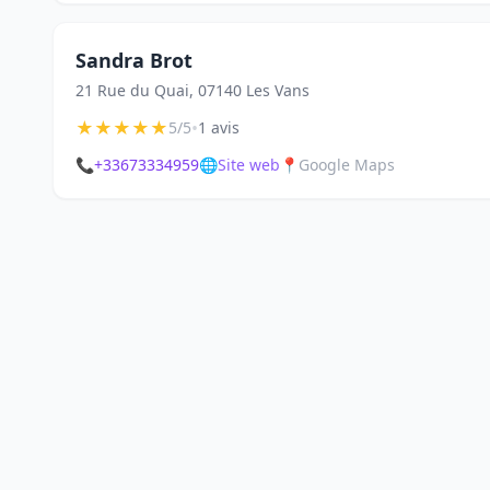
Sandra Brot
21 Rue du Quai, 07140 Les Vans
★
★
★
★
★
•
5/5
1 avis
📞
+33673334959
🌐
Site web
📍
Google Maps