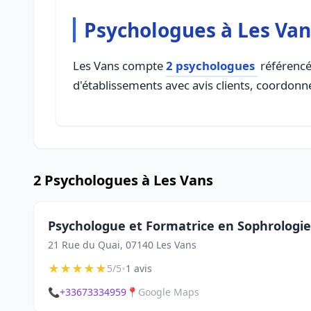
Psychologues à Les Van
Les Vans compte
2 psychologues
référencé
d'établissements avec avis clients, coordonné
2 Psychologues à Les Vans
Psychologue et Formatrice en Sophrologie
21 Rue du Quai, 07140 Les Vans
★
★
★
★
★
•
5/5
1 avis
📞
+33673334959
📍
Google Maps