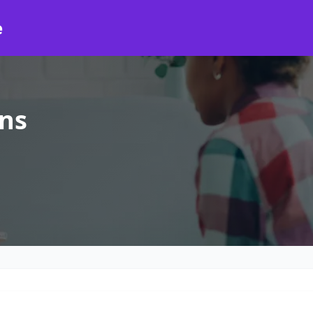
e
ans