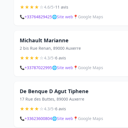
★
★
★
★
☆
•
4.6/5
11 avis
📞
+33764829425
🌐
Site web
📍
Google Maps
Michault Marianne
2 bis Rue Renan, 89000 Auxerre
★
★
★
★
☆
•
4.3/5
6 avis
📞
+33787022995
🌐
Site web
📍
Google Maps
De Benque D Agut Tiphene
17 Rue des Buttes, 89000 Auxerre
★
★
★
★
☆
•
4.3/5
6 avis
📞
+33623600804
🌐
Site web
📍
Google Maps