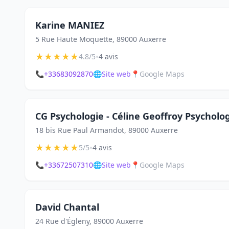
Karine MANIEZ
5 Rue Haute Moquette, 89000 Auxerre
★
★
★
★
★
•
4.8/5
4 avis
📞
+33683092870
🌐
Site web
📍
Google Maps
CG Psychologie - Céline Geoffroy Psycholo
18 bis Rue Paul Armandot, 89000 Auxerre
★
★
★
★
★
•
5/5
4 avis
📞
+33672507310
🌐
Site web
📍
Google Maps
David Chantal
24 Rue d'Égleny, 89000 Auxerre