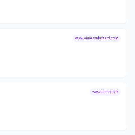
www.vanessabrizard.com
www.doctolib.fr