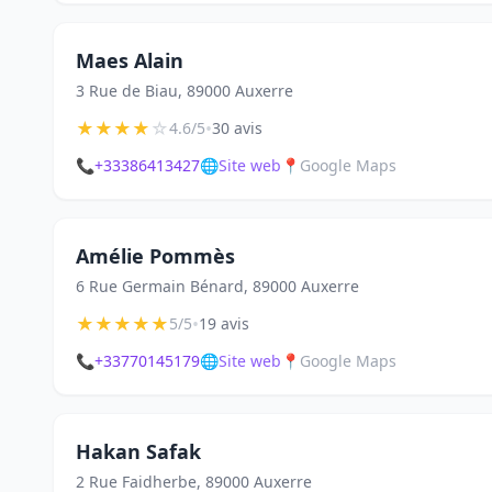
Maes Alain
3 Rue de Biau, 89000 Auxerre
★
★
★
★
☆
•
4.6/5
30 avis
📞
+33386413427
🌐
Site web
📍
Google Maps
Amélie Pommès
6 Rue Germain Bénard, 89000 Auxerre
★
★
★
★
★
•
5/5
19 avis
📞
+33770145179
🌐
Site web
📍
Google Maps
Hakan Safak
2 Rue Faidherbe, 89000 Auxerre