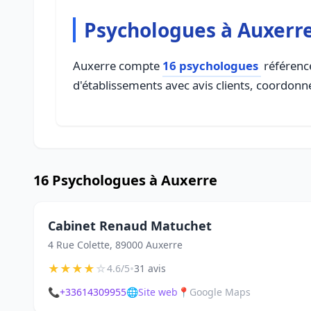
Psychologues à Auxerr
Auxerre compte
16 psychologues
référencé
d'établissements avec avis clients, coordonné
16 Psychologues à Auxerre
Cabinet Renaud Matuchet
4 Rue Colette, 89000 Auxerre
★
★
★
★
☆
•
4.6/5
31 avis
📞
+33614309955
🌐
Site web
📍
Google Maps