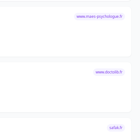
www.maes-psychologue.fr
www.doctolib.fr
safak.fr