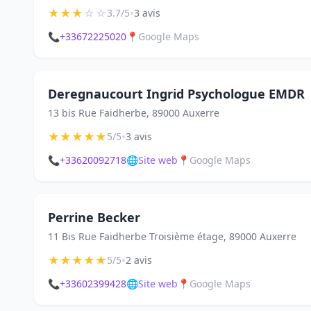
★
★
★
☆
☆
•
3.7/5
3 avis
📞
+33672225020
📍
Google Maps
Deregnaucourt Ingrid Psychologue EMDR
13 bis Rue Faidherbe, 89000 Auxerre
★
★
★
★
★
•
5/5
3 avis
📞
+33620092718
🌐
Site web
📍
Google Maps
Perrine Becker
11 Bis Rue Faidherbe Troisième étage, 89000 Auxerre
★
★
★
★
★
•
5/5
2 avis
📞
+33602399428
🌐
Site web
📍
Google Maps