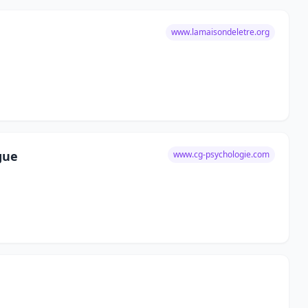
www.lamaisondeletre.org
gue
www.cg-psychologie.com