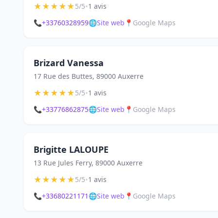
★
★
★
★
★
•
5/5
1 avis
📞
+33760328959
🌐
Site web
📍
Google Maps
Brizard Vanessa
17 Rue des Buttes, 89000 Auxerre
★
★
★
★
★
•
5/5
1 avis
📞
+33776862875
🌐
Site web
📍
Google Maps
Brigitte LALOUPE
13 Rue Jules Ferry, 89000 Auxerre
★
★
★
★
★
•
5/5
1 avis
📞
+33680221171
🌐
Site web
📍
Google Maps