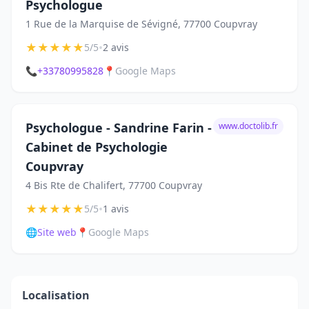
Psychologue
1 Rue de la Marquise de Sévigné, 77700 Coupvray
★
★
★
★
★
•
5/5
2 avis
📞
+33780995828
📍
Google Maps
Psychologue - Sandrine Farin -
www.doctolib.fr
Cabinet de Psychologie
Coupvray
4 Bis Rte de Chalifert, 77700 Coupvray
★
★
★
★
★
•
5/5
1 avis
🌐
Site web
📍
Google Maps
Localisation