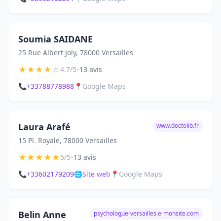
Soumia SAIDANE
25 Rue Albert Joly, 78000 Versailles
★
★
★
★
☆
•
4.7/5
13 avis
📞
+33788778988
📍
Google Maps
Laura Arafé
www.doctolib.fr
15 Pl. Royale, 78000 Versailles
★
★
★
★
★
•
5/5
13 avis
📞
+33602179209
🌐
Site web
📍
Google Maps
Belin Anne
psychologue-versailles.e-monsite.com