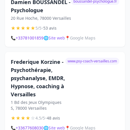
Damien BOUSSANDEL -
boussandel-psychologue.fr
Psychologue
20 Rue Hoche, 78000 Versailles
★
★
★
★
★
•
5/5
53 avis
📞
+33781001859
🌐
Site web
📍
Google Maps
Frederique Korzine -
www.psy-coach-versailles.com
Psychothérapie,
psychanalyse, EMDR,
Hypnose, coaching à
Versailles
1 Bd des Jeux Olympiques
S, 78000 Versailles
★
★
★
★
☆
•
4.5/5
48 avis
📞
+33677608030
🌐
Site web
📍
Google Maps