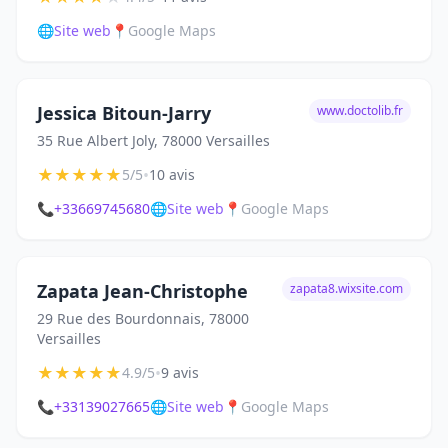
🌐
Site web
📍
Google Maps
Jessica Bitoun-Jarry
www.doctolib.fr
35 Rue Albert Joly, 78000 Versailles
★
★
★
★
★
•
5/5
10 avis
📞
+33669745680
🌐
Site web
📍
Google Maps
Zapata Jean-Christophe
zapata8.wixsite.com
29 Rue des Bourdonnais, 78000
Versailles
★
★
★
★
★
•
4.9/5
9 avis
📞
+33139027665
🌐
Site web
📍
Google Maps