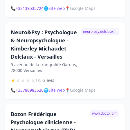
📞
+33139535724
🌐
Site web
📍
Google Maps
Neuro&Psy : Psychologue
neuro-psy.delclaux.fr
& Neuropsychologue -
Kimberley Michaudet
Delclaux - Versailles
9 avenue de la tranquilité Garons,
78000 Versailles
★
☆
☆
☆
☆
•
1/5
2 avis
📞
+33780983526
🌐
Site web
📍
Google Maps
Bozon Frédérique
www.doctolib.fr
Psychologue clinicienne -