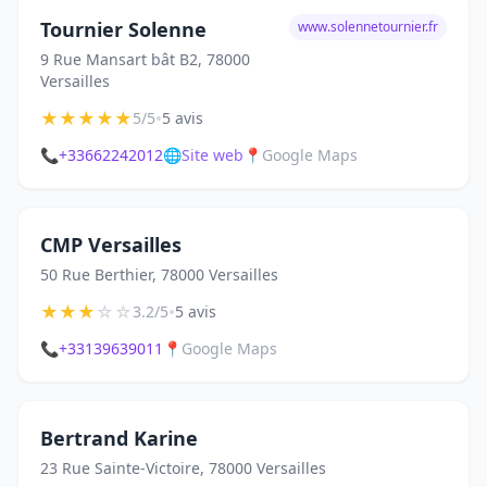
Tournier Solenne
www.solennetournier.fr
9 Rue Mansart bât B2, 78000
Versailles
★
★
★
★
★
•
5/5
5 avis
📞
+33662242012
🌐
Site web
📍
Google Maps
CMP Versailles
50 Rue Berthier, 78000 Versailles
★
★
★
☆
☆
•
3.2/5
5 avis
📞
+33139639011
📍
Google Maps
Bertrand Karine
23 Rue Sainte-Victoire, 78000 Versailles