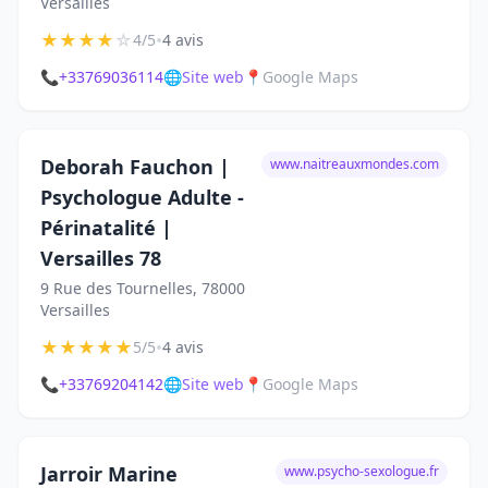
Versailles
★
★
★
★
☆
•
4/5
4 avis
📞
+33769036114
🌐
Site web
📍
Google Maps
Deborah Fauchon |
www.naitreauxmondes.com
Psychologue Adulte -
Périnatalité |
Versailles 78
9 Rue des Tournelles, 78000
Versailles
★
★
★
★
★
•
5/5
4 avis
📞
+33769204142
🌐
Site web
📍
Google Maps
Jarroir Marine
www.psycho-sexologue.fr