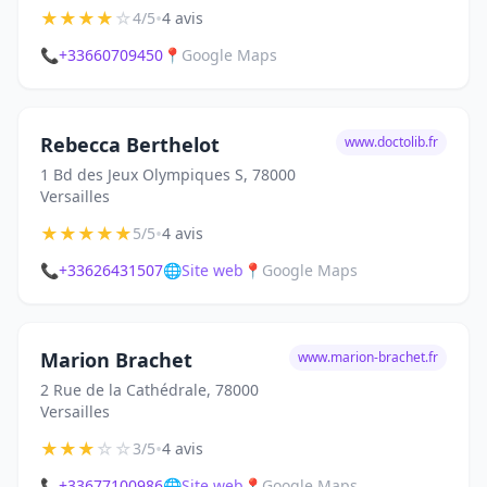
★
★
★
★
☆
•
4/5
4 avis
📞
+33660709450
📍
Google Maps
Rebecca Berthelot
www.doctolib.fr
1 Bd des Jeux Olympiques S, 78000
Versailles
★
★
★
★
★
•
5/5
4 avis
📞
+33626431507
🌐
Site web
📍
Google Maps
Marion Brachet
www.marion-brachet.fr
2 Rue de la Cathédrale, 78000
Versailles
★
★
★
☆
☆
•
3/5
4 avis
📞
+33677100986
🌐
Site web
📍
Google Maps