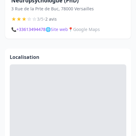
Neuropsychologue (PhD)
3 Rue de la Prte de Buc, 78000 Versailles
★
★
★
☆
☆
•
3/5
2 avis
📞
+33613494478
🌐
Site web
📍
Google Maps
Localisation