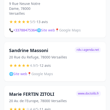
9 Rue Neuve Notre
Dame, 78000
Versailles
★
★
★
★
★
•
5/5
13 avis
📞
+33788475364
🌐
Site web
📍
Google Maps
Sandrine Massoni
rdv.i-agenda.net
20 Rue du Refuge, 78000 Versailles
★
★
★
★
★
•
4.9/5
12 avis
🌐
Site web
📍
Google Maps
Marie FERTIN ZITOLI
www.doctolib.fr
20 Av. de l'Europe, 78000 Versailles
★
★
★
★
☆
•
4.4/5
11 avis