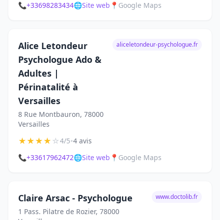
📞
+33698283434
🌐
Site web
📍
Google Maps
Alice Letondeur
aliceletondeur-psychologue.fr
Psychologue Ado &
Adultes |
Périnatalité à
Versailles
8 Rue Montbauron, 78000
Versailles
★
★
★
★
☆
•
4/5
4 avis
📞
+33617962472
🌐
Site web
📍
Google Maps
Claire Arsac - Psychologue
www.doctolib.fr
1 Pass. Pilatre de Rozier, 78000