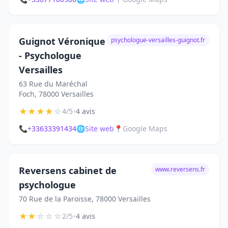
Guignot Véronique
psychologue-versailles-guignot.fr
- Psychologue
Versailles
63 Rue du Maréchal
Foch, 78000 Versailles
★
★
★
★
☆
•
4/5
4 avis
📞
+33633391434
🌐
Site web
📍
Google Maps
Reversens cabinet de
www.reversens.fr
psychologue
70 Rue de la Paroisse, 78000 Versailles
★
★
☆
☆
☆
•
2/5
4 avis