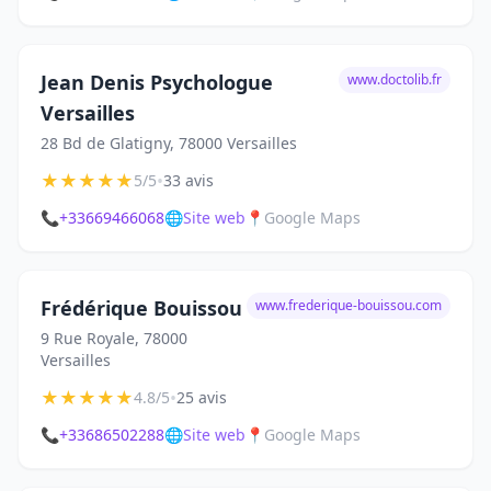
Jean Denis Psychologue
www.doctolib.fr
Versailles
28 Bd de Glatigny, 78000 Versailles
★
★
★
★
★
•
5/5
33 avis
📞
+33669466068
🌐
Site web
📍
Google Maps
Frédérique Bouissou
www.frederique-bouissou.com
9 Rue Royale, 78000
Versailles
★
★
★
★
★
•
4.8/5
25 avis
📞
+33686502288
🌐
Site web
📍
Google Maps