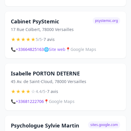
Cabinet PsyStemic
psystemic.org
17 Rue Colbert, 78000 Versailles
★
★
★
★
★
•
5/5
7 avis
📞
+33664825163
🌐
Site web
📍
Google Maps
Isabelle PORTON DETERNE
45 Av. de Saint-Cloud, 78000 Versailles
★
★
★
★
☆
•
4.4/5
7 avis
📞
+33681222706
📍
Google Maps
Psychologue Sylvie Martin
sites.google.com