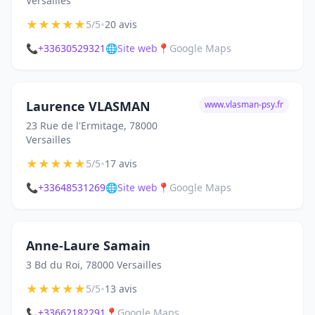
Versailles
★
★
★
★
★
•
5/5
20 avis
📞
+33630529321
🌐
Site web
📍
Google Maps
Laurence VLASMAN
www.vlasman-psy.fr
23 Rue de l'Ermitage, 78000
Versailles
★
★
★
★
★
•
5/5
17 avis
📞
+33648531269
🌐
Site web
📍
Google Maps
Anne-Laure Samain
3 Bd du Roi, 78000 Versailles
★
★
★
★
★
•
5/5
13 avis
📞
+33662182291
📍
Google Maps