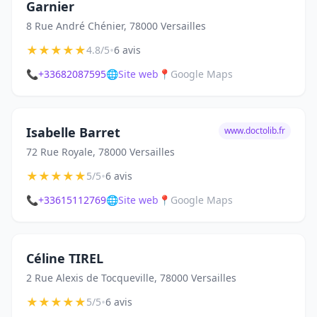
Garnier
8 Rue André Chénier, 78000 Versailles
★
★
★
★
★
•
4.8/5
6 avis
📞
+33682087595
🌐
Site web
📍
Google Maps
Isabelle Barret
www.doctolib.fr
72 Rue Royale, 78000 Versailles
★
★
★
★
★
•
5/5
6 avis
📞
+33615112769
🌐
Site web
📍
Google Maps
Céline TIREL
2 Rue Alexis de Tocqueville, 78000 Versailles
★
★
★
★
★
•
5/5
6 avis