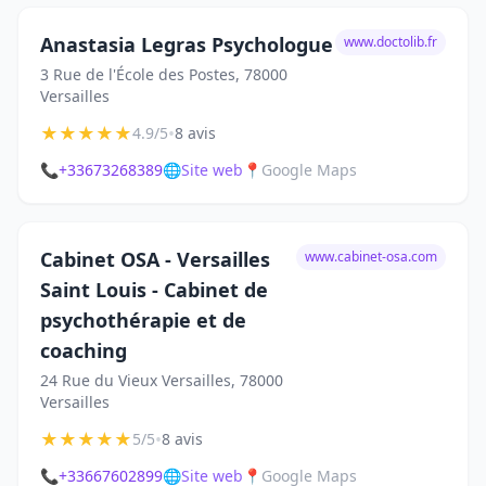
Anastasia Legras Psychologue
www.doctolib.fr
3 Rue de l'École des Postes, 78000
Versailles
★
★
★
★
★
•
4.9/5
8 avis
📞
+33673268389
🌐
Site web
📍
Google Maps
Cabinet OSA - Versailles
www.cabinet-osa.com
Saint Louis - Cabinet de
psychothérapie et de
coaching
24 Rue du Vieux Versailles, 78000
Versailles
★
★
★
★
★
•
5/5
8 avis
📞
+33667602899
🌐
Site web
📍
Google Maps