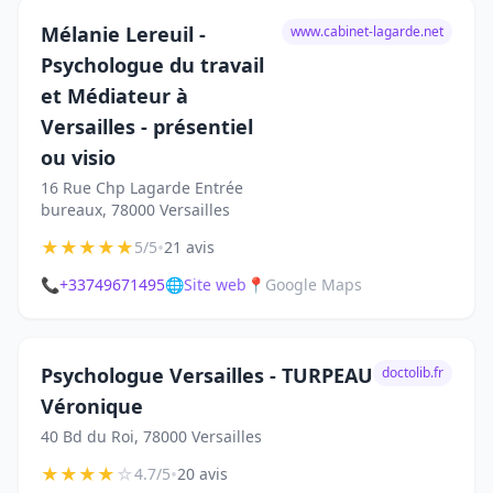
Mélanie Lereuil -
www.cabinet-lagarde.net
Psychologue du travail
et Médiateur à
Versailles - présentiel
ou visio
16 Rue Chp Lagarde Entrée
bureaux, 78000 Versailles
★
★
★
★
★
•
5/5
21 avis
📞
+33749671495
🌐
Site web
📍
Google Maps
Psychologue Versailles - TURPEAU
doctolib.fr
Véronique
40 Bd du Roi, 78000 Versailles
★
★
★
★
☆
•
4.7/5
20 avis