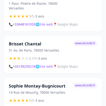
1 Pass. Pilatre de Rozier, 78000
Versailles
★
★
★
★
★
•
5/5
3 avis
📞
+33648161033
🌐
Site web
📍
Google Maps
Brisset Chantal
www.doctolib.fr
51 Av. de Paris, 78000 Versailles
★
★
★
☆
☆
•
3.7/5
3 avis
📞
+33139250218
🌐
Site web
📍
Google Maps
Sophie Montay-Bugnicourt
www.doctolib.fr
14 Rue de Mouchy, 78000 Versailles
★
★
★
★
★
•
5/5
3 avis