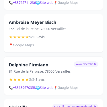
📞
+33765711236
🌐
Site web
📍
Google Maps
Ambroise Meyer Bisch
155 Bd de la Reine, 78000 Versailles
★
★
★
★
★
•
5/5
3 avis
📍
Google Maps
Delphine Firmiano
www.doctolib.fr
81 Rue de la Paroisse, 78000 Versailles
★
★
★
★
★
•
5/5
3 avis
📞
+33139670358
🌐
Site web
📍
Google Maps
christilla-holtzmann.webnode.fr