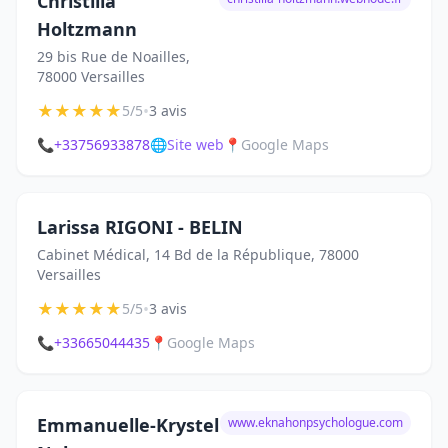
Christilla
Holtzmann
29 bis Rue de Noailles,
78000 Versailles
★
★
★
★
★
•
5/5
3 avis
📞
+33756933878
🌐
Site web
📍
Google Maps
Larissa RIGONI - BELIN
Cabinet Médical, 14 Bd de la République, 78000
Versailles
★
★
★
★
★
•
5/5
3 avis
📞
+33665044435
📍
Google Maps
Emmanuelle-Krystel
www.eknahonpsychologue.com