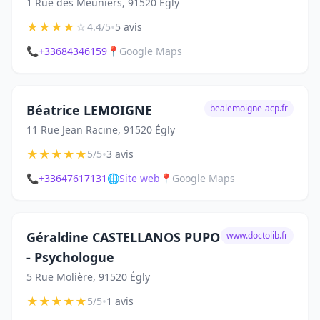
1 Rue des Meuniers, 91520 Égly
★
★
★
★
☆
•
4.4/5
5 avis
📞
+33684346159
📍
Google Maps
Béatrice LEMOIGNE
bealemoigne-acp.fr
11 Rue Jean Racine, 91520 Égly
★
★
★
★
★
•
5/5
3 avis
📞
+33647617131
🌐
Site web
📍
Google Maps
Géraldine CASTELLANOS PUPO
www.doctolib.fr
- Psychologue
5 Rue Molière, 91520 Égly
★
★
★
★
★
•
5/5
1 avis