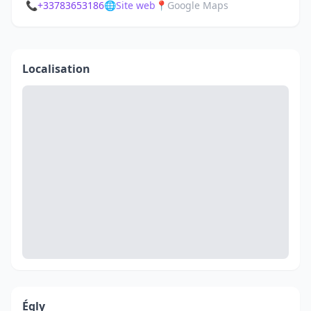
📞
+33783653186
🌐
Site web
📍
Google Maps
Localisation
Égly