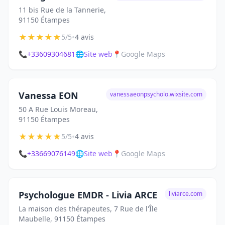
11 bis Rue de la Tannerie,
91150 Étampes
★
★
★
★
★
•
5/5
4 avis
📞
+33609304681
🌐
Site web
📍
Google Maps
Vanessa EON
vanessaeonpsycholo.wixsite.com
50 A Rue Louis Moreau,
91150 Étampes
★
★
★
★
★
•
5/5
4 avis
📞
+33669076149
🌐
Site web
📍
Google Maps
Psychologue EMDR - Livia ARCE
liviarce.com
La maison des thérapeutes, 7 Rue de l'Île
Maubelle, 91150 Étampes