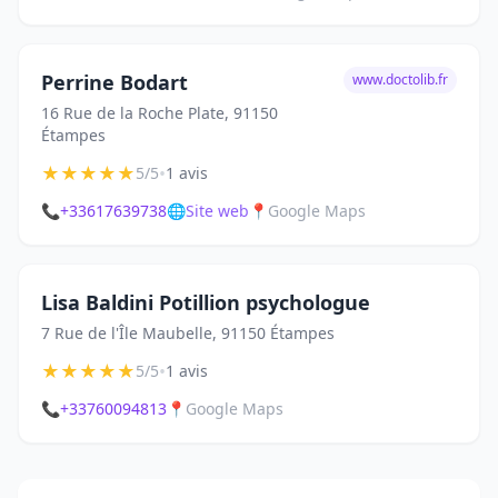
Perrine Bodart
www.doctolib.fr
16 Rue de la Roche Plate, 91150
Étampes
★
★
★
★
★
•
5/5
1 avis
📞
+33617639738
🌐
Site web
📍
Google Maps
Lisa Baldini Potillion psychologue
7 Rue de l'Île Maubelle, 91150 Étampes
★
★
★
★
★
•
5/5
1 avis
📞
+33760094813
📍
Google Maps