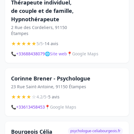
Thérapeute individuel,
de couple et de famille,
Hypnothérapeute
2 Rue des Cordeliers, 91150
Étampes
★
★
★
★
★
•
5/5
14 avis
📞
+33688438079
🌐
Site web
📍
Google Maps
Corinne Brener - Psychologue
23 Rue Saint-Antoine, 91150 Étampes
★
★
★
★
☆
•
4.2/5
5 avis
📞
+33613458453
📍
Google Maps
Bourgeois Célia
psychologue-celiabourgeois.fr