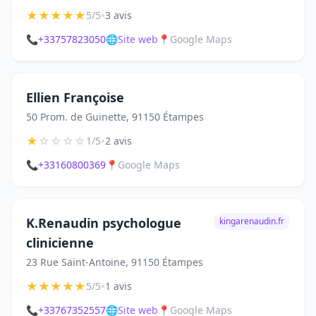
★
★
★
★
★
•
5/5
3 avis
📞
+33757823050
🌐
Site web
📍
Google Maps
Ellien Françoise
50 Prom. de Guinette, 91150 Étampes
★
☆
☆
☆
☆
•
1/5
2 avis
📞
+33160800369
📍
Google Maps
K.Renaudin psychologue
kingarenaudin.fr
clinicienne
23 Rue Saint-Antoine, 91150 Étampes
★
★
★
★
★
•
5/5
1 avis
📞
+33767352557
🌐
Site web
📍
Google Maps