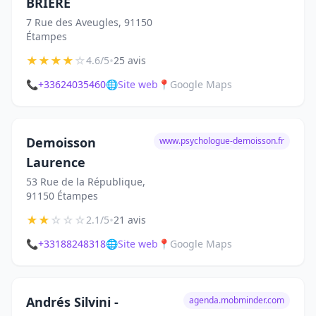
BRIERE
7 Rue des Aveugles, 91150
Étampes
★
★
★
★
☆
•
4.6/5
25 avis
📞
+33624035460
🌐
Site web
📍
Google Maps
Demoisson
www.psychologue-demoisson.fr
Laurence
53 Rue de la République,
91150 Étampes
★
★
☆
☆
☆
•
2.1/5
21 avis
📞
+33188248318
🌐
Site web
📍
Google Maps
Andrés Silvini -
agenda.mobminder.com