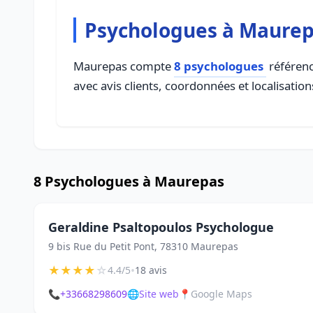
Psychologues à Maure
Maurepas compte
8 psychologues
référenc
avec avis clients, coordonnées et localisation
8 Psychologues à Maurepas
Geraldine Psaltopoulos Psychologue
9 bis Rue du Petit Pont, 78310 Maurepas
★
★
★
★
☆
•
4.4/5
18 avis
📞
+33668298609
🌐
Site web
📍
Google Maps