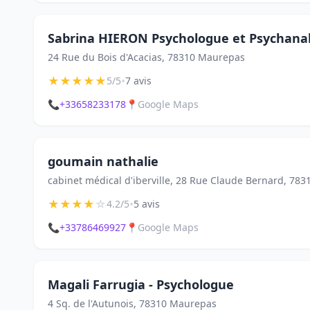
Sabrina HIERON Psychologue et Psychana
24 Rue du Bois d'Acacias, 78310 Maurepas
★
★
★
★
★
•
5/5
7 avis
📞
+33658233178
📍
Google Maps
goumain nathalie
cabinet médical d'iberville, 28 Rue Claude Bernard, 78
★
★
★
★
☆
•
4.2/5
5 avis
📞
+33786469927
📍
Google Maps
Magali Farrugia - Psychologue
4 Sq. de l'Autunois, 78310 Maurepas