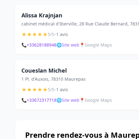
Alissa Krajnjan
cabinet médical d'Iberville, 28 Rue Claude Bernard, 78
★
★
★
★
★
•
5/5
1 avis
📞
+33628188948
🌐
Site web
📍
Google Maps
Coueslan Michel
1 Pl. d'Auxois, 78310 Maurepas
★
★
★
★
★
•
5/5
1 avis
📞
+33672317718
🌐
Site web
📍
Google Maps
Prendre rendez-vous à Maure