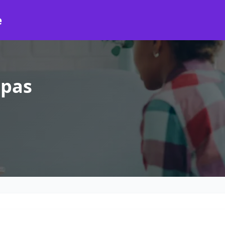
e
epas