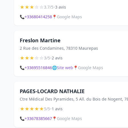
★
★
★
☆
☆
•
3.7/5
3 avis
📞
+33680414258
📍
Google Maps
Freslon Martine
2 Rue des Condamines, 78310 Maurepas
★
★
★
☆
☆
•
3/5
2 avis
📞
+33695516846
🌐
Site web
📍
Google Maps
PAGES-LOCARD NATHALIE
Ctre Médical Des Pyramides, 5 All. du Bois de Nogent,
★
★
★
★
★
•
5/5
1 avis
📞
+33678385667
📍
Google Maps