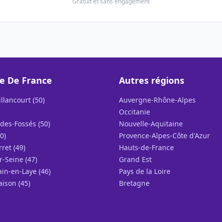
Gratuit et sans engagement
le De France
Autres régions
llancourt (50)
Auvergne-Rhône-Alpes
Occitanie
des-Fossés (50)
Nouvelle-Aquitaine
0)
Provence-Alpes-Côte d'Azur
rret (49)
Hauts-de-France
r-Seine (47)
Grand Est
in-en-Laye (46)
Pays de la Loire
ison (45)
Bretagne