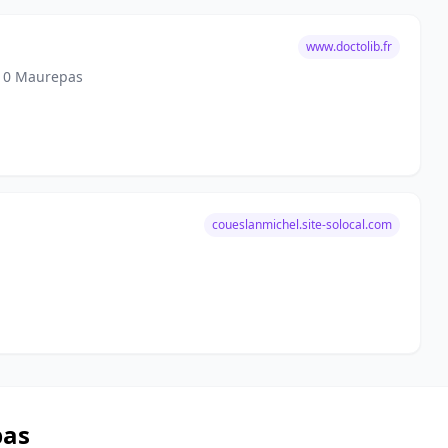
www.doctolib.fr
310 Maurepas
coueslanmichel.site-solocal.com
pas