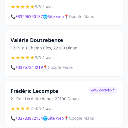
★
★
★
★
★
•
5/5
1 avis
📞
+33296390137
🌐
Site web
📍
Google Maps
Valérie Doutrebente
13 Pl. du Champ Clos, 22100 Dinan
★
★
★
★
★
•
5/5
1 avis
📞
+33767344219
📍
Google Maps
Frédéric Lecompte
www.doctolib.fr
21 Rue Lord Kitchener, 22100 Dinan
★
★
★
★
☆
•
4/5
1 avis
📞
+33783872134
🌐
Site web
📍
Google Maps