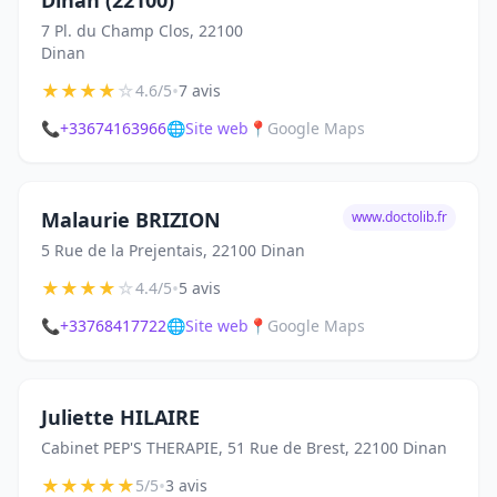
Dinan (22100)
7 Pl. du Champ Clos, 22100
Dinan
★
★
★
★
☆
•
4.6/5
7 avis
📞
+33674163966
🌐
Site web
📍
Google Maps
Malaurie BRIZION
www.doctolib.fr
5 Rue de la Prejentais, 22100 Dinan
★
★
★
★
☆
•
4.4/5
5 avis
📞
+33768417722
🌐
Site web
📍
Google Maps
Juliette HILAIRE
Cabinet PEP'S THERAPIE, 51 Rue de Brest, 22100 Dinan
★
★
★
★
★
•
5/5
3 avis