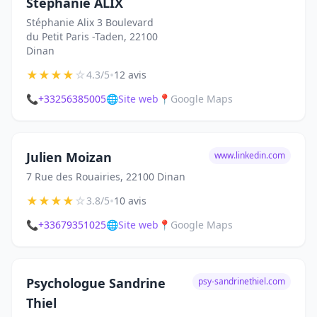
Stéphanie ALIX
Stéphanie Alix 3 Boulevard
du Petit Paris -Taden, 22100
Dinan
★
★
★
★
☆
•
4.3/5
12 avis
📞
+33256385005
🌐
Site web
📍
Google Maps
Julien Moizan
www.linkedin.com
7 Rue des Rouairies, 22100 Dinan
★
★
★
★
☆
•
3.8/5
10 avis
📞
+33679351025
🌐
Site web
📍
Google Maps
Psychologue Sandrine
psy-sandrinethiel.com
Thiel