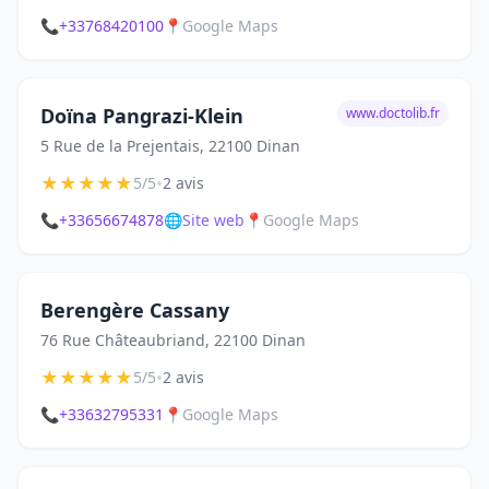
📞
+33768420100
📍
Google Maps
Doïna Pangrazi-Klein
www.doctolib.fr
5 Rue de la Prejentais, 22100 Dinan
★
★
★
★
★
•
5/5
2 avis
📞
+33656674878
🌐
Site web
📍
Google Maps
Berengère Cassany
76 Rue Châteaubriand, 22100 Dinan
★
★
★
★
★
•
5/5
2 avis
📞
+33632795331
📍
Google Maps