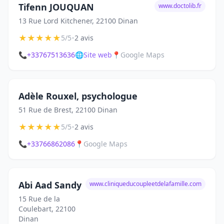
Tifenn JOUQUAN
www.doctolib.fr
13 Rue Lord Kitchener, 22100 Dinan
★
★
★
★
★
•
5/5
2 avis
📞
+33767513636
🌐
Site web
📍
Google Maps
Adèle Rouxel, psychologue
51 Rue de Brest, 22100 Dinan
★
★
★
★
★
•
5/5
2 avis
📞
+33766862086
📍
Google Maps
Abi Aad Sandy
www.cliniqueducoupleetdelafamille.com
15 Rue de la
Coulebart, 22100
Dinan