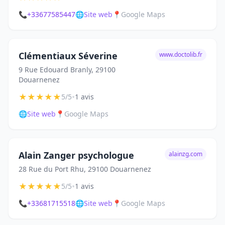
📞
+33677585447
🌐
Site web
📍
Google Maps
Clémentiaux Séverine
www.doctolib.fr
9 Rue Edouard Branly, 29100
Douarnenez
★
★
★
★
★
•
5/5
1 avis
🌐
Site web
📍
Google Maps
Alain Zanger psychologue
alainzg.com
28 Rue du Port Rhu, 29100 Douarnenez
★
★
★
★
★
•
5/5
1 avis
📞
+33681715518
🌐
Site web
📍
Google Maps