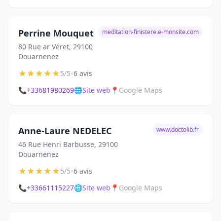
Perrine Mouquet
meditation-finistere.e-monsite.com
80 Rue ar Véret, 29100
Douarnenez
★
★
★
★
★
•
5/5
6 avis
📞
+33681980269
🌐
Site web
📍
Google Maps
Anne-Laure NEDELEC
www.doctolib.fr
46 Rue Henri Barbusse, 29100
Douarnenez
★
★
★
★
★
•
5/5
6 avis
📞
+33661115227
🌐
Site web
📍
Google Maps