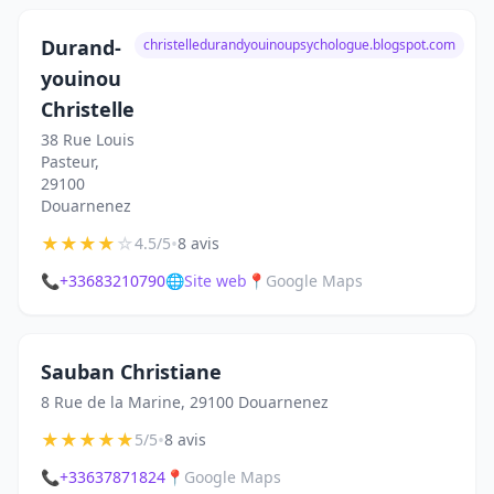
Durand-
christelledurandyouinoupsychologue.blogspot.com
youinou
Christelle
38 Rue Louis
Pasteur,
29100
Douarnenez
★
★
★
★
☆
•
4.5/5
8 avis
📞
+33683210790
🌐
Site web
📍
Google Maps
Sauban Christiane
8 Rue de la Marine, 29100 Douarnenez
★
★
★
★
★
•
5/5
8 avis
📞
+33637871824
📍
Google Maps