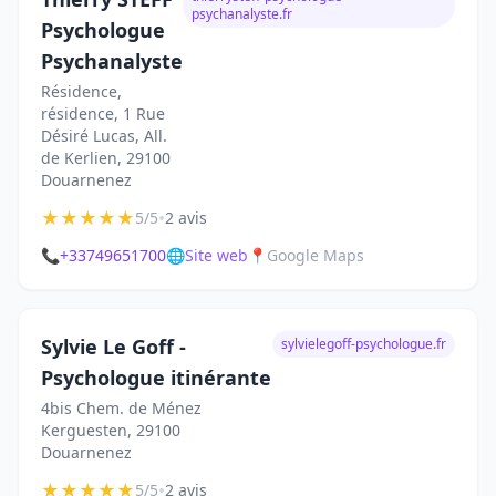
psychanalyste.fr
Psychologue
Psychanalyste
Résidence,
résidence, 1 Rue
Désiré Lucas, All.
de Kerlien, 29100
Douarnenez
★
★
★
★
★
•
5/5
2 avis
📞
+33749651700
🌐
Site web
📍
Google Maps
Sylvie Le Goff -
sylvielegoff-psychologue.fr
Psychologue itinérante
4bis Chem. de Ménez
Kerguesten, 29100
Douarnenez
★
★
★
★
★
•
5/5
2 avis