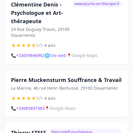
Clémentine Denis -
www.psycho-art-therapie.fr
Psychologue et Art-
thérapeute
24 Rue Duguay Trouin, 29100
Douarnenez
★
★
★
★
★
•
5/5
4 avis
📞
+33659646992
🌐
Site web
📍
Google Maps
Pierre Muckensturm Souffrance & Travail
La Marine, 46 rue Henri Barbusse, 29100 Douarnenez
★
★
★
★
★
•
5/5
4 avis
📞
+33685697383
📍
Google Maps
Thierry STEFF
thierrysteff-psychologue-