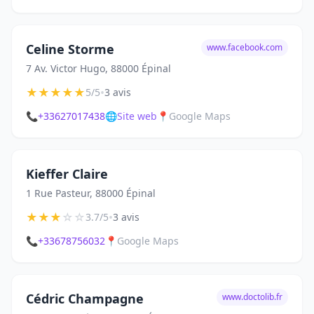
Celine Storme
www.facebook.com
7 Av. Victor Hugo, 88000 Épinal
★
★
★
★
★
•
5/5
3 avis
📞
+33627017438
🌐
Site web
📍
Google Maps
Kieffer Claire
1 Rue Pasteur, 88000 Épinal
★
★
★
☆
☆
•
3.7/5
3 avis
📞
+33678756032
📍
Google Maps
Cédric Champagne
www.doctolib.fr