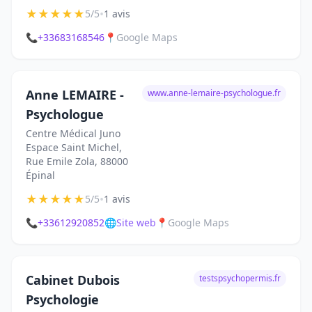
★
★
★
★
★
•
5/5
1 avis
📞
+33683168546
📍
Google Maps
Anne LEMAIRE -
www.anne-lemaire-psychologue.fr
Psychologue
Centre Médical Juno
Espace Saint Michel,
Rue Emile Zola, 88000
Épinal
★
★
★
★
★
•
5/5
1 avis
📞
+33612920852
🌐
Site web
📍
Google Maps
Cabinet Dubois
testspsychopermis.fr
Psychologie