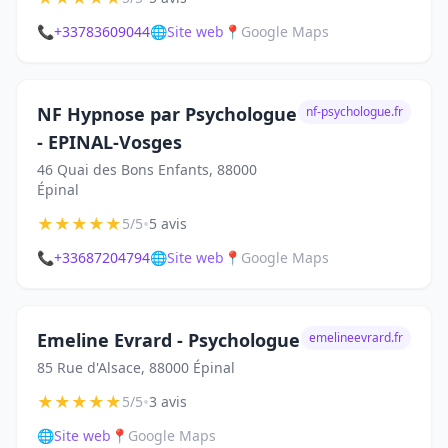
📞
+33783609044
🌐
Site web
📍
Google Maps
NF Hypnose par Psychologue
nf-psychologue.fr
- EPINAL-Vosges
46 Quai des Bons Enfants, 88000
Épinal
★
★
★
★
★
•
5/5
5 avis
📞
+33687204794
🌐
Site web
📍
Google Maps
Emeline Evrard - Psychologue
emelineevrard.fr
85 Rue d'Alsace, 88000 Épinal
★
★
★
★
★
•
5/5
3 avis
🌐
Site web
📍
Google Maps