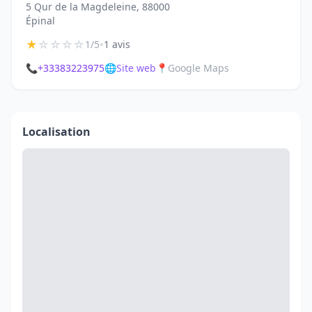
5 Qur de la Magdeleine, 88000
Épinal
★
☆
☆
☆
☆
•
1/5
1 avis
📞
+33383223975
🌐
Site web
📍
Google Maps
Localisation