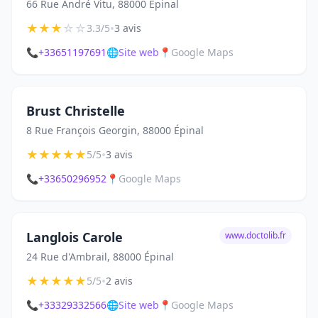
66 Rue André Vitu, 88000 Épinal
★
★
★
☆
☆
•
3.3/5
3 avis
📞
+33651197691
🌐
Site web
📍
Google Maps
Brust Christelle
8 Rue François Georgin, 88000 Épinal
★
★
★
★
★
•
5/5
3 avis
📞
+33650296952
📍
Google Maps
Langlois Carole
www.doctolib.fr
24 Rue d'Ambrail, 88000 Épinal
★
★
★
★
★
•
5/5
2 avis
📞
+33329332566
🌐
Site web
📍
Google Maps