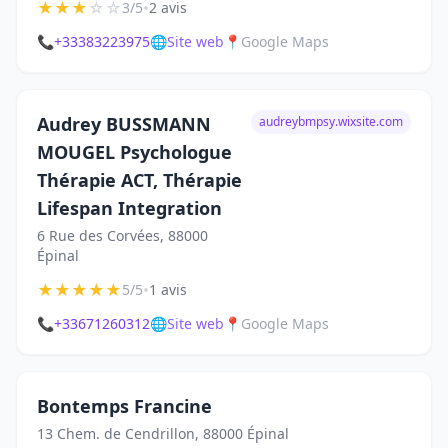
★
★
★
☆
☆
•
3/5
2 avis
📞
+33383223975
🌐
Site web
📍
Google Maps
Audrey BUSSMANN
audreybmpsy.wixsite.com
MOUGEL Psychologue
Thérapie ACT, Thérapie
Lifespan Integration
6 Rue des Corvées, 88000
Épinal
★
★
★
★
★
•
5/5
1 avis
📞
+33671260312
🌐
Site web
📍
Google Maps
Bontemps Francine
13 Chem. de Cendrillon, 88000 Épinal