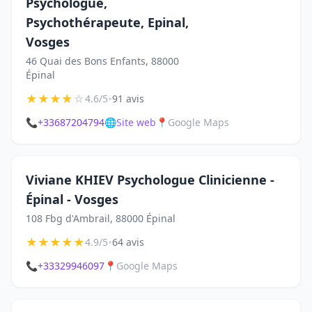
Psychologue,
Psychothérapeute, Epinal,
Vosges
46 Quai des Bons Enfants, 88000
Épinal
★
★
★
★
☆
•
4.6/5
91 avis
📞
+33687204794
🌐
Site web
📍
Google Maps
Viviane KHIEV Psychologue Clinicienne -
Épinal - Vosges
108 Fbg d'Ambrail, 88000 Épinal
★
★
★
★
★
•
4.9/5
64 avis
📞
+33329946097
📍
Google Maps