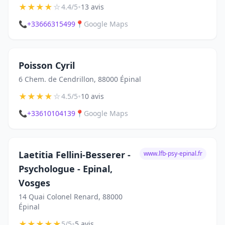
★
★
★
★
☆
•
4.4/5
13 avis
📞
+33666315499
📍
Google Maps
Poisson Cyril
6 Chem. de Cendrillon, 88000 Épinal
★
★
★
★
☆
•
4.5/5
10 avis
📞
+33610104139
📍
Google Maps
Laetitia Fellini-Besserer -
www.lfb-psy-epinal.fr
Psychologue - Epinal,
Vosges
14 Quai Colonel Renard, 88000
Épinal
★
★
★
★
★
•
5/5
5 avis