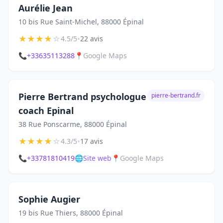
Aurélie Jean
10 bis Rue Saint-Michel, 88000 Épinal
★
★
★
★
☆
•
4.5/5
22 avis
📞
+33635113288
📍
Google Maps
Pierre Bertrand psychologue
pierre-bertrand.fr
coach Epinal
38 Rue Ponscarme, 88000 Épinal
★
★
★
★
☆
•
4.3/5
17 avis
📞
+33781810419
🌐
Site web
📍
Google Maps
Sophie Augier
19 bis Rue Thiers, 88000 Épinal