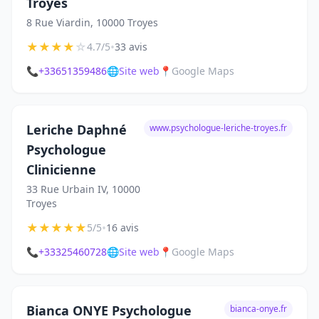
Troyes
8 Rue Viardin, 10000 Troyes
★
★
★
★
☆
•
4.7/5
33 avis
📞
+33651359486
🌐
Site web
📍
Google Maps
Leriche Daphné
www.psychologue-leriche-troyes.fr
Psychologue
Clinicienne
33 Rue Urbain IV, 10000
Troyes
★
★
★
★
★
•
5/5
16 avis
📞
+33325460728
🌐
Site web
📍
Google Maps
Bianca ONYE Psychologue
bianca-onye.fr