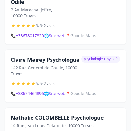
Odile
2 Av. Maréchal Joffre,
10000 Troyes
★
★
★
★
★
•
5/5
2 avis
📞
+33678017820
🌐
Site web
📍
Google Maps
Claire Mairey Psychologue
psychologie-troyes.fr
142 Rue Général de Gaulle, 10000
Troyes
★
★
★
★
★
•
5/5
2 avis
📞
+33674464896
🌐
Site web
📍
Google Maps
Nathalie COLOMBELLE Psychologue
14 Rue Jean Louis Delaporte, 10000 Troyes