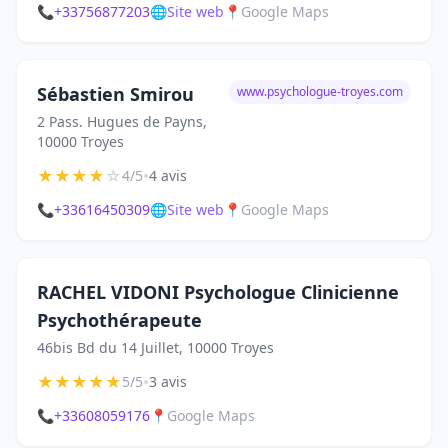
📞
+33756877203
🌐
Site web
📍
Google Maps
Sébastien Smirou
www.psychologue-troyes.com
2 Pass. Hugues de Payns,
10000 Troyes
★
★
★
★
☆
•
4/5
4 avis
📞
+33616450309
🌐
Site web
📍
Google Maps
RACHEL VIDONI Psychologue Clinicienne
Psychothérapeute
46bis Bd du 14 Juillet, 10000 Troyes
★
★
★
★
★
•
5/5
3 avis
📞
+33608059176
📍
Google Maps