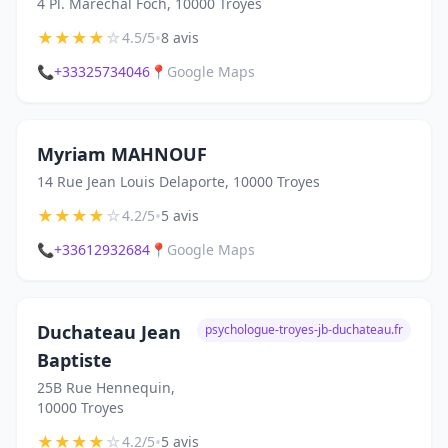
4 Pl. Maréchal Foch, 10000 Troyes
★
★
★
★
☆
•
4.5/5
8 avis
📞
+33325734046
📍
Google Maps
Myriam MAHNOUF
14 Rue Jean Louis Delaporte, 10000 Troyes
★
★
★
★
☆
•
4.2/5
5 avis
📞
+33612932684
📍
Google Maps
Duchateau Jean
psychologue-troyes-jb-duchateau.fr
Baptiste
25B Rue Hennequin,
10000 Troyes
★
★
★
★
☆
•
4.2/5
5 avis