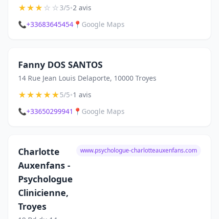
★
★
★
☆
☆
•
3/5
2 avis
📞
+33683645454
📍
Google Maps
Fanny DOS SANTOS
14 Rue Jean Louis Delaporte, 10000 Troyes
★
★
★
★
★
•
5/5
1 avis
📞
+33650299941
📍
Google Maps
Charlotte
www.psychologue-charlotteauxenfans.com
Auxenfans -
Psychologue
Clinicienne,
Troyes