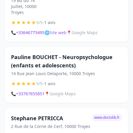
19 Bd du 14
Juillet, 10000
Troyes
★
★
★
★
★
•
5/5
1 avis
📞
+33646775495
🌐
Site web
📍
Google Maps
Pauline BOUCHET - Neuropsychologue
(enfants et adolescents)
14 Rue Jean Louis Delaporte, 10000 Troyes
★
★
★
★
★
•
5/5
1 avis
📞
+33767655851
📍
Google Maps
Stephane PETRICCA
www.doctolib.fr
2 Rue de la Corne de Cerf, 10000 Troyes