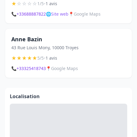
★
☆
☆
☆
☆
•
1/5
1 avis
📞
+33688887822
🌐
Site web
📍
Google Maps
Anne Bazin
43 Rue Louis Mony, 10000 Troyes
★
★
★
★
★
•
5/5
1 avis
📞
+33325418743
📍
Google Maps
Localisation