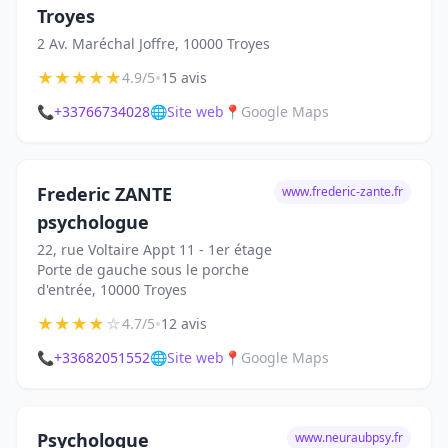
Troyes
2 Av. Maréchal Joffre, 10000 Troyes
★
★
★
★
★
•
4.9/5
15 avis
📞
+33766734028
🌐
Site web
📍
Google Maps
Frederic ZANTE
www.frederic-zante.fr
psychologue
22, rue Voltaire Appt 11 - 1er étage
Porte de gauche sous le porche
d'entrée, 10000 Troyes
★
★
★
★
☆
•
4.7/5
12 avis
📞
+33682051552
🌐
Site web
📍
Google Maps
Psychologue
www.neuraubpsy.fr