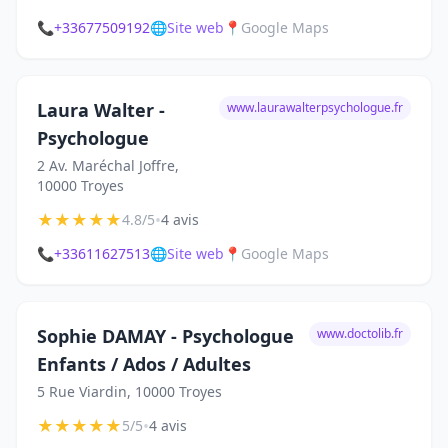
📞
+33677509192
🌐
Site web
📍
Google Maps
Laura Walter -
www.laurawalterpsychologue.fr
Psychologue
2 Av. Maréchal Joffre,
10000 Troyes
★
★
★
★
★
•
4.8/5
4 avis
📞
+33611627513
🌐
Site web
📍
Google Maps
Sophie DAMAY - Psychologue
www.doctolib.fr
Enfants / Ados / Adultes
5 Rue Viardin, 10000 Troyes
★
★
★
★
★
•
5/5
4 avis