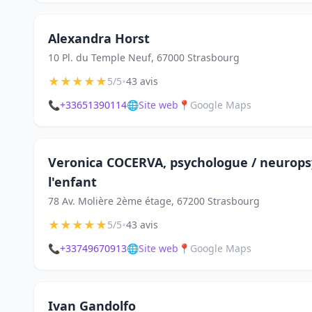
Alexandra Horst
10 Pl. du Temple Neuf, 67000 Strasbourg
★
★
★
★
★
•
5/5
43 avis
📞
+33651390114
🌐
Site web
📍
Google Maps
Veronica COCERVA, psychologue / neuropsy
l'enfant
78 Av. Molière 2ème étage, 67200 Strasbourg
★
★
★
★
★
•
5/5
43 avis
📞
+33749670913
🌐
Site web
📍
Google Maps
Ivan Gandolfo