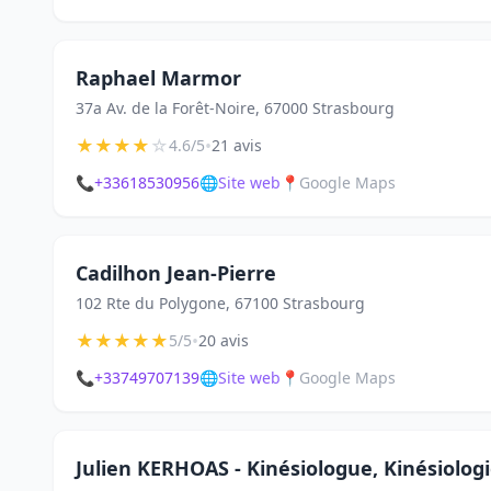
Raphael Marmor
37a Av. de la Forêt-Noire, 67000 Strasbourg
★
★
★
★
☆
•
4.6/5
21 avis
📞
+33618530956
🌐
Site web
📍
Google Maps
Cadilhon Jean-Pierre
102 Rte du Polygone, 67100 Strasbourg
★
★
★
★
★
•
5/5
20 avis
📞
+33749707139
🌐
Site web
📍
Google Maps
Julien KERHOAS - Kinésiologue, Kinésiolog