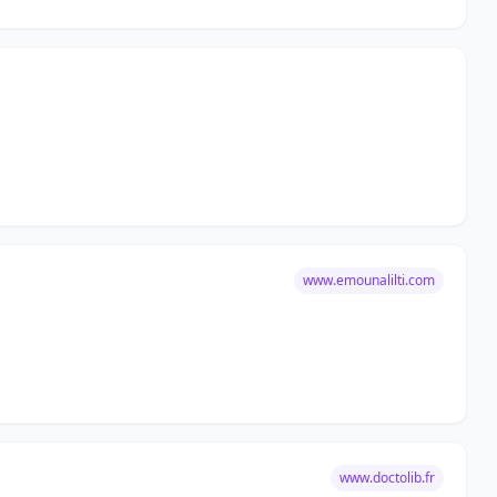
www.emounalilti.com
www.doctolib.fr