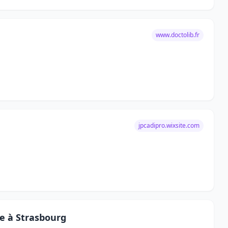
www.doctolib.fr
jpcadipro.wixsite.com
ie à Strasbourg