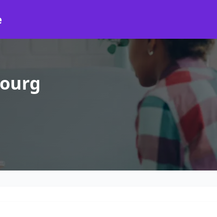
e
bourg