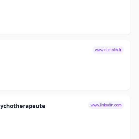
www.doctolib.fr
Psychotherapeute
www.linkedin.com