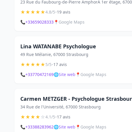
23 Rue du Faubourg-de-Pierre AmphorA 1er étage, 6700
★
★
★
★
★
•
4.8/5
19 avis
📞
+33659028333
📍
Google Maps
Lina WATANABE Psychologue
49 Rue Mélanie, 67000 Strasbourg
★
★
★
★
★
•
5/5
17 avis
📞
+33770472169
🌐
Site web
📍
Google Maps
Carmen METZGER - Psychologue Strasbou
34 Rue de l'Université, 67000 Strasbourg
★
★
★
★
☆
•
4.1/5
17 avis
📞
+33388283962
🌐
Site web
📍
Google Maps