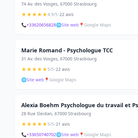
74 Av. des Vosges, 67000 Strasbourg
★
★
★
★
★
•
4.9/5
22 avis
📞
+33620656828
🌐
Site web
📍
Google Maps
Marie Romand - Psychologue TCC
31 Av. des Vosges, 67000 Strasbourg
★
★
★
★
★
•
5/5
22 avis
🌐
Site web
📍
Google Maps
Alexia Boehm Psychologue du travail et 
28 Rue Sleidan, 67000 Strasbourg
★
★
★
★
★
•
5/5
21 avis
📞
+33650740702
🌐
Site web
📍
Google Maps