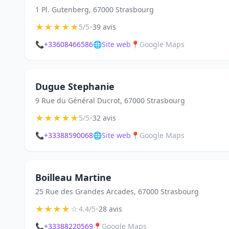
1 Pl. Gutenberg, 67000 Strasbourg
★
★
★
★
★
•
5/5
39 avis
📞
+33608466586
🌐
Site web
📍
Google Maps
Dugue Stephanie
9 Rue du Général Ducrot, 67000 Strasbourg
★
★
★
★
★
•
5/5
32 avis
📞
+33388590068
🌐
Site web
📍
Google Maps
Boilleau Martine
25 Rue des Grandes Arcades, 67000 Strasbourg
★
★
★
★
☆
•
4.4/5
28 avis
📞
+33388220569
📍
Google Maps